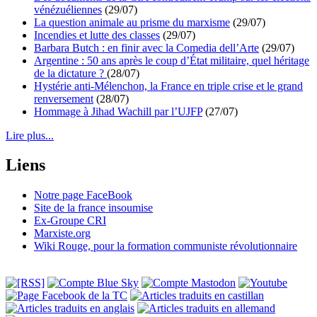
vénézuéliennes
(29/07)
La question animale au prisme du marxisme
(29/07)
Incendies et lutte des classes
(29/07)
Barbara Butch : en finir avec la Comedia dell’Arte
(29/07)
Argentine : 50 ans après le coup d’État militaire, quel héritage
de la dictature ?
(28/07)
Hystérie anti-Mélenchon, la France en triple crise et le grand
renversement
(28/07)
Hommage à Jihad Wachill par l’UJFP
(27/07)
Lire plus...
Liens
Notre page FaceBook
Site de la france insoumise
Ex-Groupe CRI
Marxiste.org
Wiki Rouge, pour la formation communiste révolutionnaire