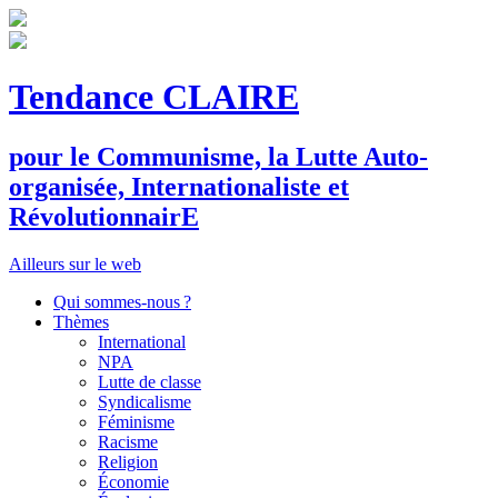
Tendance CLAIRE
pour le
C
ommunisme, la
L
utte
A
uto-
organisée,
I
nternationaliste et
R
évolutionnair
E
Ailleurs sur le web
Qui sommes-nous ?
Thèmes
International
NPA
Lutte de classe
Syndicalisme
Féminisme
Racisme
Religion
Économie