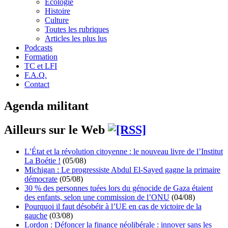
Écologie
Histoire
Culture
Toutes les rubriques
Articles les plus lus
Podcasts
Formation
TC et LFI
F.A.Q.
Contact
Agenda militant
Ailleurs sur le Web
L’État et la révolution citoyenne : le nouveau livre de l’Institut
La Boétie !
(05/08)
Michigan : Le progressiste Abdul El-Sayed gagne la primaire
démocrate
(05/08)
30 % des personnes tuées lors du génocide de Gaza étaient
des enfants, selon une commission de l’ONU
(04/08)
Pourquoi il faut désobéir à l’UE en cas de victoire de la
gauche
(03/08)
Lordon : Défoncer la finance néolibérale : innover sans les