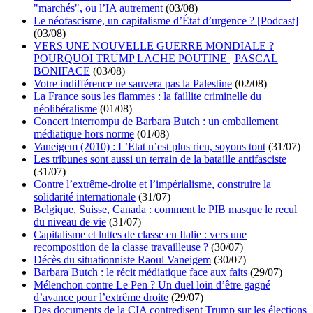
"marchés", ou l’IA autrement
(03/08)
Le néofascisme, un capitalisme d’État d’urgence ? [Podcast]
(03/08)
VERS UNE NOUVELLE GUERRE MONDIALE ?
POURQUOI TRUMP LACHE POUTINE | PASCAL
BONIFACE
(03/08)
Votre indifférence ne sauvera pas la Palestine
(02/08)
La France sous les flammes : la faillite criminelle du
néolibéralisme
(01/08)
Concert interrompu de Barbara Butch : un emballement
médiatique hors norme
(01/08)
Vaneigem (2010) : L’État n’est plus rien, soyons tout
(31/07)
Les tribunes sont aussi un terrain de la bataille antifasciste
(31/07)
Contre l’extrême-droite et l’impérialisme, construire la
solidarité internationale
(31/07)
Belgique, Suisse, Canada : comment le PIB masque le recul
du niveau de vie
(31/07)
Capitalisme et luttes de classe en Italie : vers une
recomposition de la classe travailleuse ?
(30/07)
Décès du situationniste Raoul Vaneigem
(30/07)
Barbara Butch : le récit médiatique face aux faits
(29/07)
Mélenchon contre Le Pen ? Un duel loin d’être gagné
d’avance pour l’extrême droite
(29/07)
Des documents de la CIA contredisent Trump sur les élections