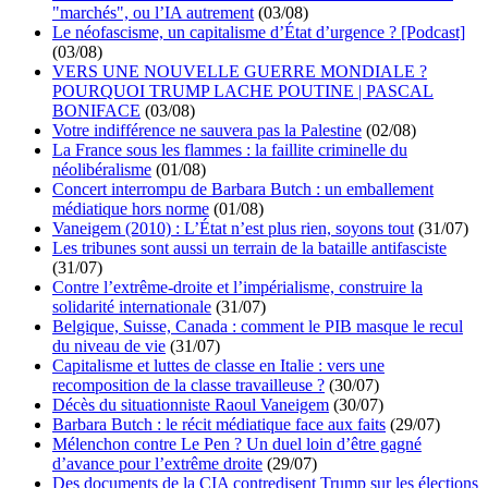
"marchés", ou l’IA autrement
(03/08)
Le néofascisme, un capitalisme d’État d’urgence ? [Podcast]
(03/08)
VERS UNE NOUVELLE GUERRE MONDIALE ?
POURQUOI TRUMP LACHE POUTINE | PASCAL
BONIFACE
(03/08)
Votre indifférence ne sauvera pas la Palestine
(02/08)
La France sous les flammes : la faillite criminelle du
néolibéralisme
(01/08)
Concert interrompu de Barbara Butch : un emballement
médiatique hors norme
(01/08)
Vaneigem (2010) : L’État n’est plus rien, soyons tout
(31/07)
Les tribunes sont aussi un terrain de la bataille antifasciste
(31/07)
Contre l’extrême-droite et l’impérialisme, construire la
solidarité internationale
(31/07)
Belgique, Suisse, Canada : comment le PIB masque le recul
du niveau de vie
(31/07)
Capitalisme et luttes de classe en Italie : vers une
recomposition de la classe travailleuse ?
(30/07)
Décès du situationniste Raoul Vaneigem
(30/07)
Barbara Butch : le récit médiatique face aux faits
(29/07)
Mélenchon contre Le Pen ? Un duel loin d’être gagné
d’avance pour l’extrême droite
(29/07)
Des documents de la CIA contredisent Trump sur les élections