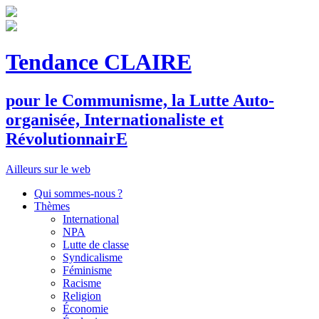
Tendance CLAIRE
pour le
C
ommunisme, la
L
utte
A
uto-
organisée,
I
nternationaliste et
R
évolutionnair
E
Ailleurs sur le web
Qui sommes-nous ?
Thèmes
International
NPA
Lutte de classe
Syndicalisme
Féminisme
Racisme
Religion
Économie