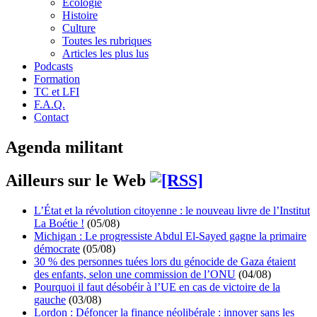
Écologie
Histoire
Culture
Toutes les rubriques
Articles les plus lus
Podcasts
Formation
TC et LFI
F.A.Q.
Contact
Agenda militant
Ailleurs sur le Web
L’État et la révolution citoyenne : le nouveau livre de l’Institut
La Boétie !
(05/08)
Michigan : Le progressiste Abdul El-Sayed gagne la primaire
démocrate
(05/08)
30 % des personnes tuées lors du génocide de Gaza étaient
des enfants, selon une commission de l’ONU
(04/08)
Pourquoi il faut désobéir à l’UE en cas de victoire de la
gauche
(03/08)
Lordon : Défoncer la finance néolibérale : innover sans les