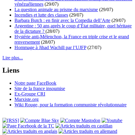
vénézuéliennes
(29/07)
La question animale au prisme du marxisme
(29/07)
Incendies et lutte des classes
(29/07)
Barbara Butch : en finir avec la Comedia dell’Arte
(29/07)
Argentine : 50 ans après le coup d’État militaire, quel héritage
de la dictature ?
(28/07)
Hystérie anti-Mélenchon, la France en triple crise et le grand
renversement
(28/07)
Hommage à Jihad Wachill par l’UJFP
(27/07)
Lire plus...
Liens
Notre page FaceBook
Site de la france insoumise
Ex-Groupe CRI
Marxiste.org
Wiki Rouge, pour la formation communiste révolutionnaire