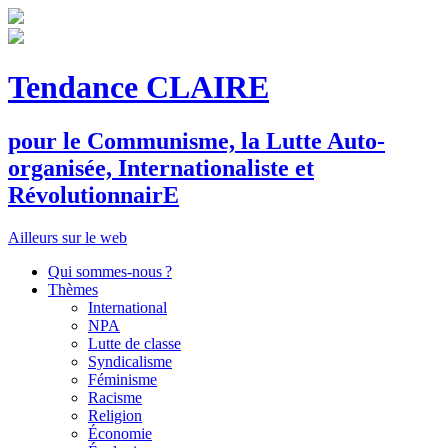
Tendance CLAIRE
pour le
C
ommunisme, la
L
utte
A
uto-
organisée,
I
nternationaliste et
R
évolutionnair
E
Ailleurs sur le web
Qui sommes-nous ?
Thèmes
International
NPA
Lutte de classe
Syndicalisme
Féminisme
Racisme
Religion
Économie