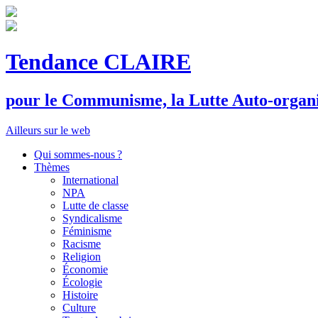
Tendance CLAIRE
pour le
C
ommunisme, la
L
utte
A
uto-organ
Ailleurs sur le web
Qui sommes-nous ?
Thèmes
International
NPA
Lutte de classe
Syndicalisme
Féminisme
Racisme
Religion
Économie
Écologie
Histoire
Culture