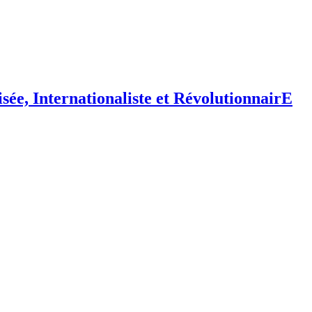
isée,
I
nternationaliste et
R
évolutionnair
E