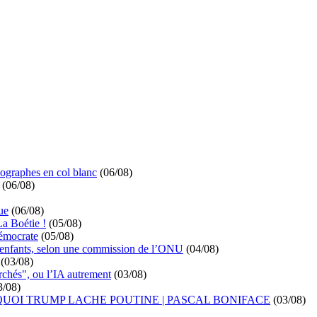
ographes en col blanc
(06/08)
(06/08)
ue
(06/08)
La Boétie !
(05/08)
démocrate
(05/08)
s enfants, selon une commission de l’ONU
(04/08)
(03/08)
rchés", ou l’IA autrement
(03/08)
3/08)
UOI TRUMP LACHE POUTINE | PASCAL BONIFACE
(03/08)