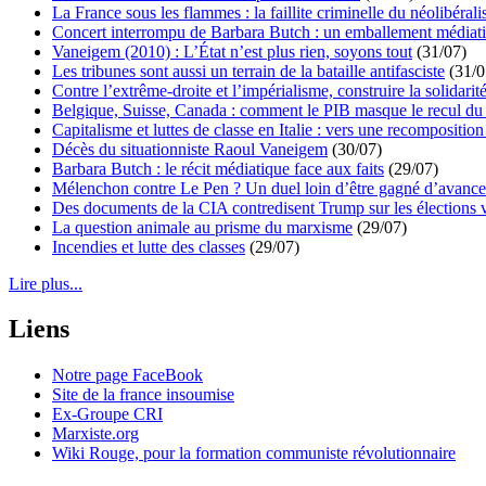
La France sous les flammes : la faillite criminelle du néolibéral
Concert interrompu de Barbara Butch : un emballement médiat
Vaneigem (2010) : L’État n’est plus rien, soyons tout
(31/07)
Les tribunes sont aussi un terrain de la bataille antifasciste
(31/0
Contre l’extrême-droite et l’impérialisme, construire la solidarit
Belgique, Suisse, Canada : comment le PIB masque le recul du 
Capitalisme et luttes de classe en Italie : vers une recomposition 
Décès du situationniste Raoul Vaneigem
(30/07)
Barbara Butch : le récit médiatique face aux faits
(29/07)
Mélenchon contre Le Pen ? Un duel loin d’être gagné d’avance 
Des documents de la CIA contredisent Trump sur les élections 
La question animale au prisme du marxisme
(29/07)
Incendies et lutte des classes
(29/07)
Lire plus...
Liens
Notre page FaceBook
Site de la france insoumise
Ex-Groupe CRI
Marxiste.org
Wiki Rouge, pour la formation communiste révolutionnaire