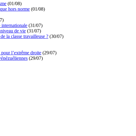
isme
(01/08)
ique hors norme
(01/08)
7)
é internationale
(31/07)
niveau de vie
(31/07)
de la classe travailleuse ?
(30/07)
pour l’extrême droite
(29/07)
vénézuéliennes
(29/07)