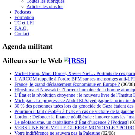
Toutes les rubriques
Articles les plus lus
Podcasts
Formation
TC et LFI
F.A.Q.
Contact
Agenda militant
Ailleurs sur le Web
Michel Piron, Marc Dorcel, Xavier Niel… Portraits de ces porn
L’ARCOM rappelle à l’ordre BFM sur ses mensonges anti-LFI
France, le grand déclassement économique en Europe ?
(06/08)
Hiroshima et Nagasaki : l’horreur humaine de la bombe atomiq
L’État et la révolution citoyenne : le nouveau livre de l’Institut 
Michigan : Le progressiste Abdul El-Sayed gagne la primaire 
30 % des personnes tuées lors du génocide de Gaza étaient de
Pourquoi il faut désobéir à l’UE en cas de victoire de la gauche
Lordon : Défoncer la finance néolibérale : innover sans les "ma
Le néofascisme, un capitalisme d’État d’urgence ? [Podcast]
(0
VERS UNE NOUVELLE GUERRE MONDIALE ? POURQ
Votre indifférence ne sauvera pas la Palestine
(02/08)