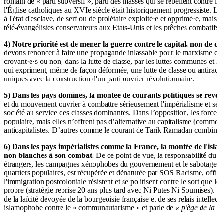
romain de « parti subversif », parti des masses qui se rebellent contre 
l'Église catholiques au XVIe siècle était historiquement progressiste. 
à l'état d'esclave, de serf ou de prolétaire exploité·e et opprimé·e, ma
télé-évangélistes conservateurs aux Etats-Unis et les prêches combatif
4) Notre priorité est de mener la guerre contre le capital, non de 
devons renoncer à faire une propagande inlassable pour le marxisme et l
croyant·e·s ou non, dans la lutte de classe, par les luttes communes et 
qui expriment, même de façon déformée, une lutte de classe ou antiraci
uniques avec la construction d'un parti ouvrier révolutionnaire.
5)
Dans les pays dominés, la montée de
courants politiques se re
et du mouvement ouvrier à combattre sérieusement l'impérialisme et ses
société au service des classes dominantes. Dans l’opposition, les forc
populaire, mais elles n’offrent pas d’alternative au capitalisme (comme
anticapitalistes. D’autres comme le courant de Tarik Ramadan combine
6) Dans les pays impérialistes comme la France, la montée de l'isl
non blanches
à son combat.
De ce point de vue, la responsabilité du
étrangers, les campagnes xénophobes du gouvernement et le sabotage de 
quartiers populaires, est récupérée et dénaturée par SOS Racisme, offi
l'immigration postcoloniale résistent et se politisent contre le sort que
propre (stratégie reprise 20 ans plus tard avec Ni Putes Ni Soumises
de la laïcité dévoyée de la bourgeoisie française et de ses relais inte
islamophobe contre le « communautarisme » et parle de
« piège de la 