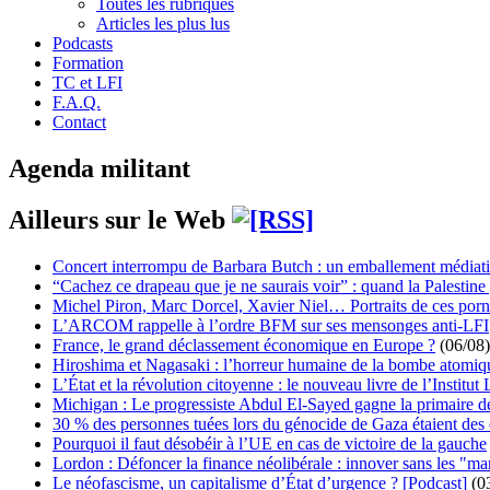
Toutes les rubriques
Articles les plus lus
Podcasts
Formation
TC et LFI
F.A.Q.
Contact
Agenda militant
Ailleurs sur le Web
Concert interrompu de Barbara Butch : un emballement médiat
“Cachez ce drapeau que je ne saurais voir” : quand la Palestine
Michel Piron, Marc Dorcel, Xavier Niel… Portraits de ces porn
L’ARCOM rappelle à l’ordre BFM sur ses mensonges anti-LFI
France, le grand déclassement économique en Europe ?
(06/08)
Hiroshima et Nagasaki : l’horreur humaine de la bombe atomiq
L’État et la révolution citoyenne : le nouveau livre de l’Institut 
Michigan : Le progressiste Abdul El-Sayed gagne la primaire 
30 % des personnes tuées lors du génocide de Gaza étaient de
Pourquoi il faut désobéir à l’UE en cas de victoire de la gauche
Lordon : Défoncer la finance néolibérale : innover sans les "ma
Le néofascisme, un capitalisme d’État d’urgence ? [Podcast]
(0