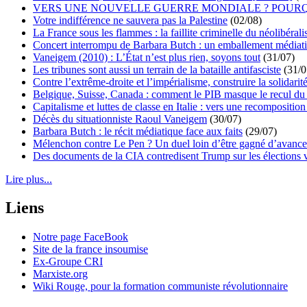
VERS UNE NOUVELLE GUERRE MONDIALE ? POURQ
Votre indifférence ne sauvera pas la Palestine
(02/08)
La France sous les flammes : la faillite criminelle du néolibéral
Concert interrompu de Barbara Butch : un emballement médiat
Vaneigem (2010) : L’État n’est plus rien, soyons tout
(31/07)
Les tribunes sont aussi un terrain de la bataille antifasciste
(31/0
Contre l’extrême-droite et l’impérialisme, construire la solidarit
Belgique, Suisse, Canada : comment le PIB masque le recul du 
Capitalisme et luttes de classe en Italie : vers une recomposition 
Décès du situationniste Raoul Vaneigem
(30/07)
Barbara Butch : le récit médiatique face aux faits
(29/07)
Mélenchon contre Le Pen ? Un duel loin d’être gagné d’avance 
Des documents de la CIA contredisent Trump sur les élections 
Lire plus...
Liens
Notre page FaceBook
Site de la france insoumise
Ex-Groupe CRI
Marxiste.org
Wiki Rouge, pour la formation communiste révolutionnaire