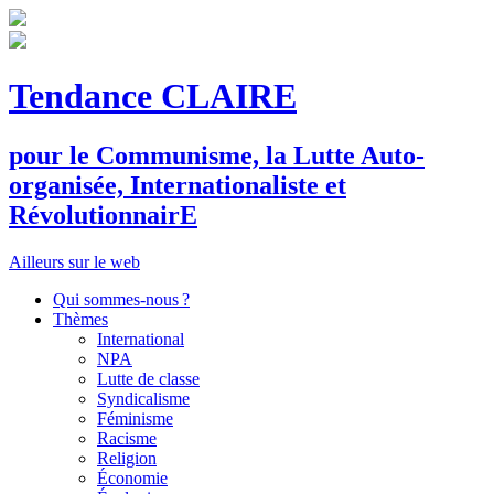
Tendance CLAIRE
pour le
C
ommunisme, la
L
utte
A
uto-
organisée,
I
nternationaliste et
R
évolutionnair
E
Ailleurs sur le web
Qui sommes-nous ?
Thèmes
International
NPA
Lutte de classe
Syndicalisme
Féminisme
Racisme
Religion
Économie