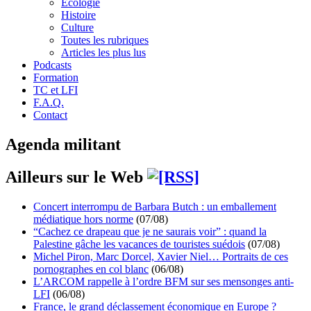
Écologie
Histoire
Culture
Toutes les rubriques
Articles les plus lus
Podcasts
Formation
TC et LFI
F.A.Q.
Contact
Agenda militant
Ailleurs sur le Web
Concert interrompu de Barbara Butch : un emballement
médiatique hors norme
(07/08)
“Cachez ce drapeau que je ne saurais voir” : quand la
Palestine gâche les vacances de touristes suédois
(07/08)
Michel Piron, Marc Dorcel, Xavier Niel… Portraits de ces
pornographes en col blanc
(06/08)
L’ARCOM rappelle à l’ordre BFM sur ses mensonges anti-
LFI
(06/08)
France, le grand déclassement économique en Europe ?