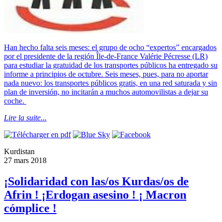
Han hecho falta seis meses: el grupo de ocho “expertos” encargados
por el presidente de la región Île-de-France Valérie Pécresse (LR)
para estudiar la gratuidad de los transportes públicos ha entregado su
informe a principios de octubre. Seis meses, pues, para no aportar
nada nuevo: los transportes públicos gratis, en una red saturada y sin
plan de inversión, no incitarán a muchos automovilistas a dejar su
coche.
Lire la suite...
Kurdistan
27 mars 2018
¡Solidaridad con las/os Kurdas/os de
Afrin ! ¡Erdogan asesino ! ¡ Macron
cómplice !