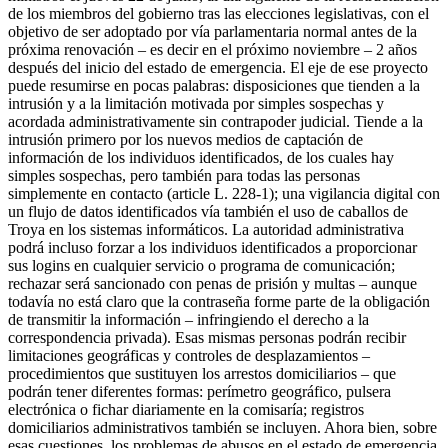
de los miembros del gobierno tras las elecciones legislativas, con el
objetivo de ser adoptado por vía parlamentaria normal antes de la
próxima renovación – es decir en el próximo noviembre – 2 años
después del inicio del estado de emergencia. El eje de ese proyecto
puede resumirse en pocas palabras: disposiciones que tienden a la
intrusión y a la limitación motivada por simples sospechas y
acordada administrativamente sin contrapoder judicial. Tiende a la
intrusión primero por los nuevos medios de captación de
información de los individuos identificados, de los cuales hay
simples sospechas, pero también para todas las personas
simplemente en contacto (article L. 228-1); una vigilancia digital con
un flujo de datos identificados vía también el uso de caballos de
Troya en los sistemas informáticos. La autoridad administrativa
podrá incluso forzar a los individuos identificados a proporcionar
sus logins en cualquier servicio o programa de comunicación;
rechazar será sancionado con penas de prisión y multas – aunque
todavía no está claro que la contraseña forme parte de la obligación
de transmitir la información – infringiendo el derecho a la
correspondencia privada). Esas mismas personas podrán recibir
limitaciones geográficas y controles de desplazamientos –
procedimientos que sustituyen los arrestos domiciliarios – que
podrán tener diferentes formas: perímetro geográfico, pulsera
electrónica o fichar diariamente en la comisaría; registros
domiciliarios administrativos también se incluyen. Ahora bien, sobre
esas cuestiones, los problemas de abusos en el estado de emergencia