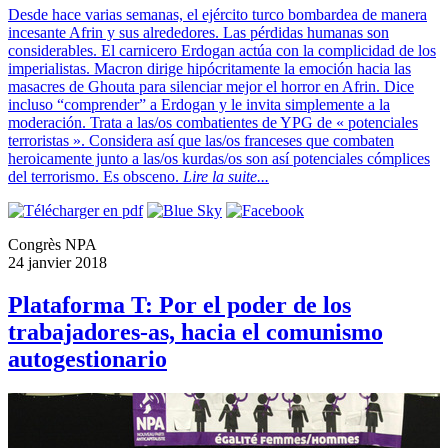
Desde hace varias semanas, el ejército turco bombardea de manera
incesante Afrin y sus alrededores. Las pérdidas humanas son
considerables. El carnicero Erdogan actúa con la complicidad de los
imperialistas. Macron dirige hipócritamente la emoción hacia las
masacres de Ghouta para silenciar mejor el horror en Afrin. Dice
incluso “comprender” a Erdogan y le invita simplemente a la
moderación. Trata a las/os combatientes de YPG de « potenciales
terroristas ». Considera así que las/os franceses que combaten
heroicamente junto a las/os kurdas/os son así potenciales cómplices
del terrorismo. Es obsceno.
Lire la suite...
Congrès NPA
24 janvier 2018
Plataforma T: Por el poder de los
trabajadores-as, hacia el comunismo
autogestionario