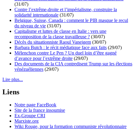
(31/07)
Contre l’extrême-droite et l’impérialisme, construire la
solidarité internationale
(31/07)
Belgique, Suisse, Canada : comment le PIB masque le recul
du niveau de vie
(31/07)
Capitalisme et luttes de classe en Italie : vers une
recomposition de la classe travailleuse ?
(30/07)
Décès du situationniste Raoul Vaneigem
(30/07)
Barbara Butch : le récit médiatique face aux faits
(29/07)
Mélenchon contre Le Pen ? Un duel loin d’être gagné
d’avance pour l’extrême droite
(29/07)
Des documents de la CIA contredisent Trump sur les élections
vénézuéliennes
(29/07)
Lire plus...
Liens
Notre page FaceBook
Site de la france insoumise
Ex-Groupe CRI
Marxiste.org
Wiki Rouge, pour la formation communiste révolutionnaire