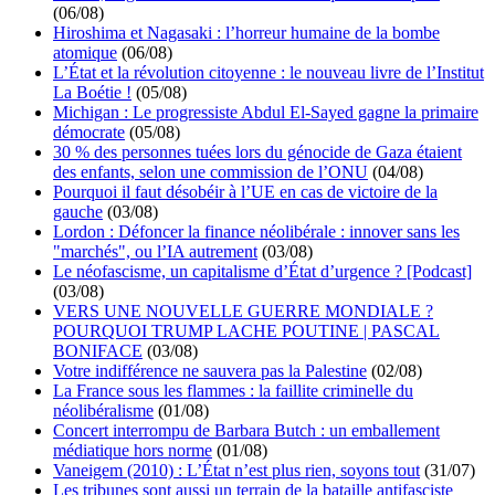
(06/08)
Hiroshima et Nagasaki : l’horreur humaine de la bombe
atomique
(06/08)
L’État et la révolution citoyenne : le nouveau livre de l’Institut
La Boétie !
(05/08)
Michigan : Le progressiste Abdul El-Sayed gagne la primaire
démocrate
(05/08)
30 % des personnes tuées lors du génocide de Gaza étaient
des enfants, selon une commission de l’ONU
(04/08)
Pourquoi il faut désobéir à l’UE en cas de victoire de la
gauche
(03/08)
Lordon : Défoncer la finance néolibérale : innover sans les
"marchés", ou l’IA autrement
(03/08)
Le néofascisme, un capitalisme d’État d’urgence ? [Podcast]
(03/08)
VERS UNE NOUVELLE GUERRE MONDIALE ?
POURQUOI TRUMP LACHE POUTINE | PASCAL
BONIFACE
(03/08)
Votre indifférence ne sauvera pas la Palestine
(02/08)
La France sous les flammes : la faillite criminelle du
néolibéralisme
(01/08)
Concert interrompu de Barbara Butch : un emballement
médiatique hors norme
(01/08)
Vaneigem (2010) : L’État n’est plus rien, soyons tout
(31/07)
Les tribunes sont aussi un terrain de la bataille antifasciste