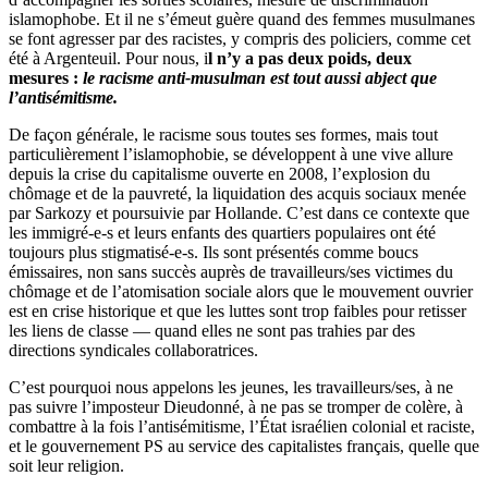
islamophobe. Et il ne s’émeut guère quand des femmes musulmanes
se font agresser par des racistes, y compris des policiers, comme cet
été à Argenteuil. Pour nous, i
l n’y a pas deux poids, deux
mesures :
le racisme anti-musulman est tout aussi abject que
l’antisémitisme.
De façon générale, le racisme sous toutes ses formes, mais tout
particulièrement l’islamophobie, se développent à une vive allure
depuis la crise du capitalisme ouverte en 2008, l’explosion du
chômage et de la pauvreté, la liquidation des acquis sociaux menée
par Sarkozy et poursuivie par Hollande. C’est dans ce contexte que
les immigré-e-s et leurs enfants des quartiers populaires ont été
toujours plus stigmatisé-e-s. Ils sont présentés comme boucs
émissaires, non sans succès auprès de travailleurs/ses victimes du
chômage et de l’atomisation sociale alors que le mouvement ouvrier
est en crise historique et que les luttes sont trop faibles pour retisser
les liens de classe — quand elles ne sont pas trahies par des
directions syndicales collaboratrices.
C’est pourquoi nous appelons les jeunes, les travailleurs/ses, à ne
pas suivre l’imposteur Dieudonné, à ne pas se tromper de colère, à
combattre à la fois l’antisémitisme, l’État israélien colonial et raciste,
et le gouvernement PS au service des capitalistes français, quelle que
soit leur religion.