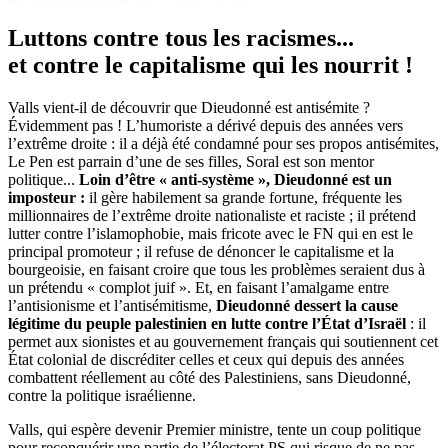
Luttons contre tous les racismes...
et contre le capitalisme qui les nourrit !
Valls vient-il de découvrir que Dieudonné est antisémite ?
Évidemment pas ! L’humoriste a dérivé depuis des années vers
l’extrême droite : il a déjà été condamné pour ses propos antisémites,
Le Pen est parrain d’une de ses filles, Soral est son mentor
politique...
Loin d’être « anti-système », Dieudonné est un
imposteur :
il gère habilement sa grande fortune, fréquente les
millionnaires de l’extrême droite nationaliste et raciste ; il prétend
lutter contre l’islamophobie, mais fricote avec le FN qui en est le
principal promoteur ; il refuse de dénoncer le capitalisme et la
bourgeoisie, en faisant croire que tous les problèmes seraient dus à
un prétendu « complot juif ». Et, en faisant l’amalgame entre
l’antisionisme et l’antisémitisme,
Dieudonné dessert la cause
légitime du peuple palestinien en lutte contre l’État d’Israël
: il
permet aux sionistes et au gouvernement français qui soutiennent cet
État colonial de discréditer celles et ceux qui depuis des années
combattent réellement au côté des Palestiniens, sans Dieudonné,
contre la politique israélienne.
Valls, qui espère devenir Premier ministre, tente un coup politique
pour reconquérir une partie de l’électorat PS qui risque de ne pas