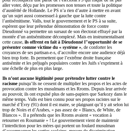
aller voter, déçu par les promesses non tenues et toute la politique
d’austérité de Hollande. Le PS n’a rien d’autre à mettre en avant
qu’un sujet aussi consensuel à gauche que la lutte contre
l’antisémitisme. Valls, tout le gouvernement et le PS à sa suite,
espèrent que leur prétendue démonstration de force contre
Dieudonné va permettre un sursaut de son électorat effrayé par la
montée d’un antisémitisme décomplexé. Mais en instrumentalisant
cette cause,
ils offrent en fait à Dieudonné l"opportunité de se
présenter comme victime du « système »
, de conforter les
croyances de ses partisan-e-s, d’accroître encore une audience déjà
bien trop forte. Ils permettent que l’extrême droite française
antisémite et les préjugés populaires contre les Juifs s’expriment à
une échelle de plus en plus large.
Ils n’ont aucune légitimité pour prétendre lutter contre le
racisme
puisqu’ils ne cessent de multiplier les propos et les actes de
provocation contre les musulmans et les Rroms. Depuis leur arrivée
au pouvoir, ils ont expulsé plus de sans-papiers que Sarkozy dans le
même temps. Valls est bien connu pour ses propos racistes sur le
marché d’Évry (91) dont il est maire, se plaignant qu’il y ait selon lui
trop de Noirs et d’Arabes, « pas assez de « Blancs, de White, de
Blancos ». Il a prétendu que les Rroms avaient « vocation à
retourner en Roumanie » ! Le gouvernement vient de maintenir
l’interdiction pour les mères qui portent un foulard musulman
d’accompagner les sorties scolaires, mesure de discrimination