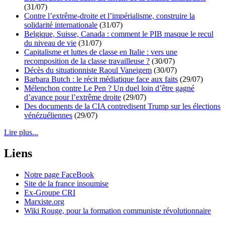
(31/07)
Contre l’extrême-droite et l’impérialisme, construire la
solidarité internationale
(31/07)
Belgique, Suisse, Canada : comment le PIB masque le recul
du niveau de vie
(31/07)
Capitalisme et luttes de classe en Italie : vers une
recomposition de la classe travailleuse ?
(30/07)
Décès du situationniste Raoul Vaneigem
(30/07)
Barbara Butch : le récit médiatique face aux faits
(29/07)
Mélenchon contre Le Pen ? Un duel loin d’être gagné
d’avance pour l’extrême droite
(29/07)
Des documents de la CIA contredisent Trump sur les élections
vénézuéliennes
(29/07)
Lire plus...
Liens
Notre page FaceBook
Site de la france insoumise
Ex-Groupe CRI
Marxiste.org
Wiki Rouge, pour la formation communiste révolutionnaire