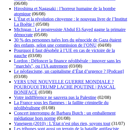
(06/08)
Hiroshima et Nagasaki : l’horreur humaine de la bombe
atomique
(06/08)
L’État et la révolution citoyenne : le nouveau livre de l’Institut
La Boétie !
(05/08)
Michigan : Le progressiste Abdul El-Sayed gagne la primaire
démocrate
(05/08)
30 % des personnes tuées lors du génocide de Gaza étaient
des enfants, selon une commission de l’ONU
(04/08)
Pourquoi il faut désobéir à l’UE en cas de victoire de la
gauche
(03/08)
Lordon : Défoncer la finance néolibérale : innover sans les
"marchés", ou l’IA autrement
(03/08)
Le néofascisme, un capitalisme d’État d’urgence ? [Podcast]
(03/08)
VERS UNE NOUVELLE GUERRE MONDIALE ?
POURQUOI TRUMP LACHE POUTINE | PASCAL
BONIFACE
(03/08)
Votre indifférence ne sauvera pas la Palestine
(02/08)
La France sous les flammes : la faillite criminelle du
néolibéralisme
(01/08)
Concert interrompu de Barbara Butch : un emballement
médiatique hors norme
(01/08)
Vaneigem (2010) : L’État n’est plus rien, soyons tout
(31/07)
Les tribunes sont aussi un terrain de la bataille antifasciste