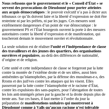
Nous refusons que le gouvernement et le « Conseil d’État » se
servent des provocations de Dieudonné pour porter atteintes
aux acquis démocratiques
: le pouvoir exécutif n’a pas à dicter aux
tribunaux ce qu’ils doivent faire et la liberté d’expression ne doit être
restreinte ni par les préfets, ni par les juges. Ces mesures sont
extrêmement dangereuses d’un point de vue démocratique : le
gouvernement PS et l’État bourgeois ouvrent la porte à des mesures
autoritaires contre la liberté d’expression et de manifestation, qui
toucheront demain le mouvement ouvrier et révolutionnaire.
La seule solution est de réaliser
l’unité et l’indépendance de classe
des travailleurs et des jeunes des quartiers, des organisations
ouvrières et populaires
, au-delà des différences de nationalité,
d’origine et de religion.
Cette unité et cette indépendance de classe se forgeront par la lutte
contre la montée de l’extrême droite et de ses idées, aussi bien
antisémites qu’islamophobes, par la défense des musulman-e-s, des
Rroms et des juif/ves contre les attaques qui les visent. Elles
passeront par la lutte contre l’islamophobie et le racisme d’État,
contre les expulsions des sans-papiers, pour l’abrogation de toutes
les lois anti-immigrés prises par la gauche et la droite depuis plus de
trente ans. Sur ces bases, il faut mettre à l’ordre du jour la
préparation de
manifestations unitaires qui montreront à
Dieudonné comme à Valls qu’aucun racisme n’est tolérable