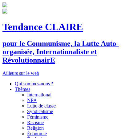
Tendance CLAIRE
pour le
C
ommunisme, la
L
utte
A
uto-
organisée,
I
nternationaliste et
R
évolutionnair
E
Ailleurs sur le web
Qui sommes-nous ?
Thèmes
International
NPA
Lutte de classe
Syndicalisme
Féminisme
Racisme
Religion
Économie