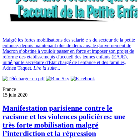
Malgré les fortes mobilisations des salarié·e·s du secteur de la petite
enfance, depuis maintenant plus de deux ans, le gouvernement de
Macron s’obstine à vouloir passer en force et imposer son projet de
réforme des établissements d'accueil des jeunes enfants (EAJE),
initié par le secrétaire d'État chargé de l'enfance et des familles,
Adrien Taquet.
Lire la suite...
France
15 juin 2020
Manifestation parisienne contre le
racisme et les violences policières: une
très forte mobilisation malgré
l’interdiction et la répression