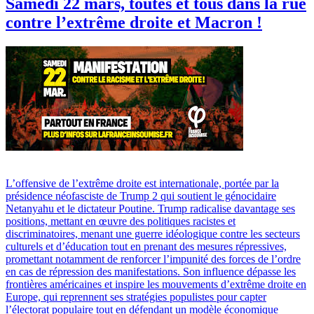
Samedi 22 mars, toutes et tous dans la rue
contre l’extrême droite et Macron !
L’offensive de l’extrême droite est internationale, portée par la
présidence néofasciste de Trump 2 qui soutient le génocidaire
Netanyahu et le dictateur Poutine. Trump radicalise davantage ses
positions, mettant en œuvre des politiques racistes et
discriminatoires, menant une guerre idéologique contre les secteurs
culturels et d’éducation tout en prenant des mesures répressives,
promettant notamment de renforcer l’impunité des forces de l’ordre
en cas de répression des manifestations. Son influence dépasse les
frontières américaines et inspire les mouvements d’extrême droite en
Europe, qui reprennent ses stratégies populistes pour capter
l’électorat populaire tout en défendant un modèle économique