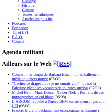
Écologie
Histoire
Culture
Toutes les rubriques
Articles les plus lus
Podcasts
Formation
TC et LFI
F.A.Q.
Contact
Agenda militant
Ailleurs sur le Web
Concert interrompu de Barbara Butch : un emballement
médiatique hors norme
(07/08)
“Cachez ce drapeau que je ne saurais voir” : quand la
Palestine gâche les vacances de touristes suédois
(07/08)
Michel Piron, Marc Dorcel, Xavier Niel… Portraits de ces
pornographes en col blanc
(06/08)
L’ARCOM rappelle à l’ordre BFM sur ses mensonges anti-
LFI
(06/08)
France, le grand déclassement économique en Europe ?