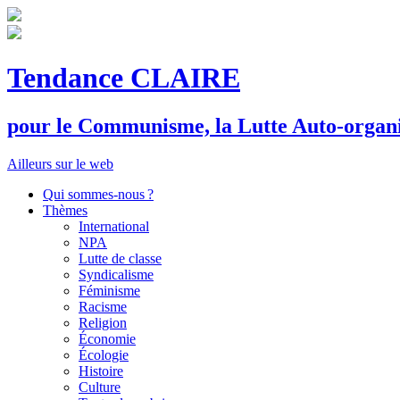
Tendance CLAIRE
pour le
C
ommunisme, la
L
utte
A
uto-organ
Ailleurs sur le web
Qui sommes-nous ?
Thèmes
International
NPA
Lutte de classe
Syndicalisme
Féminisme
Racisme
Religion
Économie
Écologie
Histoire
Culture