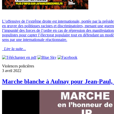
L’offensive de l’extrême droite est internationale, portée par la prési
en œuvre des politiques racistes et discriminatoires, menant une guerr
l’impunité des forces de l’ordre en cas de répression des manifestatio
populistes pour capter l’électorat populaire tout en défendant un modè
sens par une internationale réactionnaire.
Lire la suite...
Violences policières
3 avril 2022
Marche blanche à Aulnay pour Jean-Paul, 