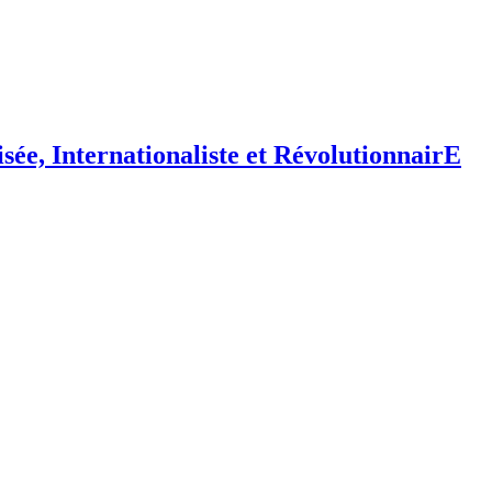
isée,
I
nternationaliste et
R
évolutionnair
E