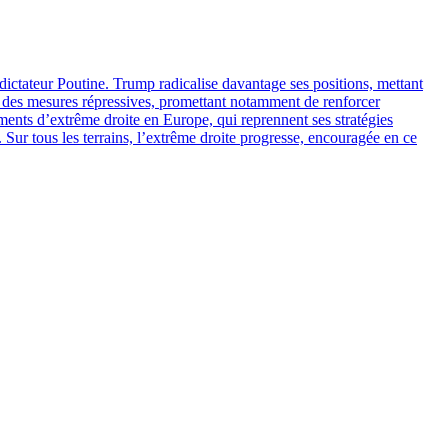
 dictateur Poutine. Trump radicalise davantage ses positions, mettant
nt des mesures répressives, promettant notamment de renforcer
ements d’extrême droite en Europe, qui reprennent ses stratégies
Sur tous les terrains, l’extrême droite progresse, encouragée en ce