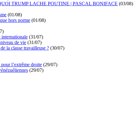
UOI TRUMP LACHE POUTINE | PASCAL BONIFACE
(03/08)
isme
(01/08)
ique hors norme
(01/08)
7)
é internationale
(31/07)
niveau de vie
(31/07)
de la classe travailleuse ?
(30/07)
pour l’extrême droite
(29/07)
vénézuéliennes
(29/07)