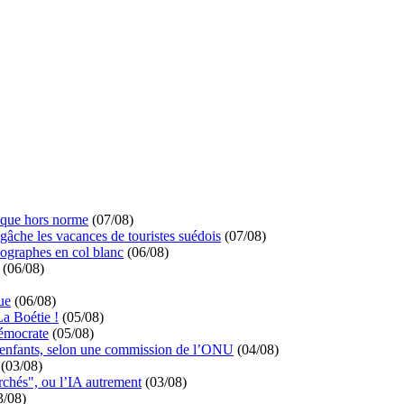
ique hors norme
(07/08)
 gâche les vacances de touristes suédois
(07/08)
ographes en col blanc
(06/08)
(06/08)
ue
(06/08)
La Boétie !
(05/08)
démocrate
(05/08)
s enfants, selon une commission de l’ONU
(04/08)
(03/08)
rchés", ou l’IA autrement
(03/08)
3/08)