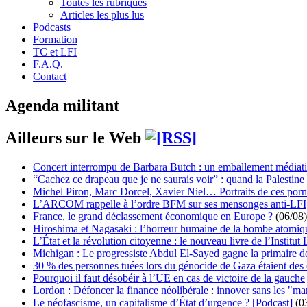
Toutes les rubriques
Articles les plus lus
Podcasts
Formation
TC et LFI
F.A.Q.
Contact
Agenda militant
Ailleurs sur le Web
Concert interrompu de Barbara Butch : un emballement médiat
“Cachez ce drapeau que je ne saurais voir” : quand la Palestine
Michel Piron, Marc Dorcel, Xavier Niel… Portraits de ces porn
L’ARCOM rappelle à l’ordre BFM sur ses mensonges anti-LFI
France, le grand déclassement économique en Europe ?
(06/08)
Hiroshima et Nagasaki : l’horreur humaine de la bombe atomiq
L’État et la révolution citoyenne : le nouveau livre de l’Institut 
Michigan : Le progressiste Abdul El-Sayed gagne la primaire 
30 % des personnes tuées lors du génocide de Gaza étaient de
Pourquoi il faut désobéir à l’UE en cas de victoire de la gauche
Lordon : Défoncer la finance néolibérale : innover sans les "ma
Le néofascisme, un capitalisme d’État d’urgence ? [Podcast]
(0