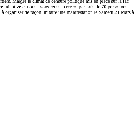
rtiers. Malgré le climat de censure politique mis en place sur la fac
re initiative et nous avons réussi à regrouper près de 70 personnes,
tion à organiser de façon unitaire une manifestation le Samedi 21 Mars à