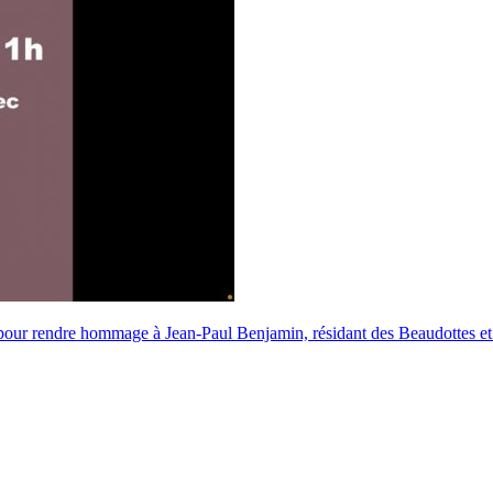
our rendre hommage à Jean-Paul Benjamin, résidant des Beaudottes et p