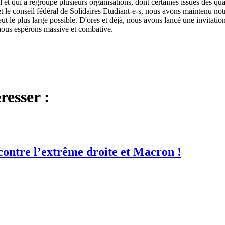
l et qui a regroupé plusieurs organisations, dont certaines issues des qua
et le conseil fédéral de Solidaires Etudiant-e-s, nous avons maintenu not
 veut le plus large possible. D'ores et déjà, nous avons lancé une invita
 nous espérons massive et combative.
resser :
 contre l’extrême droite et Macron !