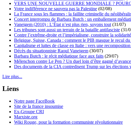
VERS UNE NOUVELLE GUERRE MONDIALE ? POURQ
Votre indifférence ne sauvera pas la Palestine
(02/08)
La France sous les flammes : la faillite criminelle du néolibéral
Concert interrompu de Barbara Butch : un emballement médiat
Vaneigem (2010) : L’État n’est plus rien, soyons tout
(31/07)
Les tribunes sont aussi un terrain de la bataille antifasciste
(31/0
Contre l’extrême-droite et l’impérialisme, construire la solidarit
Belgique, Suisse, Canada : comment le PIB masque le recul du 
Capitalisme et luttes de classe en Italie : vers une recomposition 
Décès du situationniste Raoul Vaneigem
(30/07)
Barbara Butch : le récit médiatique face aux faits
(29/07)
Mélenchon contre Le Pen ? Un duel loin d’être gagné d’avance 
Des documents de la CIA contredisent Trump sur les élections 
Lire plus...
Liens
Notre page FaceBook
Site de la france insoumise
Ex-Groupe CRI
Marxiste.org
Wiki Rouge, pour la formation communiste révolutionnaire