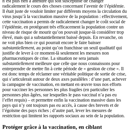
n’est plus rien à attendre qui soit susceptible de changer
radicalement le cours des choses concernant l’avenir de l’épidémie.
Il était juste de vouloir limiter par différents moyens la circulation du
virus jusqu’à la vaccination massive de la population : effectivement,
cette vaccination a permis de radicalement changer le coût social de
l’épidémie, en protégeant très efficacement la population contre un
niveau de risque de mourir qu’on pouvait jusque-là considérer trop
élevé, mais qui a substantiellement baissé depuis. En revanche, on
ne voit plus bien ce qui pourrait encore le faire baisser
substantiellement
, au point qu’on franchisse un seuil qualitatif qui
justifie de lever à ce moment-là seulement les mesures non
pharmaceutiques de crise. La situation ne sera jamais
substantiellement
meilleure que celle que nous connaissons pour
entreprendre de mettre fin à cette période de « gestion de crise ». Il
est donc temps de réclamer une véritable politique de sortie de crise,
qui s’articulerait autour de deux axes parallèles : d’une part, achever
la campagne de vaccination, en mettant en œuvre tous nos efforts
pour vacciner les personnes les plus fragiles (en particulier les
personnes plus âgées, sur lesquelles le pass vaccinal n’a pas eu
l’effet requis) – et permettre enfin la vaccination massive dans les
pays qui n’y ont toujours pas eu accès, à cause des brevets et de
l’égoïsme des pays riches ; d’autre part, lever les mesures de
restriction qui limitent les rapports sociaux au sein de la population.
Protéger grâce à la vaccination, en ciblant