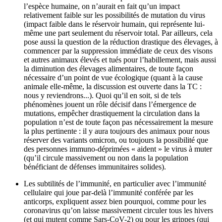
l’espèce humaine, on n’aurait en fait qu’un impact
relativement faible sur les possibilités de mutation du virus
(impact faible dans le réservoir humain, qui représente lui-
même une part seulement du réservoir total. Par ailleurs, cela
pose aussi la question de la réduction drastique des élevages, à
commencer par la suppression immédiate de ceux des visons
et autres animaux élevés et tués pour l’habillement, mais aussi
la diminution des élevages alimentaires, de toute façon
nécessaire d’un point de vue écologique (quant à la cause
animale elle-même, la discussion est ouverte dans la TC :
nous y reviendrons...). Quoi qu’il en soit, si de tels
phénomènes jouent un rôle décisif dans l’émergence de
mutations, empêcher drastiquement la circulation dans la
population n’est de toute façon pas nécessairement la mesure
la plus pertinente : il y aura toujours des animaux pour nous
réserver des variants omicron, ou toujours la possibilité que
des personnes immuno-déprimées « aident » le virus à muter
(qu’il circule massivement ou non dans la population
bénéficiant de défenses immunitaires solides).
Les subtilités de l’immunité, en particulier avec l’immunité
cellulaire qui joue par-delà l’immunité conférée par les
anticorps, expliquent assez bien pourquoi, comme pour les
coronavirus qu’on laisse massivement circuler tous les hivers
(et qui mutent comme Sars-CoV-2) ou pour les grippes (qui