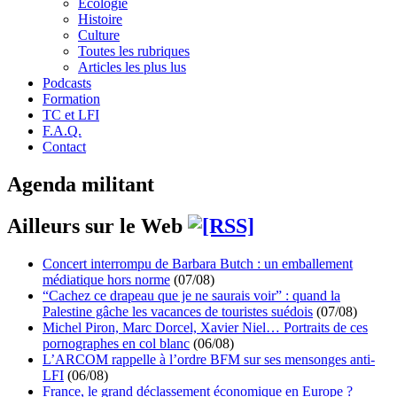
Écologie
Histoire
Culture
Toutes les rubriques
Articles les plus lus
Podcasts
Formation
TC et LFI
F.A.Q.
Contact
Agenda militant
Ailleurs sur le Web
Concert interrompu de Barbara Butch : un emballement
médiatique hors norme
(07/08)
“Cachez ce drapeau que je ne saurais voir” : quand la
Palestine gâche les vacances de touristes suédois
(07/08)
Michel Piron, Marc Dorcel, Xavier Niel… Portraits de ces
pornographes en col blanc
(06/08)
L’ARCOM rappelle à l’ordre BFM sur ses mensonges anti-
LFI
(06/08)
France, le grand déclassement économique en Europe ?