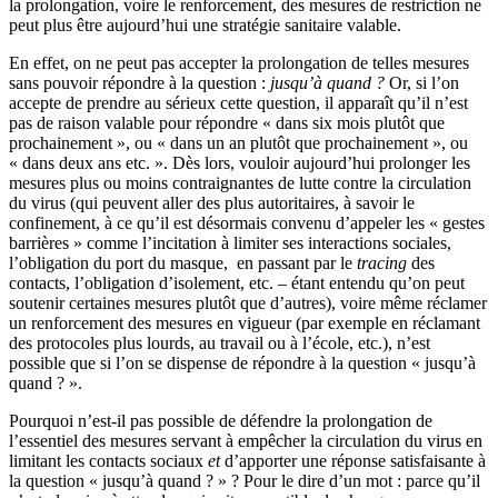
la prolongation, voire le renforcement, des mesures de restriction ne
peut plus être aujourd’hui une stratégie sanitaire valable.
En effet, on ne peut pas accepter la prolongation de telles mesures
sans pouvoir répondre à la question :
jusqu’à quand ?
Or, si l’on
accepte de prendre au sérieux cette question, il apparaît qu’il n’est
pas de raison valable pour répondre « dans six mois plutôt que
prochainement », ou « dans un an plutôt que prochainement », ou
« dans deux ans etc. ». Dès lors, vouloir aujourd’hui prolonger les
mesures plus ou moins contraignantes de lutte contre la circulation
du virus (qui peuvent aller des plus autoritaires, à savoir le
confinement, à ce qu’il est désormais convenu d’appeler les « gestes
barrières » comme l’incitation à limiter ses interactions sociales,
l’obligation du port du masque, en passant par le
tracing
des
contacts, l’obligation d’isolement, etc. – étant entendu qu’on peut
soutenir certaines mesures plutôt que d’autres), voire même réclamer
un renforcement des mesures en vigueur (par exemple en réclamant
des protocoles plus lourds, au travail ou à l’école, etc.), n’est
possible que si l’on se dispense de répondre à la question « jusqu’à
quand ? ».
Pourquoi n’est-il pas possible de défendre la prolongation de
l’essentiel des mesures servant à empêcher la circulation du virus en
limitant les contacts sociaux
et
d’apporter une réponse satisfaisante à
la question « jusqu’à quand ? » ? Pour le dire d’un mot : parce qu’il