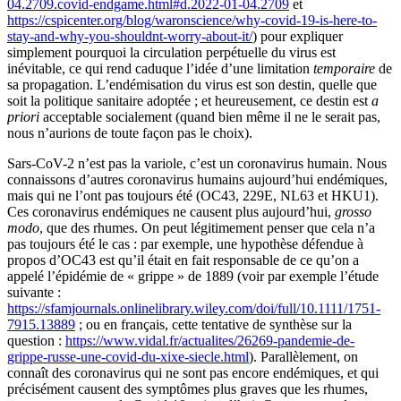
04.2709.covid-endgame.html#d.2022-01-04.2709
et
https://cspicenter.org/blog/waronscience/why-covid-19-is-here-to-
stay-and-why-you-shouldnt-worry-about-it/
) pour expliquer
simplement pourquoi la circulation perpétuelle du virus est
inévitable, ce qui rend caduque l’idée d’une limitation
temporaire
de
sa propagation. L’endémisation du virus est son destin, quelle que
soit la politique sanitaire adoptée ; et heureusement, ce destin est
a
priori
acceptable socialement (quand bien même il ne le serait pas,
nous n’aurions de toute façon pas le choix).
Sars-CoV-2 n’est pas la variole, c’est un coronavirus humain. Nous
connaissons d’autres coronavirus humains aujourd’hui endémiques,
mais qui ne l’ont pas toujours été (OC43, 229E, NL63 et HKU1).
Ces coronavirus endémiques ne causent plus aujourd’hui,
grosso
modo
, que des rhumes. On peut légitimement penser que cela n’a
pas toujours été le cas : par exemple, une hypothèse défendue à
propos d’OC43 est qu’il était en fait responsable de ce qu’on a
appelé l’épidémie de « grippe » de 1889 (voir par exemple l’étude
suivante :
https://sfamjournals.onlinelibrary.wiley.com/doi/full/10.1111/1751-
7915.13889
; ou en français, cette tentative de synthèse sur la
question :
https://www.vidal.fr/actualites/26269-pandemie-de-
grippe-russe-une-covid-du-xixe-siecle.html
). Parallèlement, on
connaît des coronavirus qui ne sont pas encore endémiques, et qui
précisément causent des symptômes plus graves que les rhumes,