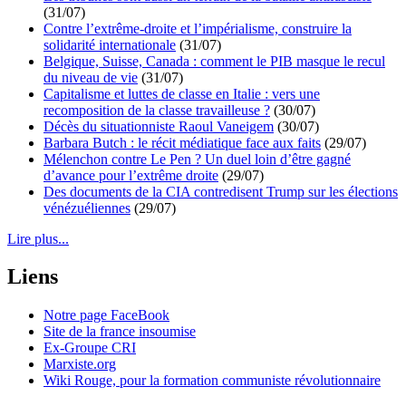
(31/07)
Contre l’extrême-droite et l’impérialisme, construire la
solidarité internationale
(31/07)
Belgique, Suisse, Canada : comment le PIB masque le recul
du niveau de vie
(31/07)
Capitalisme et luttes de classe en Italie : vers une
recomposition de la classe travailleuse ?
(30/07)
Décès du situationniste Raoul Vaneigem
(30/07)
Barbara Butch : le récit médiatique face aux faits
(29/07)
Mélenchon contre Le Pen ? Un duel loin d’être gagné
d’avance pour l’extrême droite
(29/07)
Des documents de la CIA contredisent Trump sur les élections
vénézuéliennes
(29/07)
Lire plus...
Liens
Notre page FaceBook
Site de la france insoumise
Ex-Groupe CRI
Marxiste.org
Wiki Rouge, pour la formation communiste révolutionnaire