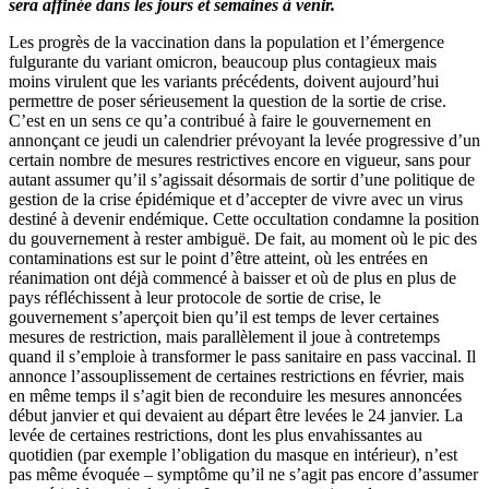
sera affinée dans les jours et semaines à venir.
Les progrès de la vaccination dans la population et l’émergence
fulgurante du variant omicron, beaucoup plus contagieux mais
moins virulent que les variants précédents, doivent aujourd’hui
permettre de poser sérieusement la question de la sortie de crise.
C’est en un sens ce qu’a contribué à faire le gouvernement en
annonçant ce jeudi un calendrier prévoyant la levée progressive d’un
certain nombre de mesures restrictives encore en vigueur, sans pour
autant assumer qu’il s’agissait désormais de sortir d’une politique de
gestion de la crise épidémique et d’accepter de vivre avec un virus
destiné à devenir endémique. Cette occultation condamne la position
du gouvernement à rester ambiguë. De fait, au moment où le pic des
contaminations est sur le point d’être atteint, où les entrées en
réanimation ont déjà commencé à baisser et où de plus en plus de
pays réfléchissent à leur protocole de sortie de crise, le
gouvernement s’aperçoit bien qu’il est temps de lever certaines
mesures de restriction, mais parallèlement il joue à contretemps
quand il s’emploie à transformer le pass sanitaire en pass vaccinal. Il
annonce l’assouplissement de certaines restrictions en février, mais
en même temps il s’agit bien de reconduire les mesures annoncées
début janvier et qui devaient au départ être levées le 24 janvier. La
levée de certaines restrictions, dont les plus envahissantes au
quotidien (par exemple l’obligation du masque en intérieur), n’est
pas même évoquée – symptôme qu’il ne s’agit pas encore d’assumer