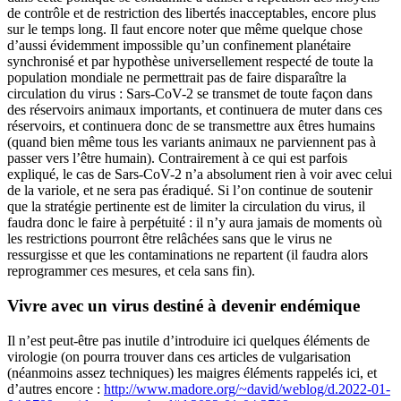
de contrôle et de restriction des libertés inacceptables, encore plus
sur le temps long. Il faut encore noter que même quelque chose
d’aussi évidemment impossible qu’un confinement planétaire
synchronisé et par hypothèse universellement respecté de toute la
population mondiale ne permettrait pas de faire disparaître la
circulation du virus : Sars-CoV-2 se transmet de toute façon dans
des réservoirs animaux importants, et continuera de muter dans ces
réservoirs, et continuera donc de se transmettre aux êtres humains
(quand bien même tous les variants animaux ne parviennent pas à
passer vers l’être humain). Contrairement à ce qui est parfois
expliqué, le cas de Sars-CoV-2 n’a absolument rien à voir avec celui
de la variole, et ne sera pas éradiqué. Si l’on continue de soutenir
que la stratégie pertinente est de limiter la circulation du virus, il
faudra donc le faire à perpétuité : il n’y aura jamais de moments où
les restrictions pourront être relâchées sans que le virus ne
ressurgisse et que les contaminations ne repartent (il faudra alors
reprogrammer ces mesures, et cela sans fin).
Vivre avec un virus destiné à devenir endémique
Il n’est peut-être pas inutile d’introduire ici quelques éléments de
virologie (on pourra trouver dans ces articles de vulgarisation
(néanmoins assez techniques) les maigres éléments rappelés ici, et
d’autres encore :
http://www.madore.org/~david/weblog/d.2022-01-