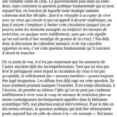
une véritable sortie de crise. Le gouvernement joue dans un entre-
deux, mais contourne la question politique fondamentale qui se pose
aujourd’hui, en fonction de laquelle toute stratégie sanitaire
cohérente doit être décidée :
faut-il se résoudre à accepter de vivre
avec un virus qui circule et qui est appelé à devenir endémique, ou
faut-il encore s’employer à limiter cette circulation (auquel cas on
pourra selon les moments assouplir ou renforcer les mesures de
restriction, en quelque sorte indéfiniment, sans que cela signifie
qu’on soit sortis d’une stratégie de gestion de la crise) ?
Par-delà
donc la discussion du calendrier annoncé, et de son caractère
opportun ou non, c’est cette question fondamentale qu’il convient
d’abord de trancher.
De ce point de vue, il n’est pas surprenant que les annonces de
Castex suscitent déjà des incompréhensions. Tant que ne sera pas
levé le présupposé selon lequel la circulation du virus n’est pas
acceptable, le relâchement des « mesures barrières » pourra toujours
être jugé inopportun. Les débats font déjà rage sur cette question. Ils
nous semblent pourtant manquer l’essentiel. Il est temps désormais, à
l’inverse, de prendre au sérieux l’idée qu’on ne peut pas continuer
indéfiniment à vivre sous le coup de mesures de restriction plus ou
moins contraignantes (techniquement appelées dans la littérature
scientifique NPI,
non pharmaceutical interventions
). Pour le dire en
des termes triviaux, la question politique qui doit être sérieusement
posée aujourd’hui est celle du retour à la « vie normale ». Réclamer