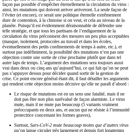
façon pas possible d’empêcher éternellement la circulation du virus :
ainsi, les mutations qui doivent arriver arriveront. La seule façon de
l’éviter (et encore), ce serait une politique éternelle extrêmement
dure de contention, à la chinoise si on veut, et cela au niveau de la
planète. Puisqu’il est évidemment déraisonnable de défendre une
telle stratégie, et que tous les partisans de l’endiguement de la
circulation du virus préconisent des mesures un peu plus acceptables
(masque, isolement, protocoles au travail et dans les écoles,
éventuellement des petits confinements de temps à autre, etc.), et
surtout pas indéfiniment, la possibilité des mutations n’est pas une
objection contre une sortie de crise prochaine plutôt que dans tel
autre laps de temps. L’argument des mutations sera toujours aussi
vrai dans deux ou cinq ans qu’aujourd’hui, ce qui fait qu’on ne peut
pas s’appuyer dessus pour décider quand sortir de la gestion de
crise. Ce point encore général étant dit, il faut détailler les arguments
qui rendent cette objection moins décisive qu’elle ne paraît d’abord :
Le risque de mutations est en un sens une fatalité, mais il ne
doit pas être non plus surévalué de façon alarmiste. Le virus
mute, mais il ne mute pas beaucoup (5 variants vraiment
préoccupants en deux ans, et aucun qui ne résiste à l’immunité
protectrice concernant les formes graves),
Surtout,
Sars-CoV-2 mute beaucoup moins que d’autres virus
qu’on laisse circuler très largement et depuis fort longtemps