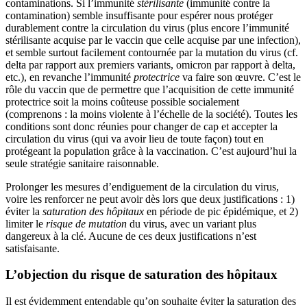
contaminations. Si l’immunité
stérilisante
(immunité contre la
contamination) semble insuffisante pour espérer nous protéger
durablement contre la circulation du virus (plus encore l’immunité
stérilisante acquise par le vaccin que celle acquise par une infection),
et semble surtout facilement contournée par la mutation du virus (cf.
delta par rapport aux premiers variants, omicron par rapport à delta,
etc.), en revanche l’immunité
protectrice
va faire son œuvre. C’est le
rôle du vaccin que de permettre que l’acquisition de cette immunité
protectrice soit la moins coûteuse possible socialement
(comprenons : la moins violente à l’échelle de la société). Toutes les
conditions sont donc réunies pour changer de cap et accepter la
circulation du virus (qui va avoir lieu de toute façon) tout en
protégeant la population grâce à la vaccination. C’est aujourd’hui la
seule stratégie sanitaire raisonnable.
Prolonger les mesures d’endiguement de la circulation du virus,
voire les renforcer ne peut avoir dès lors que deux justifications : 1)
éviter la
saturation des hôpitaux
en période de pic épidémique, et 2)
limiter le
risque de mutation
du virus, avec un variant plus
dangereux à la clé. Aucune de ces deux justifications n’est
satisfaisante.
L’objection du risque de saturation des hôpitaux
Il est évidemment entendable qu’on souhaite éviter la saturation des