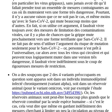
(en particulier les virus grippaux), sans jamais avoir dit qu’il
fallait prendre tout un ensemble de mesures contraignantes au
cas où ils muteraient vers une forme très dangereuse. Pourtant,
il n’y a aucune raison que ce ne soit pas le cas, et même moins
qu’avec le Sars-CoV-2, qui mute beaucoup moins que
d’autres. En fait, si on utilise cet argument, il faudrait vivre
toujours avec des mesures de limitation des contaminations
virales, car il y a plus de chances que la grippe mute
prochainement vers une forme terrifiante que Sars-CoV-2. Il
ne fait pas de sens d’utiliser l’argument du risque de mutation
seulement pour le Sars-CoV-2 – or, personne n’est prêt à
l’universaliser, car alors avec tous les virus qui circulent et qui
peuvent tous logiquement muter dans une version très
dangereuse, il faudrait vivre indéfiniment sous le coup de
rigoureuses mesures de restriction.
On a des soupçons que 2 des 4 variants préoccupants en
question sont apparus soit dans un individu immunodéprimé
infecté chroniquement (variant alpha), soit dans un réservoir
animal (pour le variant omicron, voir par exemple l’étude
https://pubmed.ncbi.nlm.nih.gov/34954396/
). Or, les
réservoirs animaux sont peut-être beaucoup plus grands que le
réservoir constitué par la seule espèce humaine – si c’est le
cas, cela veut dire que même en gardant indéfiniment des
mesures cherchant à limiter un peu la circulation au niveau de