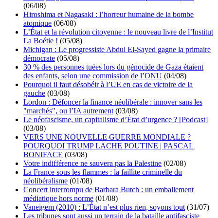
(06/08)
Hiroshima et Nagasaki : l’horreur humaine de la bombe
atomique
(06/08)
L’État et la révolution citoyenne : le nouveau livre de l’Institut
La Boétie !
(05/08)
Michigan : Le progressiste Abdul El-Sayed gagne la primaire
démocrate
(05/08)
30 % des personnes tuées lors du génocide de Gaza étaient
des enfants, selon une commission de l’ONU
(04/08)
Pourquoi il faut désobéir à l’UE en cas de victoire de la
gauche
(03/08)
Lordon : Défoncer la finance néolibérale : innover sans les
"marchés", ou l’IA autrement
(03/08)
Le néofascisme, un capitalisme d’État d’urgence ? [Podcast]
(03/08)
VERS UNE NOUVELLE GUERRE MONDIALE ?
POURQUOI TRUMP LACHE POUTINE | PASCAL
BONIFACE
(03/08)
Votre indifférence ne sauvera pas la Palestine
(02/08)
La France sous les flammes : la faillite criminelle du
néolibéralisme
(01/08)
Concert interrompu de Barbara Butch : un emballement
médiatique hors norme
(01/08)
Vaneigem (2010) : L’État n’est plus rien, soyons tout
(31/07)
Les tribunes sont aussi un terrain de la bataille antifasciste