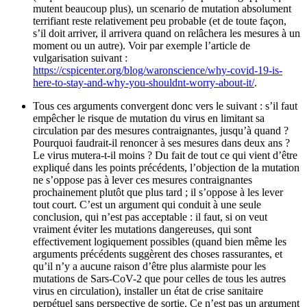
mutent beaucoup plus), un scenario de mutation absolument
terrifiant reste relativement peu probable (et de toute façon,
s’il doit arriver, il arrivera quand on relâchera les mesures à un
moment ou un autre). Voir par exemple l’article de
vulgarisation suivant :
https://cspicenter.org/blog/waronscience/why-covid-19-is-
here-to-stay-and-why-you-shouldnt-worry-about-it/
.
Tous ces arguments convergent donc vers le suivant : s’il faut
empêcher le risque de mutation du virus en limitant sa
circulation par des mesures contraignantes, jusqu’à quand ?
Pourquoi faudrait-il renoncer à ses mesures dans deux ans ?
Le virus mutera-t-il moins ? Du fait de tout ce qui vient d’être
expliqué dans les points précédents, l’objection de la mutation
ne s’oppose pas à lever ces mesures contraignantes
prochainement plutôt que plus tard ; il s’oppose à les lever
tout court. C’est un argument qui conduit à une seule
conclusion, qui n’est pas acceptable : il faut, si on veut
vraiment éviter les mutations dangereuses, qui sont
effectivement logiquement possibles (quand bien même les
arguments précédents suggèrent des choses rassurantes, et
qu’il n’y a aucune raison d’être plus alarmiste pour les
mutations de Sars-CoV-2 que pour celles de tous les autres
virus en circulation), installer un état de crise sanitaire
perpétuel sans perspective de sortie. Ce n’est pas un argument