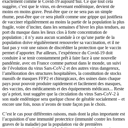
exactement comme le Covid-19 aujourd’hui. Ce que tout cela
suggère, c’est que le virus, en devenant endémique, devient de
moins en moins grave. Peut-être que ce ne sera pas un simple
rhume, peut-être que ce sera plutôt comme une grippe qui justifiera
de vacciner régulièrement au moins la partie de la population la plus
fragile, voire d’inciter, dans les semaines d’hiver les plus tendues, au
port du masque dans les lieux clos à forte concentration de
population ; il n’y aura aucun scandale à ce qu’une partie de la
population doive régulièrement renouveler sa vaccination, et il ne
faut pas y voir une raison de discréditer la protection que le vaccin
permet d’apporter. Par ailleurs, l’expérience du Covid-19 doit
conduire à se tenir constamment prêt à faire face à une nouvelle
pandémie, avec en France comme partout dans le monde, un suivi
de l’évolution du virus Sars-CoV-2 et des autres virus dangereux,
l’amélioration des structures hospitalières, la constitution de stocks
massifs de masques FFP2 et chirurgicaux, des usines dans chaque
pays pour pouvoir produire rapidement et facilement des masques,
des vaccins, des médicaments et des équipements médicaux... Reste
qu’a priori, tout suggère que la circulation du virus Sars-CoV-2 à
son stade endémique sera quelque chose de gérable socialement – et
encore une fois, nous n’avons de toute façon pas le choix.
C’est le cas pour différentes raisons, mais dont la plus importante est
l’acquisition d’une immunité protectrice (immunité contre les formes
graves de la maladie) par la population
via
de premières