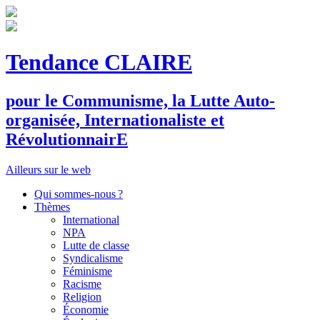
Tendance CLAIRE
pour le
C
ommunisme, la
L
utte
A
uto-
organisée,
I
nternationaliste et
R
évolutionnair
E
Ailleurs sur le web
Qui sommes-nous ?
Thèmes
International
NPA
Lutte de classe
Syndicalisme
Féminisme
Racisme
Religion
Économie