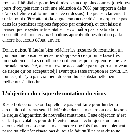
moins à l’hôpital et pour des durées beaucoup plus courtes (quelques
jours d’oxygénation : soit une réduction de 70% par rapport à delta
d’après l’étude californienne citée ci-dessus). Le pic est clairement
sur le point d’être atteint (la vague commence déjà à marquer le pas
dans les premières régions frappées par omicron), et tout laisse à
penser que le système hospitalier ne connaîtra pas la saturation
susceptible d’amener aux situations apocalyptiques dont on parlait
encore beaucoup début janvier.
Donc, puisqu’il faudra bien relâcher les mesures de restriction un
jour, aucune raison sérieuse ne s’oppose à ce qu’on le fasse très
prochainement. Les conditions sont réunies pour reprendre une vie
normale en société, avec un risque acceptable par rapport au niveau
de risque qu’on acceptait déjà avant que fasse irruption le covid. En
tout cas, il n’y a pas vraiment de conditions substantiellement
meilleures à attendre.
L’objection du risque de mutation du virus
Reste l’objection selon laquelle ne pas tout faire pour limiter la
circulation du virus serait intolérable dans la mesure où cela favorise
le risque d’apparition de nouvelles mutations. Cette objection n’est
en fait pas valable, pour différentes raisons techniques que nous
allons détailler ci-dessous, mais encore une fois fondamentalement
parce qu’elle n’envisage pas du tout le fait qu’il ne sera de toute