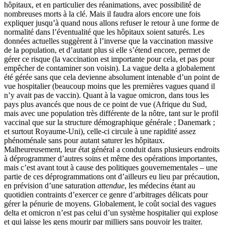
hôpitaux, et en particulier des réanimations, avec possibilité de
nombreuses morts à la clé. Mais il faudra alors encore une fois
expliquer jusqu’à quand nous allons refuser le retour à une forme de
normalité dans l’éventualité que les hôpitaux soient saturés. Les
données actuelles suggèrent à l’inverse que la vaccination massive
de la population, et d’autant plus si elle s’étend encore, permet de
gérer ce risque (la vaccination est importante pour cela, et pas pour
empêcher de contaminer son voisin). La vague delta a globalement
été gérée sans que cela devienne absolument intenable d’un point de
vue hospitalier (beaucoup moins que les premières vagues quand il
n’y avait pas de vaccin). Quant à la vague omicron, dans tous les
pays plus avancés que nous de ce point de vue (Afrique du Sud,
mais avec une population très différente de la nôtre, tant sur le profil
vaccinal que sur la structure démographique générale ; Danemark ;
et surtout Royaume-Uni), celle-ci circule à une rapidité assez
phénoménale sans pour autant saturer les hôpitaux.
Malheureusement, leur état général a conduit dans plusieurs endroits
à déprogrammer d’autres soins et même des opérations importantes,
mais c’est avant tout à cause des politiques gouvernementales – une
partie de ces déprogrammations ont d’ailleurs eu lieu par précaution,
en prévision d’une saturation
attendue
, les médecins étant au
quotidien contraints d’exercer ce genre d’arbitrages délicats pour
gérer la pénurie de moyens. Globalement, le coût social des vagues
delta et omicron n’est pas celui d’un système hospitalier qui explose
et qui laisse les gens mourir par milliers sans pouvoir les traiter.