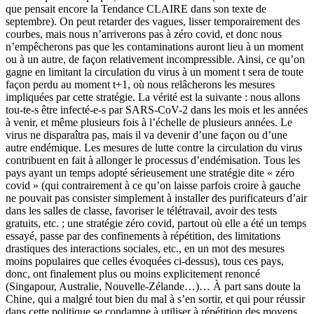
que pensait encore la Tendance CLAIRE dans son texte de
septembre). On peut retarder des vagues, lisser temporairement des
courbes, mais nous n’arriverons pas à zéro covid, et donc nous
n’empêcherons pas que les contaminations auront lieu à un moment
ou à un autre, de façon relativement incompressible. Ainsi, ce qu’on
gagne en limitant la circulation du virus à un moment t sera de toute
façon perdu au moment t+1, où nous relâcherons les mesures
impliquées par cette stratégie. La vérité est la suivante : nous allons
tou-te-s être infecté-e-s par SARS-CoV-2 dans les mois et les années
à venir, et même plusieurs fois à l’échelle de plusieurs années. Le
virus ne disparaîtra pas, mais il va devenir d’une façon ou d’une
autre endémique. Les mesures de lutte contre la circulation du virus
contribuent en fait à allonger le processus d’endémisation. Tous les
pays ayant un temps adopté sérieusement une stratégie dite « zéro
covid » (qui contrairement à ce qu’on laisse parfois croire à gauche
ne pouvait pas consister simplement à installer des purificateurs d’air
dans les salles de classe, favoriser le télétravail, avoir des tests
gratuits, etc. ; une stratégie zéro covid, partout où elle a été un temps
essayé, passe par des confinements à répétition, des limitations
drastiques des interactions sociales, etc., en un mot des mesures
moins populaires que celles évoquées ci-dessus), tous ces pays,
donc, ont finalement plus ou moins explicitement renoncé
(Singapour, Australie, Nouvelle-Zélande…)… À part sans doute la
Chine, qui a malgré tout bien du mal à s’en sortir, et qui pour réussir
dans cette politique se condamne à utiliser à répétition des moyens