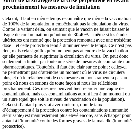
Sortir de la stratégie de la crise perpétuelle en levant
prochainement les mesures de limitation
Cela dit, il faut en même temps reconnaître que même la vaccination
de 100% de la population n’empêcherait pas la circulation du virus.
Contre le variant delta, on estimait que le vaccin ne faisait baisser le
risque de contamination qu’autour de 30-40% – même si les études
ultérieures ont montré que la protection remontait avec une troisième
dose – et cette protection tend à diminuer avec le temps. Ce n’est pas
rien, mais cela signifie qu’on ne peut pas attendre de la vaccination
qu’elle permette de supprimer la circulation du virus. On peut donc
seulement la limiter par toute une série de mesures de contrainte non
pharmaceutiques. Toutefois, il faut être clair sur ce point : celles-ci
ne permettront pas d’atteindre un moment où le virus ne circulera
plus, et où le relâchement de ces mesures ne nous ramènera pas au
point où nous en serions de toute façon si nous les relâchions
prochainement. Ces mesures peuvent bien retarder une vague de
contamination, mais ces contaminations auront lieu à un moment ou
un autre (quel que soit le niveau de vaccination de la population).
Cela est d’autant plus vrai avec omicron, dont le taux
d’échappement à la protection contre les contaminations (immunité
stérilisante) est manifestement plus élevé encore, sans échapper pour
autant à l’immunité contre les formes graves de la maladie (immunité
protectrice).