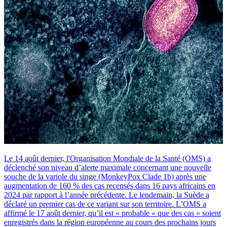
Le 14 août dernier, l'Organisation Mondiale de la Santé (OMS) a
déclenché son niveau d’alerte maximale concernant une nouvelle
souche de la variole du singe (MonkeyPox Clade 1b) après une
augmentation de 160 % des cas recensés dans 16 pays africains en
2024 par rapport à l’année précédente. Le lendemain, la Suède a
déclaré un premier cas de ce variant sur son territoire. L’OMS a
affirmé le 17 août dernier, qu’il est « probable » que des cas « soient
enregistrés dans la région européenne au cours des prochains jours