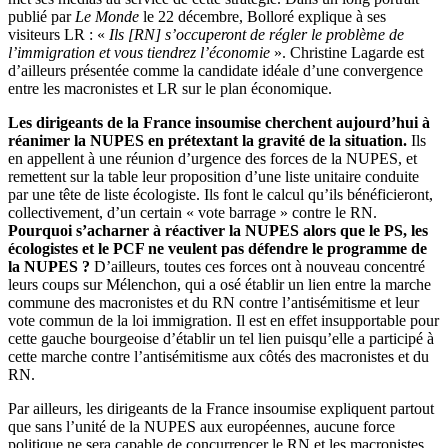
publié par
Le Monde
le 22 décembre, Bolloré explique à ses
visiteurs LR : «
Ils [RN] s’occuperont de régler le problème de
l’immigration et vous tiendrez l’économie
». Christine Lagarde est
d’ailleurs présentée comme la candidate idéale d’une convergence
entre les macronistes et LR sur le plan économique.
Les dirigeants de la France insoumise cherchent aujourd’hui à
réanimer la NUPES en prétextant la gravité de la situation.
Ils
en appellent à une réunion d’urgence des forces de la NUPES, et
remettent sur la table leur proposition d’une liste unitaire conduite
par une tête de liste écologiste. Ils font le calcul qu’ils bénéficieront,
collectivement, d’un certain « vote barrage » contre le RN.
Pourquoi s’acharner à réactiver la NUPES alors que le PS, les
écologistes et le PCF ne veulent pas défendre le programme de
la NUPES ?
D’ailleurs, toutes ces forces ont à nouveau concentré
leurs coups sur Mélenchon, qui a osé établir un lien entre la marche
commune des macronistes et du RN contre l’antisémitisme et leur
vote commun de la loi immigration. Il est en effet insupportable pour
cette gauche bourgeoise d’établir un tel lien puisqu’elle a participé à
cette marche contre l’antisémitisme aux côtés des macronistes et du
RN.
Par ailleurs, les dirigeants de la France insoumise expliquent partout
que sans l’unité de la NUPES aux européennes, aucune force
politique ne sera capable de concurrencer le RN et les macronistes.