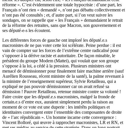
réforme ». C’est évidemment une totale hypocrisie : d’une part, les
Français n’ont rien « demandé », n’ont pas débattu collectivement et
n’ont pas été consultés ; et, d’autre part, si l’on veut suivre les
sondages, on se rappelle que « les Français » demandaient le retrait
de la réforme des retraites, sans que Macron, son gouvernement et
ses député-e-s les écoutent.
Les différentes forces de gauche ont imploré les député.e.s
macronistes de ne pas voter cette loi scélérate. Peine perdue : il est
vain de compter sur les forces de l’extrême centre radicalisé pour
s’opposer à la dérive raciste et autoritaire. De façon minable, le
président du groupe Modem (Mattei), qui voulait que son groupe
s’oppose à la loi, a cédé à la pression. Plusieurs ministres ont
menacé de démissionner pour finalement faire machine arrière (sauf
Aurélien Rousseau, récent ministre de la santé), la palme revenant à
la ministre de l’enseignement supérieur, Sylvie Retailleau, qui a
expliqué ne pas pouvoir démissionner car on avait refusé sa
démission ! Pauvre Retailleau, retenue ministre contre sa volonté !
Faire croire que les député.e.s macronistes, malgré la fronde de
certain.e.s d’entre eux, auraient simplement perdu la raison au
moment de ce vote est une duperie : les intérêts politiques et
identitaires convergent entre l’ensemble des composantes de droite
de « l’arc républicain ». Un homme incarne cette convergence :
Vincent Bolloré, qui œuvre à rapprocher macronistes, LR et RN, et
met ses médias au service de cette stratégie. Dans un long portrait