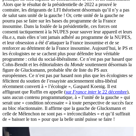
Alors que le résultat de la présidentielle de 2022 a prouvé le
contraire, les dirigeants de LFI théorisent désormais qu’il n’y a pas
de salut sans unité de la gauche ! Or, cette unité de la gauche ne
pourra pas se faire sur les bases du programme de la France
insoumise. Dans la foulée de la présidentielle, ces forces ont
consenti tactiquement à la NUPES pour sauver leur appareil et leurs
élu.e.s, mais elles n’ont jamais adhéré au programme de la NUPES,
et leur obsession a été d’attaquer la France insoumise et de se
renforcer au détriment de la France insoumise. Aujourd’hui, le PS et
les écologistes ne se cachent plus pour défendre leur véritable
programme : celui du social-libéralisme. Ce n’est pas par hasard que
Cohn-Bendit et les éditorialistes du
Monde
soutiennent désormais la
figure de Glucksmann, probable tête de liste du PS aux
européennes. Ce n’est pas par hasard non plus que les écologistes se
félicitent du soutien de l’essayiste anciennement ultra-libéral
récemment converti à « l’écologie », Gaspard Koenig. Il est
affligeant que Ruffin en appelle (
sur
France inter
le 22 décembre
),
sans aucun contenu programmatique, à « l’unité de la gauche » qui
serait une « condition nécessaire » à toute perspective de succès face
au bloc réactionnaire. Il affirme que la gauche de Glucksmann et
celle de Mélenchon ne sont pas « irréconciliables » et qu’il suffirait
de « baisser le ton » pour que la belle unité puisse se faire !