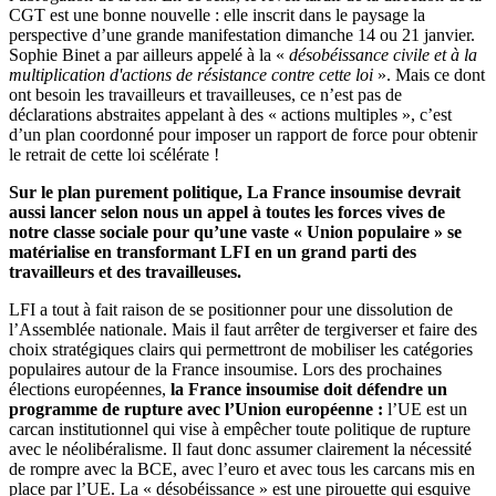
CGT est une bonne nouvelle : elle inscrit dans le paysage la
perspective d’une grande manifestation dimanche 14 ou 21 janvier.
Sophie Binet a par ailleurs appelé à la «
désobéissance civile et à la
multiplication d'actions de résistance contre cette loi
». Mais ce dont
ont besoin les travailleurs et travailleuses, ce n’est pas de
déclarations abstraites appelant à des « actions multiples », c’est
d’un plan coordonné pour imposer un rapport de force pour obtenir
le retrait de cette loi scélérate !
Sur le plan purement politique, La France insoumise devrait
aussi lancer selon nous un appel à toutes les forces vives de
notre classe sociale pour qu’une vaste « Union populaire » se
matérialise en transformant LFI en un grand parti des
travailleurs et des travailleuses.
LFI a tout à fait raison de se positionner pour une dissolution de
l’Assemblée nationale. Mais il faut arrêter de tergiverser et faire des
choix stratégiques clairs qui permettront de mobiliser les catégories
populaires autour de la France insoumise. Lors des prochaines
élections européennes,
la France insoumise doit défendre un
programme de rupture avec l’Union européenne :
l’UE est un
carcan institutionnel qui vise à empêcher toute politique de rupture
avec le néolibéralisme. Il faut donc assumer clairement la nécessité
de rompre avec la BCE, avec l’euro et avec tous les carcans mis en
place par l’UE. La « désobéissance » est une pirouette qui esquive