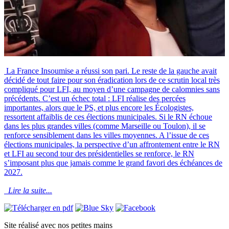
La France Insoumise a réussi son pari. Le reste de la gauche avait
décidé de tout faire pour son éradication lors de ce scrutin local très
compliqué pour LFI, au moyen d’une campagne de calomnies sans
précédents. C’est un échec total : LFI réalise des percées
importantes, alors que le PS, et plus encore les Écologistes,
ressortent affaiblis de ces élections municipales. Si le RN échoue
dans les plus grandes villes (comme Marseille ou Toulon), il se
renforce sensiblement dans les villes moyennes. A l’issue de ces
élections municipales, la perspective d’un affrontement entre le RN
et LFI au second tour des présidentielles se renforce, le RN
s’imposant plus que jamais comme le grand favori des échéances de
2027.
Lire la suite...
Site réalisé avec nos petites mains