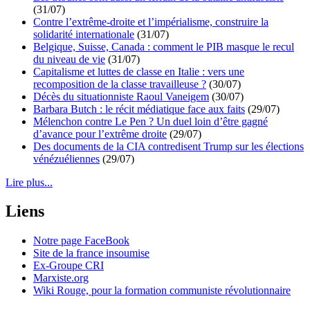
(31/07)
Contre l’extrême-droite et l’impérialisme, construire la
solidarité internationale
(31/07)
Belgique, Suisse, Canada : comment le PIB masque le recul
du niveau de vie
(31/07)
Capitalisme et luttes de classe en Italie : vers une
recomposition de la classe travailleuse ?
(30/07)
Décès du situationniste Raoul Vaneigem
(30/07)
Barbara Butch : le récit médiatique face aux faits
(29/07)
Mélenchon contre Le Pen ? Un duel loin d’être gagné
d’avance pour l’extrême droite
(29/07)
Des documents de la CIA contredisent Trump sur les élections
vénézuéliennes
(29/07)
Lire plus...
Liens
Notre page FaceBook
Site de la france insoumise
Ex-Groupe CRI
Marxiste.org
Wiki Rouge, pour la formation communiste révolutionnaire