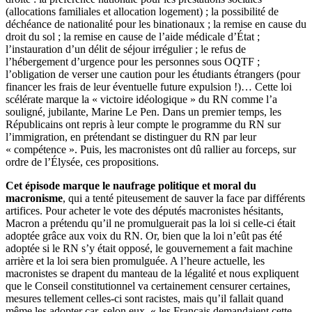
(allocations familiales et allocation logement) ; la possibilité de
déchéance de nationalité pour les binationaux ; la remise en cause du
droit du sol ; la remise en cause de l’aide médicale d’État ;
l’instauration d’un délit de séjour irrégulier ; le refus de
l’hébergement d’urgence pour les personnes sous OQTF ;
l’obligation de verser une caution pour les étudiants étrangers (pour
financer les frais de leur éventuelle future expulsion !)… Cette loi
scélérate marque la « victoire idéologique » du RN comme l’a
souligné, jubilante, Marine Le Pen. Dans un premier temps, les
Républicains ont repris à leur compte le programme du RN sur
l’immigration, en prétendant se distinguer du RN par leur
« compétence ». Puis, les macronistes ont dû rallier au forceps, sur
ordre de l’Élysée, ces propositions.
Cet épisode marque le naufrage politique et moral du
macronisme
, qui a tenté piteusement de sauver la face par différents
artifices. Pour acheter le vote des députés macronistes hésitants,
Macron a prétendu qu’il ne promulguerait pas la loi si celle-ci était
adoptée grâce aux voix du RN. Or, bien que la loi n’eût pas été
adoptée si le RN s’y était opposé, le gouvernement a fait machine
arrière et la loi sera bien promulguée. A l’heure actuelle, les
macronistes se drapent du manteau de la légalité et nous expliquent
que le Conseil constitutionnel va certainement censurer certaines,
mesures tellement celles-ci sont racistes, mais qu’il fallait quand
même les adopter car, selon eux, « les Français demandaient cette