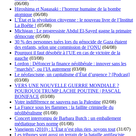
(06/08)
Hiroshima et Nagasaki : l’horreur humaine de la bombe
atomique
(06/08)
L’État et la révolution citoyenne : le nouveau livre de l’Institut
La Boétie !
(05/08)
Michigan : Le progressiste Abdul El-Sayed gagne la primaire
démocrate
(05/08)
30 % des personnes tuées lors du génocide de Gaza étaient
des enfants, selon une commission de l’ONU
(04/08)
Pourquoi il faut désobéir à l’UE en cas de victoire de la
gauche
(03/08)
Lordon : Défoncer la finance néolibérale : innover sans les
"marchés", ou l’IA autrement
(03/08)
Le néofascisme, un capitalisme d’État d’urgence ? [Podcast]
(03/08)
VERS UNE NOUVELLE GUERRE MONDIALE ?
POURQUOI TRUMP LACHE POUTINE | PASCAL
BONIFACE
(03/08)
Votre indifférence ne sauvera pas la Palestine
(02/08)
La France sous les flammes : la faillite criminelle du
néolibéralisme
(01/08)
Concert interrompu de Barbara Butch : un emballement
médiatique hors norme
(01/08)
Vaneigem (2010) : L’État n’est plus rien, soyons tout
(31/07)
Les tribunes sont aussi un terrain de la bataille antifasciste