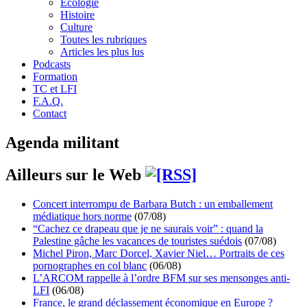
Écologie
Histoire
Culture
Toutes les rubriques
Articles les plus lus
Podcasts
Formation
TC et LFI
F.A.Q.
Contact
Agenda militant
Ailleurs sur le Web
Concert interrompu de Barbara Butch : un emballement
médiatique hors norme
(07/08)
“Cachez ce drapeau que je ne saurais voir” : quand la
Palestine gâche les vacances de touristes suédois
(07/08)
Michel Piron, Marc Dorcel, Xavier Niel… Portraits de ces
pornographes en col blanc
(06/08)
L’ARCOM rappelle à l’ordre BFM sur ses mensonges anti-
LFI
(06/08)
France, le grand déclassement économique en Europe ?