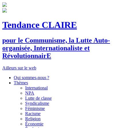
Tendance CLAIRE
pour le
C
ommunisme, la
L
utte
A
uto-
organisée,
I
nternationaliste et
R
évolutionnair
E
Ailleurs sur le web
Qui sommes-nous ?
Thèmes
International
NPA
Lutte de classe
Syndicalisme
Féminisme
Racisme
Religion
Économie