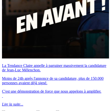
La Tendance Claire appelle à parrainer massivement la candidature
de Jean-Luc Mélenchon.
Moins de 24h après l'annonce de sa candidature, plus de 150.000
personnes avaient déjà signé.
C'est une démonstration de force que nous appelons à amplifier.
Lire la suite...