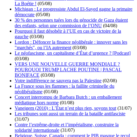
La Boétie !
(05/08)
Michigan : Le progressiste Abdul El-Sayed gagne la primaire
démocrate
(05/08)
30 % des personnes tuées lors du génocide de Gaza étaient
des enfants, selon une commission de l’ONU
(04/08)
Pourquoi il faut désobéir à l’UE en cas de victoire de la
gauche
(03/08)
Lordon : Défoncer la finance néolibérale : innover sans les
"marchés", ou l’IA autrement
(03/08)
Le néofascisme, un capitalisme d’État d’urgence ? [Podcast]
(03/08)
VERS UNE NOUVELLE GUERRE MONDIALE ?
POURQUOI TRUMP LACHE POUTINE | PASCAL
BONIFACE
(03/08)
Votre indifférence ne sauvera pas la Palestine
(02/08)
La France sous les flammes : la faillite criminelle du
néolibéralisme
(01/08)
Concert interrompu de Barbara Butch : un emballement
médiatique hors norme
(01/08)
Vaneigem (2010) : L’État n’est plus rien, soyons tout
(31/07)
Les tribunes sont aussi un terrain de la bataille antifasciste
(31/07)
Contre l’extrême-droite et l’impérialisme, construire la
solidarité internationale
(31/07)
Belgique, Suisse, Canada : comment le PIB masque le recul