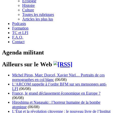
Écologie
Histoire
Culture
Toutes les rubriques
Articles les plus lus
Podcasts
Formation
TC et LFI
F.A.Q.
Contact
Agenda militant
Ailleurs sur le Web
Michel Piron, Marc Dorcel, Xavier Niel… Portraits de ces
pornographes en col blanc
(06/08)
L’ARCOM rappelle à l’ordre BFM sur ses mensonges anti-
LFI
(06/08)
France, le grand déclassement économique en Europe ?
(06/08)
Hiroshima et Nagasaki : l’horreur humaine de la bombe
atomique
(06/08)
L’État et la révolution citoyenne : le nouveau livre de l’Institut