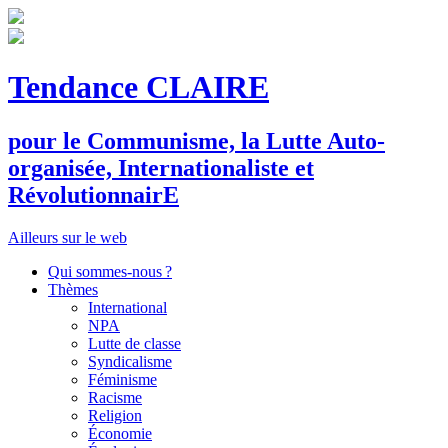
Tendance CLAIRE
pour le
C
ommunisme, la
L
utte
A
uto-
organisée,
I
nternationaliste et
R
évolutionnair
E
Ailleurs sur le web
Qui sommes-nous ?
Thèmes
International
NPA
Lutte de classe
Syndicalisme
Féminisme
Racisme
Religion
Économie