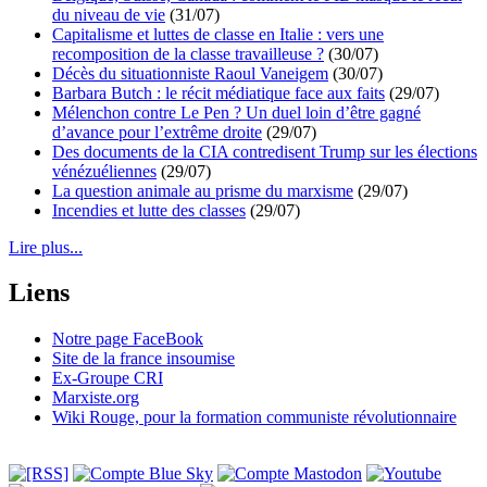
du niveau de vie
(31/07)
Capitalisme et luttes de classe en Italie : vers une
recomposition de la classe travailleuse ?
(30/07)
Décès du situationniste Raoul Vaneigem
(30/07)
Barbara Butch : le récit médiatique face aux faits
(29/07)
Mélenchon contre Le Pen ? Un duel loin d’être gagné
d’avance pour l’extrême droite
(29/07)
Des documents de la CIA contredisent Trump sur les élections
vénézuéliennes
(29/07)
La question animale au prisme du marxisme
(29/07)
Incendies et lutte des classes
(29/07)
Lire plus...
Liens
Notre page FaceBook
Site de la france insoumise
Ex-Groupe CRI
Marxiste.org
Wiki Rouge, pour la formation communiste révolutionnaire