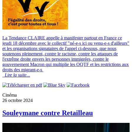
La Tendance CLAIRE appelle à manifester partout en France ce
jeudi 18 décembre avec le collectif "né-e-s ici ou venu-e-s d'ailleurs"
et les organisations signataires de l'appel ci-dessous, que nous
soutenons pleinement, contre le racisme, contre les attaques de
l'extrême droite envers les personnes immigrées, contre le
gouvernement Macron qui multiplie les OQTF et les restrictions aux
droits des migrant-e-s
Lire la suite...
Cinéma
26 octobre 2024
Souleymane contre Retailleau