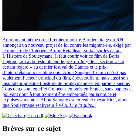
Au moment même où le Premier ministre Barnier, otage du RN,
annonçait un nouveau projet de loi contre les migrant-e-s, exigé par
le ministre de l’Intérieur Bruno Retailleau, sortait sur les écrans
L’Histoire de Souleymane. Il faut courir voir ce film de Boris
Lojkine, qui a du reste obtenu le prix du Jury de la section « Un
certain regard » au dernier festival de Cannes et le prix
d’interprétation masculine pour Abou Sangaré. Celui-ci n’est pas
seulement l’acteur principal du film, époustouflant, mais aussi son
inspirateur puisque l’histoire de Souleymane est en partie la sienne.
Tous deux sont en effet Guinéens émigrés en France, sans papiers et
pouvant donc à tout moment être embarqués par la police et
expulsés – même si Abou Sangaré est en réalité mécanicien, alors
que Souleymane est livreur à vélo.
Lire la suite...
Brèves sur ce sujet