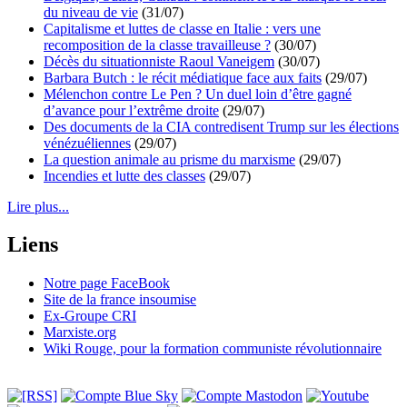
du niveau de vie
(31/07)
Capitalisme et luttes de classe en Italie : vers une
recomposition de la classe travailleuse ?
(30/07)
Décès du situationniste Raoul Vaneigem
(30/07)
Barbara Butch : le récit médiatique face aux faits
(29/07)
Mélenchon contre Le Pen ? Un duel loin d’être gagné
d’avance pour l’extrême droite
(29/07)
Des documents de la CIA contredisent Trump sur les élections
vénézuéliennes
(29/07)
La question animale au prisme du marxisme
(29/07)
Incendies et lutte des classes
(29/07)
Lire plus...
Liens
Notre page FaceBook
Site de la france insoumise
Ex-Groupe CRI
Marxiste.org
Wiki Rouge, pour la formation communiste révolutionnaire