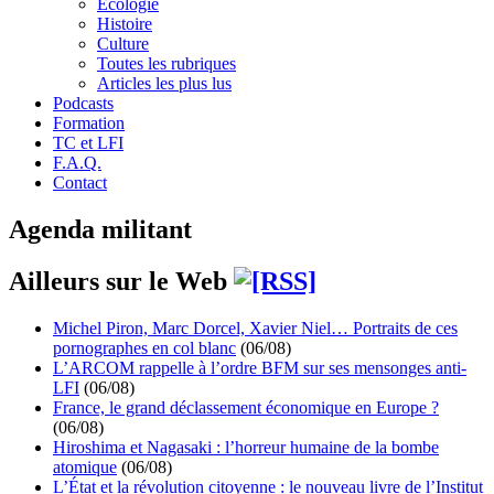
Écologie
Histoire
Culture
Toutes les rubriques
Articles les plus lus
Podcasts
Formation
TC et LFI
F.A.Q.
Contact
Agenda militant
Ailleurs sur le Web
Michel Piron, Marc Dorcel, Xavier Niel… Portraits de ces
pornographes en col blanc
(06/08)
L’ARCOM rappelle à l’ordre BFM sur ses mensonges anti-
LFI
(06/08)
France, le grand déclassement économique en Europe ?
(06/08)
Hiroshima et Nagasaki : l’horreur humaine de la bombe
atomique
(06/08)
L’État et la révolution citoyenne : le nouveau livre de l’Institut