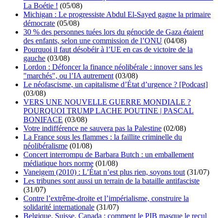
La Boétie !
(05/08)
Michigan : Le progressiste Abdul El-Sayed gagne la primaire
démocrate
(05/08)
30 % des personnes tuées lors du génocide de Gaza étaient
des enfants, selon une commission de l’ONU
(04/08)
Pourquoi il faut désobéir à l’UE en cas de victoire de la
gauche
(03/08)
Lordon : Défoncer la finance néolibérale : innover sans les
"marchés", ou l’IA autrement
(03/08)
Le néofascisme, un capitalisme d’État d’urgence ? [Podcast]
(03/08)
VERS UNE NOUVELLE GUERRE MONDIALE ?
POURQUOI TRUMP LACHE POUTINE | PASCAL
BONIFACE
(03/08)
Votre indifférence ne sauvera pas la Palestine
(02/08)
La France sous les flammes : la faillite criminelle du
néolibéralisme
(01/08)
Concert interrompu de Barbara Butch : un emballement
médiatique hors norme
(01/08)
Vaneigem (2010) : L’État n’est plus rien, soyons tout
(31/07)
Les tribunes sont aussi un terrain de la bataille antifasciste
(31/07)
Contre l’extrême-droite et l’impérialisme, construire la
solidarité internationale
(31/07)
Belgique, Suisse, Canada : comment le PIB masque le recul