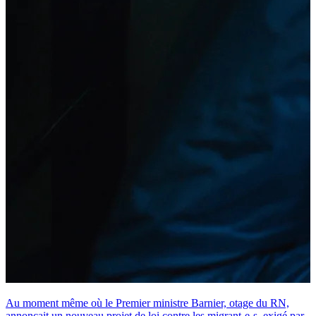
Au moment même où le Premier ministre Barnier, otage du RN,
annonçait un nouveau projet de loi contre les migrant-e-s, exigé par