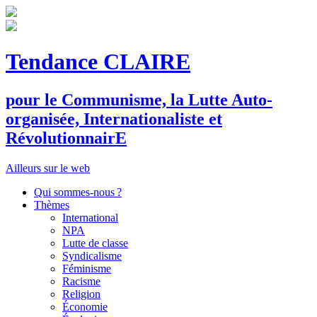
Tendance CLAIRE
pour le
C
ommunisme, la
L
utte
A
uto-
organisée,
I
nternationaliste et
R
évolutionnair
E
Ailleurs sur le web
Qui sommes-nous ?
Thèmes
International
NPA
Lutte de classe
Syndicalisme
Féminisme
Racisme
Religion
Économie