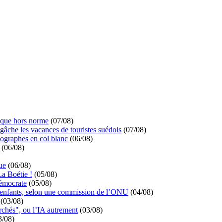
ique hors norme
(07/08)
 gâche les vacances de touristes suédois
(07/08)
ographes en col blanc
(06/08)
(06/08)
ue
(06/08)
La Boétie !
(05/08)
démocrate
(05/08)
s enfants, selon une commission de l’ONU
(04/08)
(03/08)
rchés", ou l’IA autrement
(03/08)
3/08)