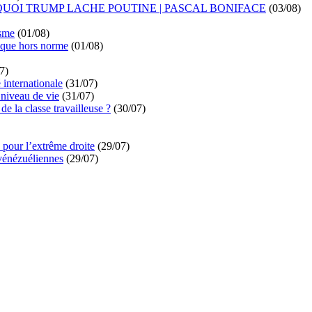
UOI TRUMP LACHE POUTINE | PASCAL BONIFACE
(03/08)
isme
(01/08)
ique hors norme
(01/08)
7)
é internationale
(31/07)
niveau de vie
(31/07)
de la classe travailleuse ?
(30/07)
pour l’extrême droite
(29/07)
vénézuéliennes
(29/07)