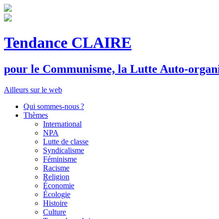
Tendance CLAIRE
pour le
C
ommunisme, la
L
utte
A
uto-organ
Ailleurs sur le web
Qui sommes-nous ?
Thèmes
International
NPA
Lutte de classe
Syndicalisme
Féminisme
Racisme
Religion
Économie
Écologie
Histoire
Culture