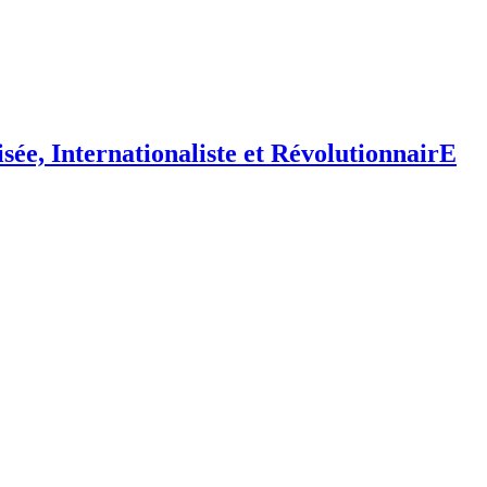
isée,
I
nternationaliste et
R
évolutionnair
E