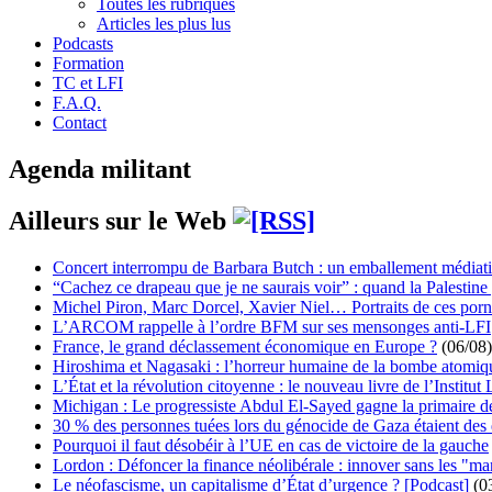
Toutes les rubriques
Articles les plus lus
Podcasts
Formation
TC et LFI
F.A.Q.
Contact
Agenda militant
Ailleurs sur le Web
Concert interrompu de Barbara Butch : un emballement médiat
“Cachez ce drapeau que je ne saurais voir” : quand la Palestine
Michel Piron, Marc Dorcel, Xavier Niel… Portraits de ces porn
L’ARCOM rappelle à l’ordre BFM sur ses mensonges anti-LFI
France, le grand déclassement économique en Europe ?
(06/08)
Hiroshima et Nagasaki : l’horreur humaine de la bombe atomiq
L’État et la révolution citoyenne : le nouveau livre de l’Institut 
Michigan : Le progressiste Abdul El-Sayed gagne la primaire 
30 % des personnes tuées lors du génocide de Gaza étaient de
Pourquoi il faut désobéir à l’UE en cas de victoire de la gauche
Lordon : Défoncer la finance néolibérale : innover sans les "ma
Le néofascisme, un capitalisme d’État d’urgence ? [Podcast]
(0