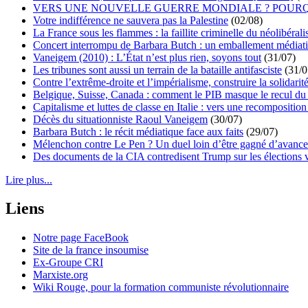
VERS UNE NOUVELLE GUERRE MONDIALE ? POURQ
Votre indifférence ne sauvera pas la Palestine
(02/08)
La France sous les flammes : la faillite criminelle du néolibéral
Concert interrompu de Barbara Butch : un emballement médiat
Vaneigem (2010) : L’État n’est plus rien, soyons tout
(31/07)
Les tribunes sont aussi un terrain de la bataille antifasciste
(31/0
Contre l’extrême-droite et l’impérialisme, construire la solidarit
Belgique, Suisse, Canada : comment le PIB masque le recul du 
Capitalisme et luttes de classe en Italie : vers une recomposition 
Décès du situationniste Raoul Vaneigem
(30/07)
Barbara Butch : le récit médiatique face aux faits
(29/07)
Mélenchon contre Le Pen ? Un duel loin d’être gagné d’avance 
Des documents de la CIA contredisent Trump sur les élections 
Lire plus...
Liens
Notre page FaceBook
Site de la france insoumise
Ex-Groupe CRI
Marxiste.org
Wiki Rouge, pour la formation communiste révolutionnaire