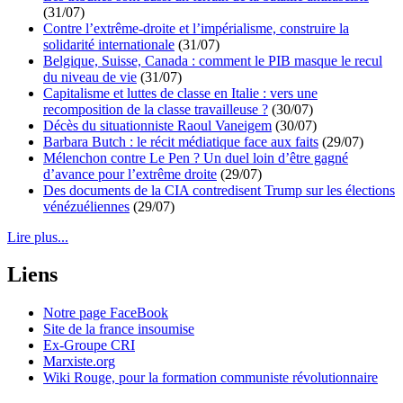
(31/07)
Contre l’extrême-droite et l’impérialisme, construire la
solidarité internationale
(31/07)
Belgique, Suisse, Canada : comment le PIB masque le recul
du niveau de vie
(31/07)
Capitalisme et luttes de classe en Italie : vers une
recomposition de la classe travailleuse ?
(30/07)
Décès du situationniste Raoul Vaneigem
(30/07)
Barbara Butch : le récit médiatique face aux faits
(29/07)
Mélenchon contre Le Pen ? Un duel loin d’être gagné
d’avance pour l’extrême droite
(29/07)
Des documents de la CIA contredisent Trump sur les élections
vénézuéliennes
(29/07)
Lire plus...
Liens
Notre page FaceBook
Site de la france insoumise
Ex-Groupe CRI
Marxiste.org
Wiki Rouge, pour la formation communiste révolutionnaire