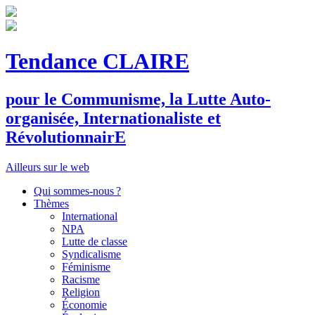
Tendance CLAIRE
pour le
C
ommunisme, la
L
utte
A
uto-
organisée,
I
nternationaliste et
R
évolutionnair
E
Ailleurs sur le web
Qui sommes-nous ?
Thèmes
International
NPA
Lutte de classe
Syndicalisme
Féminisme
Racisme
Religion
Économie