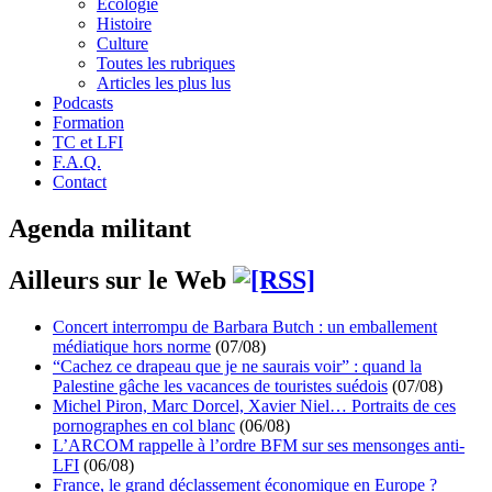
Écologie
Histoire
Culture
Toutes les rubriques
Articles les plus lus
Podcasts
Formation
TC et LFI
F.A.Q.
Contact
Agenda militant
Ailleurs sur le Web
Concert interrompu de Barbara Butch : un emballement
médiatique hors norme
(07/08)
“Cachez ce drapeau que je ne saurais voir” : quand la
Palestine gâche les vacances de touristes suédois
(07/08)
Michel Piron, Marc Dorcel, Xavier Niel… Portraits de ces
pornographes en col blanc
(06/08)
L’ARCOM rappelle à l’ordre BFM sur ses mensonges anti-
LFI
(06/08)
France, le grand déclassement économique en Europe ?