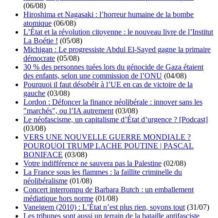
(06/08)
Hiroshima et Nagasaki : l’horreur humaine de la bombe
atomique
(06/08)
L’État et la révolution citoyenne : le nouveau livre de l’Institut
La Boétie !
(05/08)
Michigan : Le progressiste Abdul El-Sayed gagne la primaire
démocrate
(05/08)
30 % des personnes tuées lors du génocide de Gaza étaient
des enfants, selon une commission de l’ONU
(04/08)
Pourquoi il faut désobéir à l’UE en cas de victoire de la
gauche
(03/08)
Lordon : Défoncer la finance néolibérale : innover sans les
"marchés", ou l’IA autrement
(03/08)
Le néofascisme, un capitalisme d’État d’urgence ? [Podcast]
(03/08)
VERS UNE NOUVELLE GUERRE MONDIALE ?
POURQUOI TRUMP LACHE POUTINE | PASCAL
BONIFACE
(03/08)
Votre indifférence ne sauvera pas la Palestine
(02/08)
La France sous les flammes : la faillite criminelle du
néolibéralisme
(01/08)
Concert interrompu de Barbara Butch : un emballement
médiatique hors norme
(01/08)
Vaneigem (2010) : L’État n’est plus rien, soyons tout
(31/07)
Les tribunes sont aussi un terrain de la bataille antifasciste