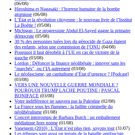
(06/08)
Hiroshima et Nagasaki : l’horreur humaine de la bombe
atomique
(06/08)
L’État et la révolution citoyenne : le nouveau livre de l’Institut
La Boétie !
(05/08)
Michigan : Le progressiste Abdul El-Sayed gagne la primaire
démocrate
(05/08)
30 % des personnes tuées lors du génocide de Gaza étaient
des enfants, selon une commission de l’ONU
(04/08)
Pourquoi il faut désobéir à l’UE en cas de victoire de la
gauche
(03/08)
Lordon : Défoncer la finance néolibérale : innover sans les
"marchés", ou l’IA autrement
(03/08)
Le néofascisme, un capitalisme d’État d’urgence ? [Podcast]
(03/08)
VERS UNE NOUVELLE GUERRE MONDIALE ?
POURQUOI TRUMP LACHE POUTINE | PASCAL
BONIFACE
(03/08)
Votre indifférence ne sauvera pas la Palestine
(02/08)
La France sous les flammes : la faillite criminelle du
néolibéralisme
(01/08)
Concert interrompu de Barbara Butch : un emballement
médiatique hors norme
(01/08)
Vaneigem (2010) : L’État n’est plus rien, soyons tout
(31/07)
Les tribunes sont aussi un terrain de la bataille antifasciste