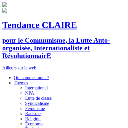
Tendance CLAIRE
pour le
C
ommunisme, la
L
utte
A
uto-
organisée,
I
nternationaliste et
R
évolutionnair
E
Ailleurs sur le web
Qui sommes-nous ?
Thèmes
International
NPA
Lutte de classe
Syndicalisme
Féminisme
Racisme
Religion
Économie