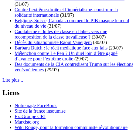
(31/07)
Contre l’extrême-droite et l’impérialisme, construire la
solidarité internationale
(31/07)
Belgique, Suisse, Canada : comment le PIB masque le recul
du niveau de vie
(31/07)
Capitalisme et luttes de classe en Italie : vers une
recomposition de la classe travailleuse ?
(30/07)
Décès du situationniste Raoul Vaneigem
(30/07)
Barbara Butch : le récit médiatique face aux faits
(29/07)
Mélenchon contre Le Pen ? Un duel loin d’être gagné
d’avance pour l’extrême droite
(29/07)
Des documents de la CIA contredisent Trump sur les élections
vénézuéliennes
(29/07)
Lire plus...
Liens
Notre page FaceBook
Site de la france insoumise
Ex-Groupe CRI
Marxiste.org
Wiki Rouge, pour la formation communiste révolutionnaire