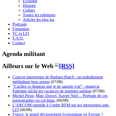
Écologie
Histoire
Culture
Toutes les rubriques
Articles les plus lus
Podcasts
Formation
TC et LFI
F.A.Q.
Contact
Agenda militant
Ailleurs sur le Web
Concert interrompu de Barbara Butch : un emballement
médiatique hors norme
(07/08)
“Cachez ce drapeau que je ne saurais voir” : quand la
Palestine gâche les vacances de touristes suédois
(07/08)
Michel Piron, Marc Dorcel, Xavier Niel… Portraits de ces
pornographes en col blanc
(06/08)
L’ARCOM rappelle à l’ordre BFM sur ses mensonges anti-
LFI
(06/08)
France, le grand déclassement économique en Europe ?