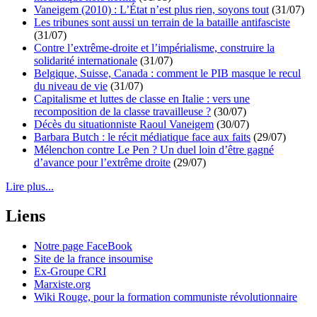
Vaneigem (2010) : L’État n’est plus rien, soyons tout
(31/07)
Les tribunes sont aussi un terrain de la bataille antifasciste
(31/07)
Contre l’extrême-droite et l’impérialisme, construire la
solidarité internationale
(31/07)
Belgique, Suisse, Canada : comment le PIB masque le recul
du niveau de vie
(31/07)
Capitalisme et luttes de classe en Italie : vers une
recomposition de la classe travailleuse ?
(30/07)
Décès du situationniste Raoul Vaneigem
(30/07)
Barbara Butch : le récit médiatique face aux faits
(29/07)
Mélenchon contre Le Pen ? Un duel loin d’être gagné
d’avance pour l’extrême droite
(29/07)
Lire plus...
Liens
Notre page FaceBook
Site de la france insoumise
Ex-Groupe CRI
Marxiste.org
Wiki Rouge, pour la formation communiste révolutionnaire