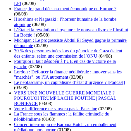
LFI
(06/08)
France, le grand déclassement économique en Europe ?
(06/08)
Hiroshima et Nagasaki : l’horreur humaine de la bombe
atomique
(06/08)
L’État et la révolution citoyenne : le nouveau livre de l’Institut
La Boétie !
(05/08)
Michigan : Le progressiste Abdul El-Sayed gagne la primaire
démocrate
(05/08)
30 % des personnes tuées lors du génocide de Gaza étaient
des enfants, selon une commission de l’ONU
(04/08)
Pourquoi il faut désobéir à l’UE en cas de victoire de la
gauche
(03/08)
Lordon : Défoncer la finance néolibérale : innover sans les
"marchés", ou l’IA autrement
(03/08)
Le néofascisme, un capitalisme d’État d’urgence ? [Podcast]
(03/08)
VERS UNE NOUVELLE GUERRE MONDIALE ?
POURQUOI TRUMP LACHE POUTINE | PASCAL
BONIFACE
(03/08)
Votre indifférence ne sauvera pas la Palestine
(02/08)
La France sous les flammes : la faillite criminelle du
néolibéralisme
(01/08)
Concert interrompu de Barbara Butch : un emballement
médiatique hors norme
(01/08)