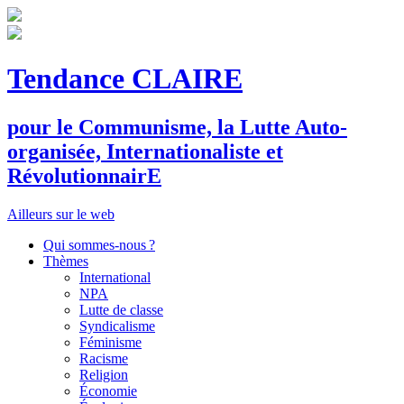
Tendance CLAIRE
pour le
C
ommunisme, la
L
utte
A
uto-
organisée,
I
nternationaliste et
R
évolutionnair
E
Ailleurs sur le web
Qui sommes-nous ?
Thèmes
International
NPA
Lutte de classe
Syndicalisme
Féminisme
Racisme
Religion
Économie