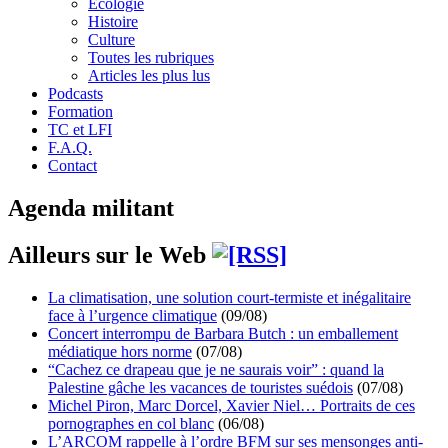
Écologie
Histoire
Culture
Toutes les rubriques
Articles les plus lus
Podcasts
Formation
TC et LFI
F.A.Q.
Contact
Agenda militant
Ailleurs sur le Web
La climatisation, une solution court-termiste et inégalitaire
face à l’urgence climatique
(09/08)
Concert interrompu de Barbara Butch : un emballement
médiatique hors norme
(07/08)
“Cachez ce drapeau que je ne saurais voir” : quand la
Palestine gâche les vacances de touristes suédois
(07/08)
Michel Piron, Marc Dorcel, Xavier Niel… Portraits de ces
pornographes en col blanc
(06/08)
L’ARCOM rappelle à l’ordre BFM sur ses mensonges anti-