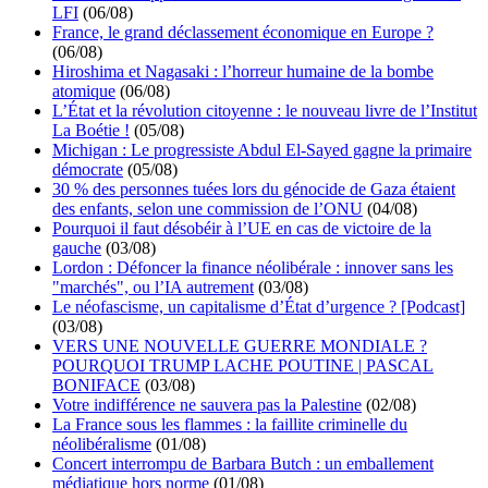
LFI
(06/08)
France, le grand déclassement économique en Europe ?
(06/08)
Hiroshima et Nagasaki : l’horreur humaine de la bombe
atomique
(06/08)
L’État et la révolution citoyenne : le nouveau livre de l’Institut
La Boétie !
(05/08)
Michigan : Le progressiste Abdul El-Sayed gagne la primaire
démocrate
(05/08)
30 % des personnes tuées lors du génocide de Gaza étaient
des enfants, selon une commission de l’ONU
(04/08)
Pourquoi il faut désobéir à l’UE en cas de victoire de la
gauche
(03/08)
Lordon : Défoncer la finance néolibérale : innover sans les
"marchés", ou l’IA autrement
(03/08)
Le néofascisme, un capitalisme d’État d’urgence ? [Podcast]
(03/08)
VERS UNE NOUVELLE GUERRE MONDIALE ?
POURQUOI TRUMP LACHE POUTINE | PASCAL
BONIFACE
(03/08)
Votre indifférence ne sauvera pas la Palestine
(02/08)
La France sous les flammes : la faillite criminelle du
néolibéralisme
(01/08)
Concert interrompu de Barbara Butch : un emballement
médiatique hors norme
(01/08)