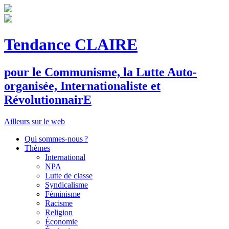
Tendance CLAIRE
pour le
C
ommunisme, la
L
utte
A
uto-
organisée,
I
nternationaliste et
R
évolutionnair
E
Ailleurs sur le web
Qui sommes-nous ?
Thèmes
International
NPA
Lutte de classe
Syndicalisme
Féminisme
Racisme
Religion
Économie