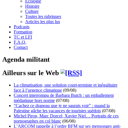
Écologie
Histoire
Culture
Toutes les rubriques
Articles les plus lus
Podcasts
Formation
TC et LFI
F.A.Q.
Contact
Agenda militant
Ailleurs sur le Web
La climatisation, une solution court-termiste et inégalitaire
face à l’urgence climatique
(09/08)
Concert interrompu de Barbara Butch : un emballement
médiatique hors norme
(07/08)
“Cachez ce drapeau que je ne saurais voir” : quand la
Palestine gâche les vacances de touristes suédois
(07/08)
Michel Piron, Marc Dorcel, Xavier Niel… Portraits de ces
pornographes en col blanc
(06/08)
L’ARCOM rappelle à l’ordre BFM sur ses mensonges anti-