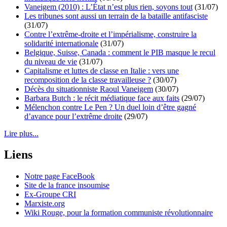
Vaneigem (2010) : L’État n’est plus rien, soyons tout
(31/07)
Les tribunes sont aussi un terrain de la bataille antifasciste
(31/07)
Contre l’extrême-droite et l’impérialisme, construire la
solidarité internationale
(31/07)
Belgique, Suisse, Canada : comment le PIB masque le recul
du niveau de vie
(31/07)
Capitalisme et luttes de classe en Italie : vers une
recomposition de la classe travailleuse ?
(30/07)
Décès du situationniste Raoul Vaneigem
(30/07)
Barbara Butch : le récit médiatique face aux faits
(29/07)
Mélenchon contre Le Pen ? Un duel loin d’être gagné
d’avance pour l’extrême droite
(29/07)
Lire plus...
Liens
Notre page FaceBook
Site de la france insoumise
Ex-Groupe CRI
Marxiste.org
Wiki Rouge, pour la formation communiste révolutionnaire