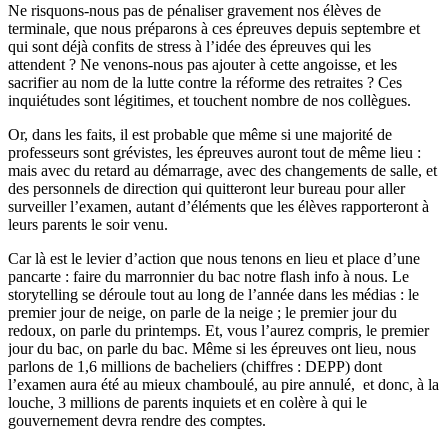
Ne risquons-nous pas de pénaliser gravement nos élèves de
terminale, que nous préparons à ces épreuves depuis septembre et
qui sont déjà confits de stress à l’idée des épreuves qui les
attendent ? Ne venons-nous pas ajouter à cette angoisse, et les
sacrifier au nom de la lutte contre la réforme des retraites ? Ces
inquiétudes sont légitimes, et touchent nombre de nos collègues.
Or, dans les faits, il est probable que même si une majorité de
professeurs sont grévistes, les épreuves auront tout de même lieu :
mais avec du retard au démarrage, avec des changements de salle, et
des personnels de direction qui quitteront leur bureau pour aller
surveiller l’examen, autant d’éléments que les élèves rapporteront à
leurs parents le soir venu.
Car là est le levier d’action que nous tenons en lieu et place d’une
pancarte : faire du marronnier du bac notre flash info à nous. Le
storytelling se déroule tout au long de l’année dans les médias : le
premier jour de neige, on parle de la neige ; le premier jour du
redoux, on parle du printemps. Et, vous l’aurez compris, le premier
jour du bac, on parle du bac. Même si les épreuves ont lieu, nous
parlons de 1,6 millions de bacheliers (chiffres : DEPP) dont
l’examen aura été au mieux chamboulé, au pire annulé, et donc, à la
louche, 3 millions de parents inquiets et en colère à qui le
gouvernement devra rendre des comptes.