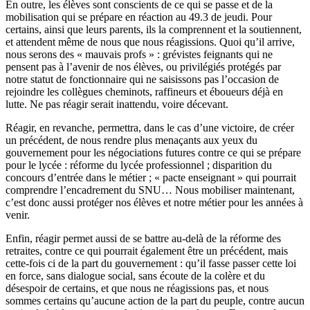
En outre, les élèves sont conscients de ce qui se passe et de la
mobilisation qui se prépare en réaction au 49.3 de jeudi. Pour
certains, ainsi que leurs parents, ils la comprennent et la soutiennent,
et attendent même de nous que nous réagissions. Quoi qu’il arrive,
nous serons des « mauvais profs » : grévistes feignants qui ne
pensent pas à l’avenir de nos élèves, ou privilégiés protégés par
notre statut de fonctionnaire qui ne saisissons pas l’occasion de
rejoindre les collègues cheminots, raffineurs et éboueurs déjà en
lutte. Ne pas réagir serait inattendu, voire décevant.
Réagir, en revanche, permettra, dans le cas d’une victoire, de créer
un précédent, de nous rendre plus menaçants aux yeux du
gouvernement pour les négociations futures contre ce qui se prépare
pour le lycée : réforme du lycée professionnel ; disparition du
concours d’entrée dans le métier ; « pacte enseignant » qui pourrait
comprendre l’encadrement du SNU… Nous mobiliser maintenant,
c’est donc aussi protéger nos élèves et notre métier pour les années à
venir.
Enfin, réagir permet aussi de se battre au-delà de la réforme des
retraites, contre ce qui pourrait également être un précédent, mais
cette-fois ci de la part du gouvernement : qu’il fasse passer cette loi
en force, sans dialogue social, sans écoute de la colère et du
désespoir de certains, et que nous ne réagissions pas, et nous
sommes certains qu’aucune action de la part du peuple, contre aucun