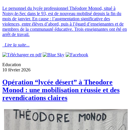
Le personnel du lycée professionnel Théodore Monod, situé à
Noisy-le-Sec dans le 93, est de nouveau mobilisé depuis la fin du
mois de janvier. En cause : l’augmentation significative des
violences, entre élèves d’abord, puis à l’égard d’enseignantes et de
membres de la communauté éducative. Trois enseignantes ont été en
arrêt de travail.
Lire la suite...
Education
10 février 2026
Opération “lycée désert” à Theodore
Monod : une mobilisation réussie et des
revendications claires