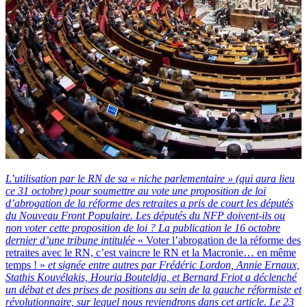
L’utilisation par le RN de sa « niche parlementaire » (qui aura lieu
ce 31 octobre) pour soumettre au vote une proposition de loi
d’abrogation de la réforme des retraites a pris de court les députés
du Nouveau Front Populaire. Les députés du NFP doivent-ils ou
non voter cette proposition de loi ? La publication le 16 octobre
dernier d’une tribune intitulée
« Voter l’abrogation de la réforme des
retraites avec le RN, c’est vaincre le RN et la Macronie… en même
temps ! »
et signée entre autres par Frédéric Lordon, Annie Ernaux,
Stathis Kouvélakis, Houria Bouteldja, et Bernard Friot a déclenché
un débat et des prises de positions au sein de la gauche réformiste et
révolutionnaire, sur lequel nous reviendrons dans cet article. Le 23