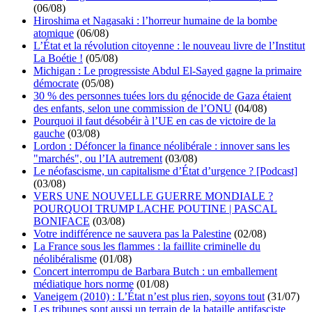
(06/08)
Hiroshima et Nagasaki : l’horreur humaine de la bombe
atomique
(06/08)
L’État et la révolution citoyenne : le nouveau livre de l’Institut
La Boétie !
(05/08)
Michigan : Le progressiste Abdul El-Sayed gagne la primaire
démocrate
(05/08)
30 % des personnes tuées lors du génocide de Gaza étaient
des enfants, selon une commission de l’ONU
(04/08)
Pourquoi il faut désobéir à l’UE en cas de victoire de la
gauche
(03/08)
Lordon : Défoncer la finance néolibérale : innover sans les
"marchés", ou l’IA autrement
(03/08)
Le néofascisme, un capitalisme d’État d’urgence ? [Podcast]
(03/08)
VERS UNE NOUVELLE GUERRE MONDIALE ?
POURQUOI TRUMP LACHE POUTINE | PASCAL
BONIFACE
(03/08)
Votre indifférence ne sauvera pas la Palestine
(02/08)
La France sous les flammes : la faillite criminelle du
néolibéralisme
(01/08)
Concert interrompu de Barbara Butch : un emballement
médiatique hors norme
(01/08)
Vaneigem (2010) : L’État n’est plus rien, soyons tout
(31/07)
Les tribunes sont aussi un terrain de la bataille antifasciste