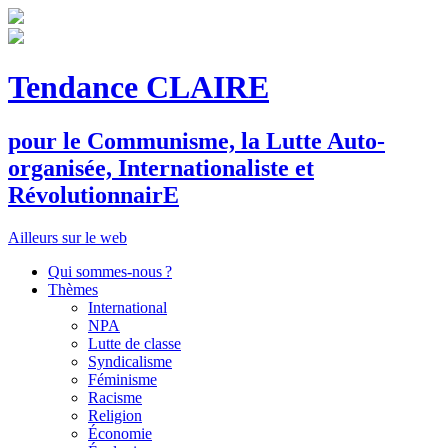
Tendance CLAIRE
pour le
C
ommunisme, la
L
utte
A
uto-
organisée,
I
nternationaliste et
R
évolutionnair
E
Ailleurs sur le web
Qui sommes-nous ?
Thèmes
International
NPA
Lutte de classe
Syndicalisme
Féminisme
Racisme
Religion
Économie