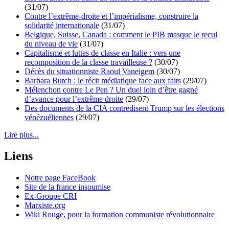
(31/07)
Contre l’extrême-droite et l’impérialisme, construire la
solidarité internationale
(31/07)
Belgique, Suisse, Canada : comment le PIB masque le recul
du niveau de vie
(31/07)
Capitalisme et luttes de classe en Italie : vers une
recomposition de la classe travailleuse ?
(30/07)
Décès du situationniste Raoul Vaneigem
(30/07)
Barbara Butch : le récit médiatique face aux faits
(29/07)
Mélenchon contre Le Pen ? Un duel loin d’être gagné
d’avance pour l’extrême droite
(29/07)
Des documents de la CIA contredisent Trump sur les élections
vénézuéliennes
(29/07)
Lire plus...
Liens
Notre page FaceBook
Site de la france insoumise
Ex-Groupe CRI
Marxiste.org
Wiki Rouge, pour la formation communiste révolutionnaire