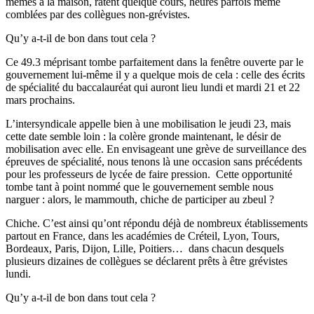
mêmes à la maison, ratent quelque cours, heures parfois même
comblées par des collègues non-grévistes.
Qu’y a-t-il de bon dans tout cela ?
Ce 49.3 méprisant tombe parfaitement dans la fenêtre ouverte par le
gouvernement lui-même il y a quelque mois de cela : celle des écrits
de spécialité du baccalauréat qui auront lieu lundi et mardi 21 et 22
mars prochains.
L’intersyndicale appelle bien à une mobilisation le jeudi 23, mais
cette date semble loin : la colère gronde maintenant, le désir de
mobilisation avec elle. En envisageant une grève de surveillance des
épreuves de spécialité, nous tenons là une occasion sans précédents
pour les professeurs de lycée de faire pression. Cette opportunité
tombe tant à point nommé que le gouvernement semble nous
narguer : alors, le mammouth, chiche de participer au zbeul ?
Chiche. C’est ainsi qu’ont répondu déjà de nombreux établissements
partout en France, dans les académies de Créteil, Lyon, Tours,
Bordeaux, Paris, Dijon, Lille, Poitiers… dans chacun desquels
plusieurs dizaines de collègues se déclarent prêts à être grévistes
lundi.
Qu’y a-t-il de bon dans tout cela ?