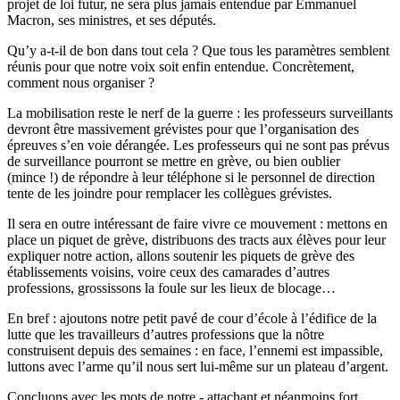
projet de loi futur, ne sera plus jamais entendue par Emmanuel
Macron, ses ministres, et ses députés.
Qu’y a-t-il de bon dans tout cela ? Que tous les paramètres semblent
réunis pour que notre voix soit enfin entendue. Concrètement,
comment nous organiser ?
La mobilisation reste le nerf de la guerre : les professeurs surveillants
devront être massivement grévistes pour que l’organisation des
épreuves s’en voie dérangée. Les professeurs qui ne sont pas prévus
de surveillance pourront se mettre en grève, ou bien oublier
(mince !) de répondre à leur téléphone si le personnel de direction
tente de les joindre pour remplacer les collègues grévistes.
Il sera en outre intéressant de faire vivre ce mouvement : mettons en
place un piquet de grève, distribuons des tracts aux élèves pour leur
expliquer notre action, allons soutenir les piquets de grève des
établissements voisins, voire ceux des camarades d’autres
professions, grossissons la foule sur les lieux de blocage…
En bref : ajoutons notre petit pavé de cour d’école à l’édifice de la
lutte que les travailleurs d’autres professions que la nôtre
construisent depuis des semaines : en face, l’ennemi est impassible,
luttons avec l’arme qu’il nous sert lui-même sur un plateau d’argent.
Concluons avec les mots de notre - attachant et néanmoins fort