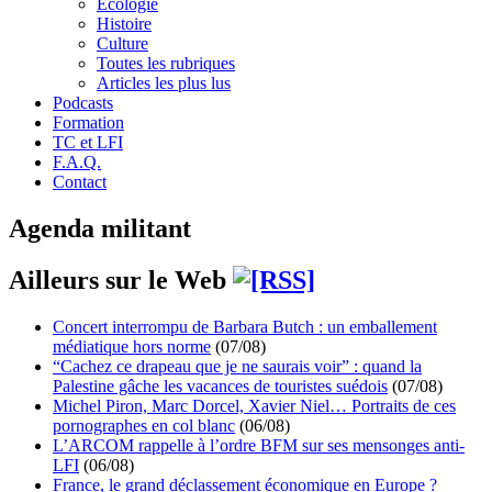
Écologie
Histoire
Culture
Toutes les rubriques
Articles les plus lus
Podcasts
Formation
TC et LFI
F.A.Q.
Contact
Agenda militant
Ailleurs sur le Web
Concert interrompu de Barbara Butch : un emballement
médiatique hors norme
(07/08)
“Cachez ce drapeau que je ne saurais voir” : quand la
Palestine gâche les vacances de touristes suédois
(07/08)
Michel Piron, Marc Dorcel, Xavier Niel… Portraits de ces
pornographes en col blanc
(06/08)
L’ARCOM rappelle à l’ordre BFM sur ses mensonges anti-
LFI
(06/08)
France, le grand déclassement économique en Europe ?