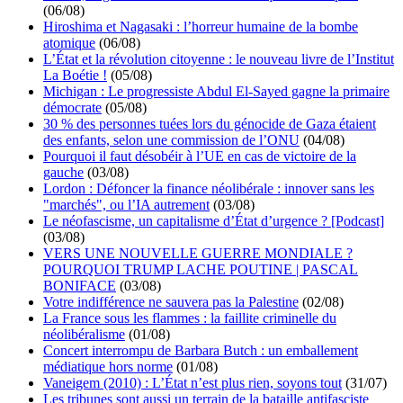
(06/08)
Hiroshima et Nagasaki : l’horreur humaine de la bombe
atomique
(06/08)
L’État et la révolution citoyenne : le nouveau livre de l’Institut
La Boétie !
(05/08)
Michigan : Le progressiste Abdul El-Sayed gagne la primaire
démocrate
(05/08)
30 % des personnes tuées lors du génocide de Gaza étaient
des enfants, selon une commission de l’ONU
(04/08)
Pourquoi il faut désobéir à l’UE en cas de victoire de la
gauche
(03/08)
Lordon : Défoncer la finance néolibérale : innover sans les
"marchés", ou l’IA autrement
(03/08)
Le néofascisme, un capitalisme d’État d’urgence ? [Podcast]
(03/08)
VERS UNE NOUVELLE GUERRE MONDIALE ?
POURQUOI TRUMP LACHE POUTINE | PASCAL
BONIFACE
(03/08)
Votre indifférence ne sauvera pas la Palestine
(02/08)
La France sous les flammes : la faillite criminelle du
néolibéralisme
(01/08)
Concert interrompu de Barbara Butch : un emballement
médiatique hors norme
(01/08)
Vaneigem (2010) : L’État n’est plus rien, soyons tout
(31/07)
Les tribunes sont aussi un terrain de la bataille antifasciste