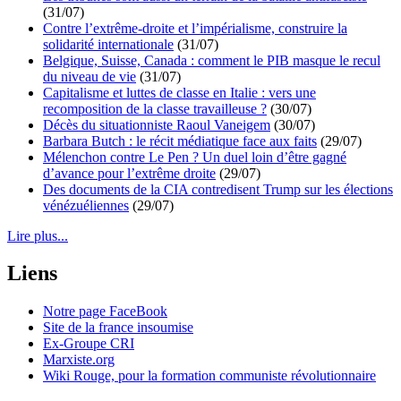
(31/07)
Contre l’extrême-droite et l’impérialisme, construire la
solidarité internationale
(31/07)
Belgique, Suisse, Canada : comment le PIB masque le recul
du niveau de vie
(31/07)
Capitalisme et luttes de classe en Italie : vers une
recomposition de la classe travailleuse ?
(30/07)
Décès du situationniste Raoul Vaneigem
(30/07)
Barbara Butch : le récit médiatique face aux faits
(29/07)
Mélenchon contre Le Pen ? Un duel loin d’être gagné
d’avance pour l’extrême droite
(29/07)
Des documents de la CIA contredisent Trump sur les élections
vénézuéliennes
(29/07)
Lire plus...
Liens
Notre page FaceBook
Site de la france insoumise
Ex-Groupe CRI
Marxiste.org
Wiki Rouge, pour la formation communiste révolutionnaire