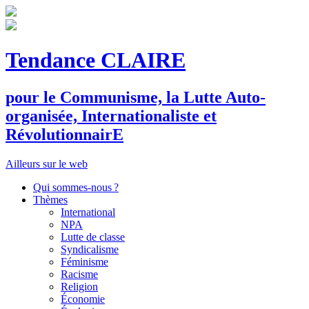
Tendance CLAIRE
pour le
C
ommunisme, la
L
utte
A
uto-
organisée,
I
nternationaliste et
R
évolutionnair
E
Ailleurs sur le web
Qui sommes-nous ?
Thèmes
International
NPA
Lutte de classe
Syndicalisme
Féminisme
Racisme
Religion
Économie