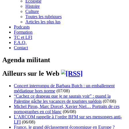
Écologie
Histoire
Culture
Toutes les rubriques
Articles les plus lus
Podcasts
Formation
TC et LFI
F.A.Q.
Contact
Agenda militant
Ailleurs sur le Web
Concert interrompu de Barbara Butch : un emballement
médiatique hors norme
(07/08)
“Cachez ce drapeau que je ne saurais voir” : quand la
Palestine gâche les vacances de touristes suédois
(07/08)
Michel Piron, Marc Dorcel, Xavier Niel… Portraits de ces
pornographes en col blanc
(06/08)
L’ARCOM rappelle à l’ordre BFM sur ses mensonges anti-
LFI
(06/08)
France, le grand déclassement économique en Europe ?