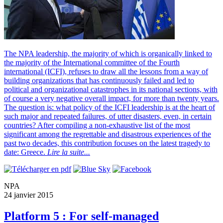
The NPA leadership, the majority of which is organically linked to
the majority of the International committee of the Fourth
international (ICFI), refuses to draw all the lessons from a way of
building organizations that has continuously failed and led to
political and organizational catastrophes in its national sections, with
of course a very negative overall impact, for more than twenty years.
The question is: what policy of the ICFI leadership is at the heart of
such major and repeated failures, of utter disasters, even, in certain
countries? After compiling a non-exhaustive list of the most
significant among the regrettable and disastrous experiences of the
past two decades, this contribution focuses on the latest tragedy to
date: Greece.
Lire la suite...
NPA
24 janvier 2015
Platform 5 : For self-managed