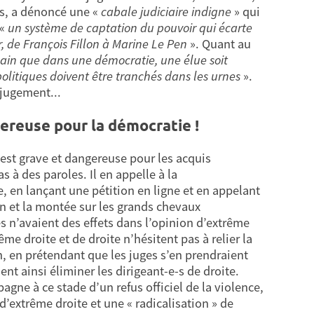
ves, a dénoncé une «
cabale judiciaire indigne
» qui
 «
un système de captation du pouvoir qui écarte
 de François Fillon à Marine Le Pen
». Quant au
 sain que dans une démocratie, une élue soit
 politiques doivent être tranchés dans les urnes
».
 jugement...
ereuse pour la démocratie !
ui est grave et dangereuse pour les acquis
 à des paroles. Il en appelle à la
e, en lançant une pétition en ligne et en appelant
on et la montée sur les grands chevaux
es n’avaient des effets dans l’opinion d’extrême
ême droite et de droite n’hésitent pas à relier la
, en prétendant que les juges s’en prendraient
nt ainsi éliminer les dirigeant-e-s de droite.
gne à ce stade d’un refus officiel de la violence,
d’extrême droite et une « radicalisation » de