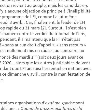
lection revient au peuple, mais les candidat-e-s
’y a aucune objection de principe à l’inéligibilité
s le programme de LFI, comme l’a lui-même
di 3 avril... Car, finalement, le leader de LFI
rop rapide du 31 mars [2]. Surtout, il s’est bien
chaînée contre le verdict du tribunal de Paris,
endant, il a maintenu que la FI n’était pas
té « sans aucun droit d’appel », « sans recours »
’est nullement mis en cause ; au contraire, au
er
annoncé dès mardi 1
(soit deux jours avant ce
 2026 – alors que les autres justiciables doivent
dant que LFI ait saisi l’essentiel en initiant avec
s ce dimanche 6 avril, contre la manifestation de
ue.
 certaines organisations d’extrême gauche sont
déclare : «
Quand de grosses pointures de la