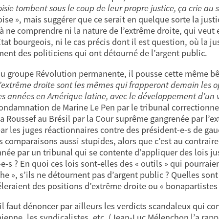
isie tombent sous le coup de leur propre justice, ça crie au
ise », mais suggérer que ce serait en quelque sorte la just
 à ne comprendre ni la nature de l’extrême droite, qui veut 
État bourgeois, ni le cas précis dont il est question, où la 
ent des politiciens qui ont détourné de l’argent public.
u groupe Révolution permanente, il pousse cette même bêti
l’extrême droite sont les mêmes qui frapperont demain les 
es années en Amérique latine, avec le développement d’un v
 condamnation de Marine Le Pen par le tribunal correctionne
a Roussef au Brésil par la Cour suprême gangrenée par l’ex
par les juges réactionnaires contre des président-e-s de g
es comparaisons aussi stupides, alors que c’est au contraire
ée par un tribunal qui se contente d’appliquer des lois ju
-e-s ? En quoi ces lois sont-elles des « outils » qui pourra
he », s’ils ne détournent pas d’argent public ? Quelles son
éleraient des positions d’extrême droite ou « bonapartistes 
 il faut dénoncer par ailleurs les verdicts scandaleux qui c
nienne, les syndicalistes, etc. (Jean-Luc Mélenchon l’a rapp