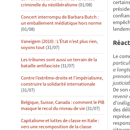
certain
criminelle du néolibéralisme
(01/08)
préside
confian
Concert interrompu de Barbara Butch :
empêche
un emballement médiatique hors norme
lendema
(01/08)
Vaneigem (2010) : L’État n’est plus rien,
Réact
soyons tout
(31/07)
Le comm
Les tribunes sont aussi un terrain de la
particu
bataille antifasciste
(31/07)
a longt
prenons
Contre l’extrême-droite et l’impérialisme,
justicia
construire la solidarité internationale
De son 
(31/07)
revenir
Belgique, Suisse, Canada : comment le PIB
d’inélig
masque le recul du niveau de vie
(31/07)
des dél
représe
Capitalisme et luttes de classe en Italie :
respons
vers une recomposition de la classe
citoyen