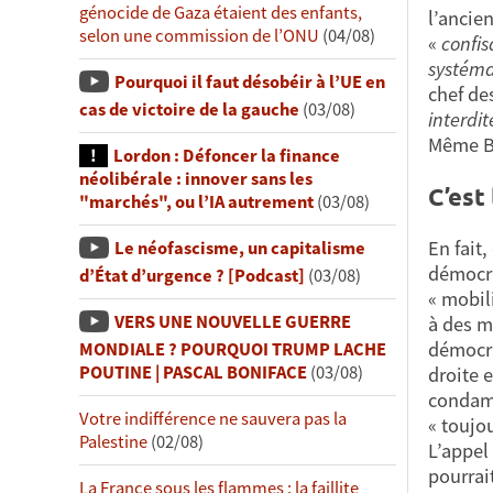
génocide de Gaza étaient des enfants,
l’ancie
selon une commission de l’ONU
(04/08)
«
confis
systéma
Pourquoi il faut désobéir à l’UE en
chef de
cas de victoire de la gauche
(03/08)
interdit
Même Ba
Lordon : Défoncer la finance
néolibérale : innover sans les
C’est
"marchés", ou l’IA autrement
(03/08)
En fait,
Le néofascisme, un capitalisme
démocra
d’État d’urgence ? [Podcast]
(03/08)
« mobil
VERS UNE NOUVELLE GUERRE
à des m
démocra
MONDIALE ? POURQUOI TRUMP LACHE
POUTINE | PASCAL BONIFACE
(03/08)
droite e
condamn
Votre indifférence ne sauvera pas la
« toujo
Palestine
(02/08)
L’appel
pourrai
La France sous les flammes : la faillite