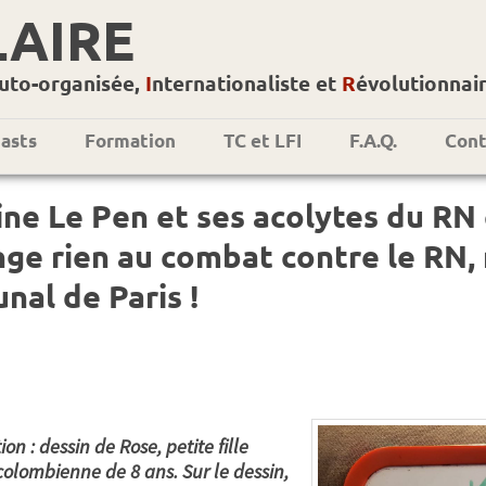
LAIRE
uto-organisée,
I
nternationaliste et
R
évolutionnai
asts
Formation
TC et LFI
F.A.Q.
Cont
ne Le Pen et ses acolytes du RN 
ge rien au combat contre le RN,
unal de Paris !
tion : dessin de Rose, petite fille
colombienne de 8 ans. Sur le dessin,