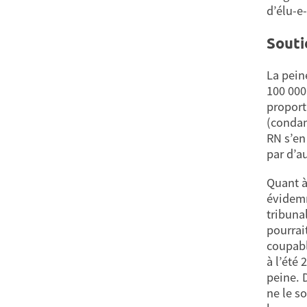
d’élu-e
Souti
La pein
100 000
proport
(condam
RN s’en
par d’au
Quant à
évidemm
tribuna
pourrai
coupable
à l’été 
peine. 
ne le s