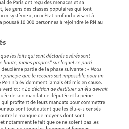
nal de Paris ont reçu des menaces et sa
, les gens des classes populaires qui font
un « système », un « État profond » visant à
i a poussé 10 000 personnes à rejoindre le RN au
.
és
que les faits qui sont déclarés avérés sont
e haute, mains propres" sur lequel ce parti
a deuxième partie de la phase suivante : «
Nous
r principe que le recours soit impossible pour un
 Le Pen n’a évidemment jamais été mis en cause.
 verdict : «
La décision de destituer un élu devrait
ituée de son mandat de députée et la peine
ceux qui profitent de leurs mandats pour commettre
bunaux sont tout autant que les élu-e-s censés
er, outre le manque de moyens dont sont
t notamment le fait que ce ne soient pas les
e voit pas pourquoi les hommes et femmes