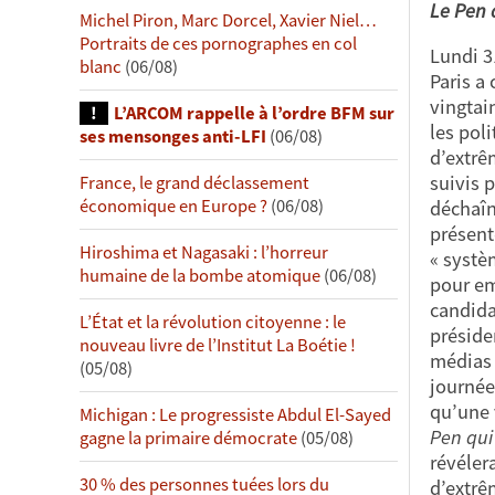
Le Pen d
Michel Piron, Marc Dorcel, Xavier Niel…
Portraits de ces pornographes en col
Lundi 3
blanc
(06/08)
Paris a
vingtai
L’ARCOM rappelle à l’ordre BFM sur
les poli
ses mensonges anti-LFI
(06/08)
d’extrê
suivis p
France, le grand déclassement
économique en Europe ?
(06/08)
déchaîn
présent
Hiroshima et Nagasaki : l’horreur
« systèm
humaine de la bombe atomique
(06/08)
pour em
candida
L’État et la révolution citoyenne : le
présiden
nouveau livre de l’Institut La Boétie !
médias 
(05/08)
journée
qu’une v
Michigan : Le progressiste Abdul El-Sayed
Pen qui
gagne la primaire démocrate
(05/08)
révéler
30 % des personnes tuées lors du
d’extrê