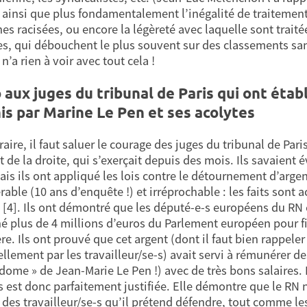
), ainsi que plus fondamentalement l’inégalité de traitement
s racisées, ou encore la légèreté avec laquelle sont traitée
es, qui débouchent le plus souvent sur des classements san
n’a rien à voir avec tout cela !
 aux juges du tribunal de Paris qui ont éta
s par Marine Le Pen et ses acolytes
aire, il faut saluer le courage des juges du tribunal de Pari
et de la droite, qui s’exerçait depuis des mois. Ils savaien
ais ils ont appliqué les lois contre le détournement d’argen
rable (10 ans d’enquête !) et irréprochable : les faits sont
 [4]. Ils ont démontré que les député-e-s européens du RN 
é plus de 4 millions d’euros du Parlement européen pour fina
ère. Ils ont prouvé que cet argent (dont il faut bien rappele
llement par les travailleur/se-s) avait servi à rémunérer de
dome » de Jean-Marie Le Pen !) avec de très bons salaires
s est donc parfaitement justifiée. Elle démontre que le RN
t des travailleur/se-s qu’il prétend défendre, tout comme le