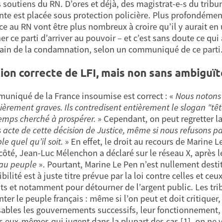
s soutiens du RN. D’ores et déjà, des magistrat-e-s du tribu
nte est placée sous protection policière. Plus profondément
ce au RN vont être plus nombreux à croire qu’il y aurait en 
r ce parti d’arriver au pouvoir – et c’est sans doute ce qu
in de la condamnation, selon un communiqué de ce parti
ion correcte de LFI, mais non sans ambiguït
uniqué de la France insoumise est correct : «
Nous notons 
lièrement graves. Ils contredisent entièrement le slogan "têt
emps cherché à prospérer.
» Cependant, on peut regretter l
 acte de cette décision de Justice, même si nous refusons pa
ble quel qu’il soit.
» En effet, le droit au recours de Marine
côté, Jean-Luc Mélenchon a déclaré sur le réseau X, après le
 au peuple
». Pourtant, Marine Le Pen n’est nullement dest
ibilité est à juste titre prévue par la loi contre celles et 
its et notamment pour détourner de l’argent public. Les tri
nter le peuple français : même si l’on peut et doit critiqu
ables les gouvernements successifs, leur fonctionnement, e
s eux-mêmes qui jugent dans la plupart des cas [1], on n