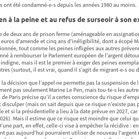
-s ont été condamné-e-s depuis les années 1980 au moins.
en à la peine et au refus de surseoir à son e
e de deux ans de prison ferme (aménageable en assignation 
 euros d’amende et cinq ans d’inéligibilité, dont a écopé Ma
ionnée, tout comme les peines infligées aux autres prévenu
né à rembourser le Parlement européen de l’argent détourn
 indigne, mais il est le premier à exiger des peines exempla
tres (surtout, il est vrai, quand il s’agit de migrant-e-s ou
 la décision que l’appel ne permette pas la suspension de la
ent pas seulement Marine Le Pen, mais tou-te-s les autres c
l de Paris précise qu’il a certes conscience du risque d’emp
t disculper (mais on sait depuis que ce risque n’existe pas 
 et si la présidentielle a lieu à la date prévue en 2027, car
2026). Mais il estime que ce risque est moindre que celui qu
D’une part, en effet, celle-ci vise à empêcher la récidive :
ont pas aujourd’hui pourraient utiliser de nouveau l’argent 