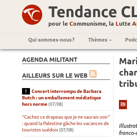
Tendance C
pour le
C
ommunisme, la
L
utte
A
Qui sommes-nous ?
Thèmes
Podc
AGENDA MILITANT
Mari
chan
AILLEURS SUR LE WEB
trib
Concert interrompu de Barbara
Butch : un emballement médiatique
RN
hors norme
(07/08)
“Cachez ce drapeau que je ne saurais voir”
: quand la Palestine gâche les vacances de
Illustra
touristes suédois
(07/08)
franco-