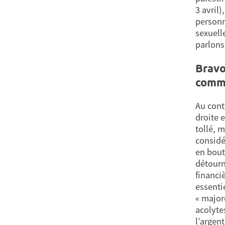
3 avril
personne
sexuell
parlons 
Bravo
commi
Au contr
droite 
tollé, m
considé
en bout
détourn
financi
essentie
« major
acolyte
l’argen