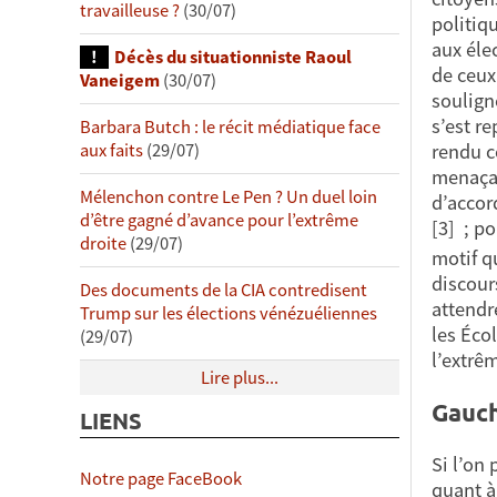
travailleuse ?
(30/07)
politiq
aux élec
Décès du situationniste Raoul
de ceux
Vaneigem
(30/07)
soulign
s’est re
Barbara Butch : le récit médiatique face
rendu c
aux faits
(29/07)
menaçan
Mélenchon contre Le Pen ? Un duel loin
d’accord
d’être gagné d’avance pour l’extrême
[3] ; p
droite
(29/07)
motif q
discour
Des documents de la CIA contredisent
attendre
Trump sur les élections vénézuéliennes
les Éco
(29/07)
l’extrê
Lire plus...
Gauch
LIENS
Si l’on
Notre page FaceBook
quant à