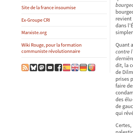
bourgeo
Site de la france insoumise
bourgeo
revient
Ex-Groupe CRI
dans l’
simplem
Marxiste.org
Quant a
Wiki Rouge, pour la formation
contre 
communiste révolutionnaire
dernièr
dit, la
de Dilm
prises 
faire d
condamn
des élu
de gauc
qui rév
Certes,
palesti