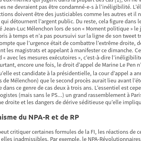
ues ne devraient pas être condamné-e-s à l’inéligibilité. L’é
tions doivent être des justiciables comme les autres et il n
 qui détournent l’argent public. Du reste, cela figure dan
é Jean-Luc Mélenchon lors de son « Moment politique » le jeu
pris à temps et n’a pas poursuivi sur la ligne de son tweet t
ompte que l’urgence était de combattre l’extrême droite, dé
t les magistrats et appelant à manifester ce dimanche. Cep
 « avec les mesures exécutoires », c’est-à-dire l’inéligibili
ourtant, encore une fois, le droit d’appel de Marine Le Pen n
u’elle est candidate à la présidentielle, la cour d’appel a 
s de Mélenchon) que le second procès aurait lieu avant l’été
 dans ce genre de cas deux à trois ans. L’essentiel est cepen
logistes (mais sans le PS...) un grand rassemblement à Pari
me droite et les dangers de dérive séditieuse qu’elle impliq
isme du NPA-R et de RP
 peut critiquer certaines formules de la FI, les réactions de
 elles inadmissibles. Par exemple, le NPA-Révolutionnaires 