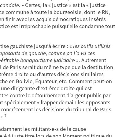
 scandale.
» Certes, la « justice » est la « justice
ice commune à toute la bourgeoisie, dont le RN,
en finir avec les acquis démocratiques insérés
justice est irréprochable puisqu’elle condamne tout
se gauchiste jusqu’à écrire : «
les outils utilisés
opposants de gauche, comme on l’a vu ces
éritable bonapartisme judiciaire
». Autrement
l de Paris serait du même type que la destitution
trême droite ou d’autres décisions similaires
auche en Bolivie, Équateur, etc. Comment peut-on
 une dirigeante d’extrême droite qui est
stes contre le détournement d’argent public par
ient spécialement « frapper demain les opposants
t concrètement les décisions du tribunal de Paris
» ?
ondamnent les militant-e-s de la cause
elé à juste titre lors de son Moment politique du