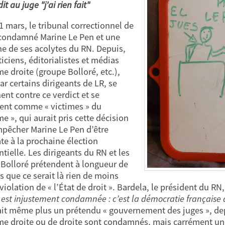
it au juge "j'ai rien fait"
1 mars, le tribunal correctionnel de
 condamné Marine Le Pen et une
ne de ses acolytes du RN. Depuis,
ticiens, éditorialistes et médias
me droite (groupe Bolloré, etc.),
ar certains dirigeants de LR, se
ent contre ce verdict et se
ent comme « victimes » du
e », qui aurait pris cette décision
pêcher Marine Le Pen d’être
te à la prochaine élection
tielle. Les dirigeants du RN et les
Bolloré prétendent à longueur de
s que ce serait là rien de moins
iolation de « l’État de droit ». Bardela, le président du RN,
 est injustement condamnée : c’est la démocratie française 
ait même plus un prétendu « gouvernement des juges », d
me droite ou de droite sont condamnés, mais carrément une «