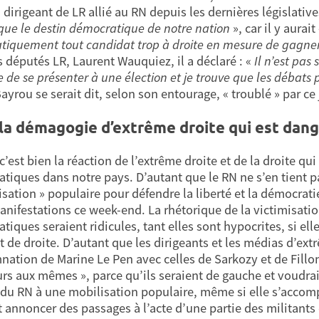
n dirigeant de LR allié au RN depuis les dernières législati
que le destin démocratique de notre nation
», car il y aurait
tiquement tout candidat trop à droite en mesure de gagner,
s députés LR, Laurent Wauquiez, il a déclaré : «
Il n’est pas
e de se présenter à une élection et je trouve que les débats
yrou se serait dit, selon son entourage, « troublé » par ce
 la démagogie d’extrême droite qui est dang
 c’est bien la réaction de l’extrême droite et de la droite q
tiques dans notre pays. D’autant que le RN ne s’en tient pas
isation » populaire pour défendre la liberté et la démocrati
anifestations ce week-end. La rhétorique de la victimisati
tiques seraient ridicules, tant elles sont hypocrites, si ell
t de droite. D’autant que les dirigeants et les médias d’extr
ation de Marine Le Pen avec celles de Sarkozy et de Fillon
urs aux mêmes », parce qu’ils seraient de gauche et voudraie
 du RN à une mobilisation populaire, même si elle s’accompa
t annoncer des passages à l’acte d’une partie des militants 