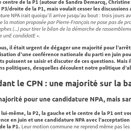
e centre de la P1 (autour de Sandra Demarcq, Christine 
P3/droite de la P1, mais voulait cesser les discussions
ture NPA irait quoiqu’il arrive jusqu’au bout : trois jours 
e la motion proposée par Pierre-François ne pose pas de pr
phes (...) pour tirer le bilan de la démarche de rassembleme
e unE candidatE ».
us, il était urgent de dégager une majorité pour l’arrê
isation d’une conférence nationale du parti en juin po
ts puissent se saisir et discuter de ces questions. Mais i
ns politiques, desquelles découlent notre politique d’al
ant le CPN : une majorité sur la b
ajorité pour une candidature NPA, mais sa
lui-même, la P2, la gauche et le centre de la P1 ont voul
nce en juin et une candidature NPA avec l’acceptation 
de la P1.
Leur motion commune ne reprend même pas les pri