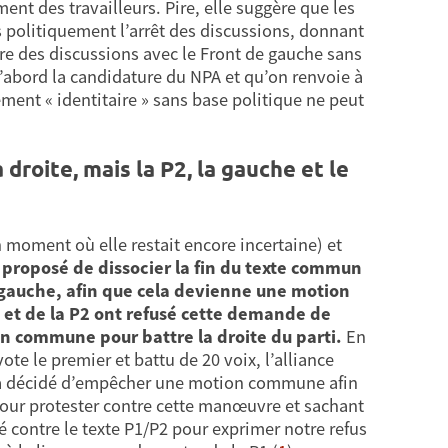
ent des travailleurs. Pire, elle suggère que les
pas politiquement l’arrêt des discussions, donnant
ure des discussions avec le Front de gauche sans
’abord la candidature du NPA et qu’on renvoie à
ment « identitaire » sans base politique ne peut
droite, mais la P2, la gauche et le
n moment où elle restait encore incertaine) et
t proposé de dissocier la fin du texte commun
e gauche, afin que cela devienne une motion
1 et de la P2 ont refusé cette demande de
n commune pour battre la droite du parti.
En
te le premier et battu de 20 voix, l’alliance
e, a décidé d’empêcher une motion commune afin
! Pour protester contre cette manœuvre et sachant
té contre le texte P1/P2 pour exprimer notre refus