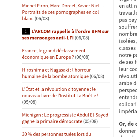
en attir
Michel Piron, Marc Dorcel, Xavier Niel…
Portraits de ces pornographes en col
travail
blanc
(06/08)
pas pay
souffre
L’ARCOM rappelle à l’ordre BFM sur
nombreu
ses mensonges anti-LFI
(06/08)
isolées
classes 
France, le grand déclassement
notre p
économique en Europe ?
(06/08)
de ses 
leur co
Hiroshima et Nagasaki : l’horreur
révolut
humaine de la bombe atomique
(06/08)
arabe d
L’État et la révolution citoyenne : le
perspec
nouveau livre de l’Institut La Boétie !
entenden
(05/08)
solidar
impéria
Michigan : Le progressiste Abdul El-Sayed
gagne la primaire démocrate
(05/08)
Or, de 
donner l
30 % des personnes tuées lors du