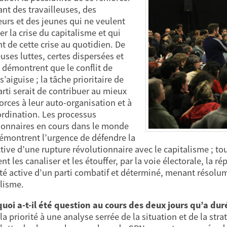
ant des travailleuses, des
leurs et des jeunes qui ne veulent
er la crise du capitalisme et qui
nt de cette crise au quotidien. De
ses luttes, certes dispersées et
, démontrent que le conflit de
s’aiguise ; la tâche prioritaire de
arti serait de contribuer au mieux
forces à leur auto-organisation et à
ordination. Les processus
ionnaires en cours dans le monde
émontrent l’urgence de défendre la
tive d’une rupture révolutionnaire avec le capitalisme ; to
t les canaliser et les étouffer, par la voie électorale, la ré
ité active d’un parti combatif et déterminé, menant résol
lisme.
quoi a-t-il été question au cours des deux jours qu’a dur
a priorité à une analyse serrée de la situation et de la stra