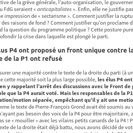
tive de la grève générale, l’auto-organisation, le gouvernem
du FdG seraient «
anticapitalistes
». Enfin, elle ne justifie 
ne impression de « sectarisme ». Comment justifier la rupt
 des raisons de fond ? Comment justifier qu’on proclame d
rd la question du programme politique ? Cette posture pure
fondir la crise dans laquelle est plongé le parti.
lus P4 ont proposé un front unique contre la 
e de la P1 ont refusé
surer une majorité contre le texte de la droite du parti (à u
e cette majorité soit la plus large possible,
les élus P4 on
en y rappelant l’arrêt des discussions avec le Front d
le que la P4 aurait voté. Mais les responsables de la P
ation/motion séparée, empêchant qu’il y ait une motio
omme le texte de Pierre-François Grond avait été soumis au vo
n’ayant pas besoin des voix de la P4 pour être majoritair
as se « mouiller » avec les vilains petits canards de la P4 
texte de la droite était déjà battu, nous avons décidé de vo