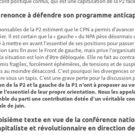
cord politique confus
,
qui est une capitulation de la P2 face
 renonce à défendre son programme anticap
ponsables de la P2 estiment que le CPN a permis d’avancer e
lier. Il est certain que la « gauche » du NPA pèse désormais 
 à mettre en avant l’essentiel de ses positions pour passer 
ion sans fin avec le Front de gauche, mais prive l’organisat
a situation est loin d’être débloquée. Elle ne fait au cont
is fragiles, forcément éphémères, de tensions et de susp
ts au moindre désaccord. C’est pourquoi les divergences on
re sous un tapis. C’est une grave perte pour la discussion 
on de la P2 et la gauche de la P1 n’ont à proposer au vo
e l’essentiel de leur propre orientation. Nous les appelo
ble du parti une contribution dotée d’un véritable con
le de juin.
oisième texte en vue de la conférence natio
apitaliste et révolutionnaire en direction de