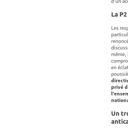
d’un ac
La P2
Les res
particu
renoncé
discuss
même, l
comprom
en écla
poussiè
directi
privé d
l’ensem
nationa
Un tr
antic