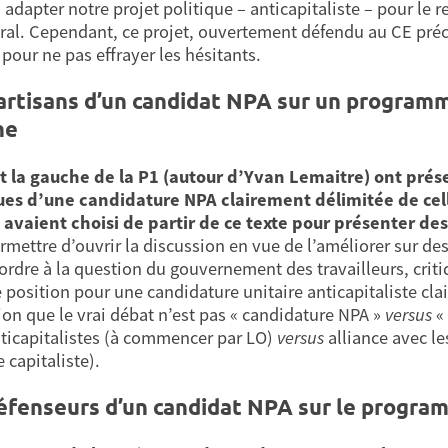
à adapter notre projet politique – anticapitaliste – pour le
éral. Cependant, ce projet, ouvertement défendu au CE précéd
pour ne pas effrayer les hésitants.
artisans d’un candidat NPA sur un programme
he
t la gauche de la P1 (autour d’Yvan Lemaitre) ont prése
ues d’une candidature NPA clairement délimitée de cel
 avaient choisi de partir de ce texte pour présenter 
rmettre d’ouvrir la discussion en vue de l’améliorer sur des 
ordre à la question du gouvernement des travailleurs, criti
e position pour une candidature unitaire anticapitaliste cl
ion que le vrai débat n’est pas « candidature NPA »
versus
« 
nticapitalistes (à commencer par LO)
versus
alliance avec le
 capitaliste).
éfenseurs d’un candidat NPA sur le progra