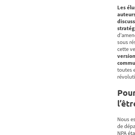
Les él
auteurs
discuss
straté
d’amend
sous ré
cette v
version
commun
toutes 
révolut
Pour
l’êtr
Nous es
de dépa
NPA étai