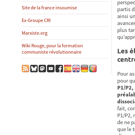
perspec
Site de la france insoumise
partis 
ainsi u
Ex-Groupe CRI
avancer
plus ta
Marxiste.org
qu’appro
Wiki Rouge, pour la formation
Les é
communiste révolutionnaire
centr
Pour as
pour qu
P1/P2, 
préalab
dissoci
fait, c
P1/P2, 
de ne p
que le 