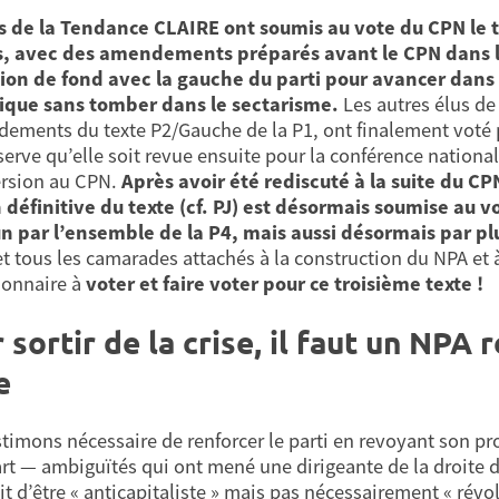
us de la Tendance CLAIRE ont soumis au vote du CPN le
, avec des amendements préparés avant le CPN dans l’es
ion de fond avec la gauche du parti pour avancer dans 
gique sans tomber dans le sectarisme.
Les autres élus de
ements du texte P2/Gauche de la P1, ont finalement voté 
serve qu’elle soit revue ensuite pour la conférence nation
ersion au CPN.
Après avoir été rediscuté à la suite du 
 définitive du texte (cf. PJ) est désormais soumise au 
 par l’ensemble de la P4, mais aussi désormais par pl
et tous les camarades attachés à la construction du NPA et à 
ionnaire à
voter et faire voter pour ce troisième texte !
 sortir de la crise, il faut un NPA 
e
timons nécessaire de renforcer le parti en revoyant son pr
rt — ambiguïtés qui ont mené une dirigeante de la droite du
t d’être « anticapitaliste » mais pas nécessairement « révolu