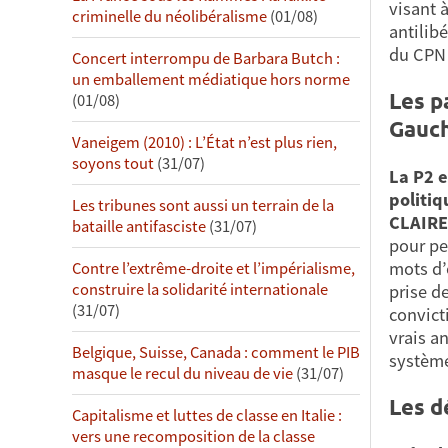
visant 
criminelle du néolibéralisme
(01/08)
antilib
du CPN 
Concert interrompu de Barbara Butch :
un emballement médiatique hors norme
Les p
(01/08)
Gauc
Vaneigem (2010) : L’État n’est plus rien,
soyons tout
(31/07)
La P2 e
politiq
Les tribunes sont aussi un terrain de la
CLAIRE
bataille antifasciste
(31/07)
pour pe
mots d’
Contre l’extrême-droite et l’impérialisme,
construire la solidarité internationale
prise d
(31/07)
convict
vrais a
Belgique, Suisse, Canada : comment le PIB
système
masque le recul du niveau de vie
(31/07)
Les d
Capitalisme et luttes de classe en Italie :
vers une recomposition de la classe