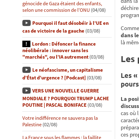
dans la
génocide de Gaza étaient des enfants,
déchire
selon une commission de l’ONU
(04/08)
progra
Pourquoi il faut désobéir à l’UE en
Comme 
cas de victoire de la gauche
(03/08)
dans le
là même 
Lordon : Défoncer la finance
néolibérale : innover sans les
Les 
"marchés", ou l’IA autrement
(03/08)
Le néofascisme, un capitalisme
Les «
d’État d’urgence ? [Podcast]
(03/08)
pours
VERS UNE NOUVELLE GUERRE
La posi
MONDIALE ? POURQUOI TRUMP LACHE
POUTINE | PASCAL BONIFACE
(03/08)
discuss
cas où 
Votre indifférence ne sauvera pas la
caracté
Palestine
(02/08)
prépara
ces pro
La France sous les flammes : la faillite