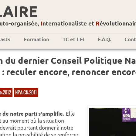
LAIRE
uto-organisée,
I
nternationaliste et
R
évolutionnai
asts
Formation
TC et LFI
F.A.Q.
Cont
n du dernier Conseil Politique N
 : reculer encore, renoncer encor
e-2012
NPA-CN-2011
e de notre parti s’amplifie.
Elle
t au moment où la situation
 devrait pourtant donner à notre
tion la possibilité de se renforcer