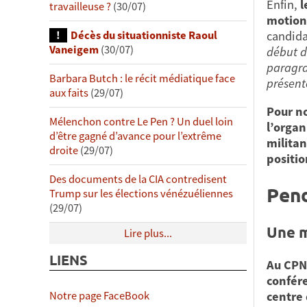
Enfin,
l
travailleuse ?
(30/07)
motion 
candida
Décès du situationniste Raoul
Vaneigem
(30/07)
début d
paragra
Barbara Butch : le récit médiatique face
présent
aux faits
(29/07)
Pour no
Mélenchon contre Le Pen ? Un duel loin
l’organ
d’être gagné d’avance pour l’extrême
militan
droite
(29/07)
positio
Des documents de la CIA contredisent
Pend
Trump sur les élections vénézuéliennes
(29/07)
Une m
Lire plus...
LIENS
Au CPN 
confére
centre 
Notre page FaceBook