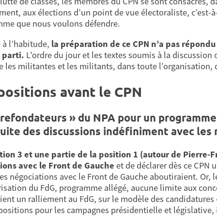
 lutte de classes, les membres du CPN se sont consacrés, d
ment, aux élections d’un point de vue électoraliste, c’est
mme que nous voulons défendre.
à l’habitude,
la préparation de ce CPN n’a pas répondu
 parti.
L’ordre du jour et les textes soumis à la discussion
les militantes et les militants, dans toute l’organisation, 
positions avant le CPN
 refondateurs » du NPA pour un programme 
uite des discussions indéfiniment avec les
tion 3 et une partie de la position 1 (autour de Pierre-
ions avec le Front de Gauche
et de déclarer dès ce CPN un
les négociations avec le Front de Gauche aboutiraient. Or, le
risation du FdG, programme allégé, aucune limite aux conc
ient un ralliement au FdG, sur le modèle des candidatures «
positions pour les campagnes présidentielle et législative, 