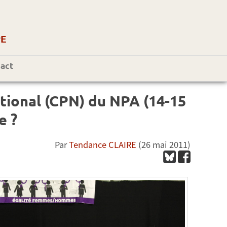
r
E
act
ational (CPN) du NPA (14-15
e ?
Par
Tendance CLAIRE
(26 mai 2011)