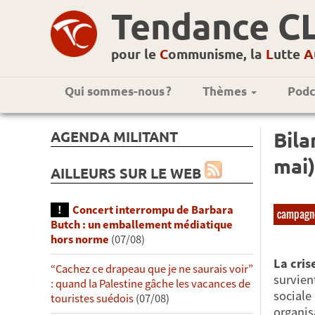
Tendance C
pour le
C
ommunisme, la
L
utte
A
Qui sommes-nous ?
Thèmes
Podc
AGENDA MILITANT
Bila
mai)
AILLEURS SUR LE WEB
Concert interrompu de Barbara
campagn
Butch : un emballement médiatique
hors norme
(07/08)
La cris
“Cachez ce drapeau que je ne saurais voir”
survien
: quand la Palestine gâche les vacances de
sociale
touristes suédois
(07/08)
organisa