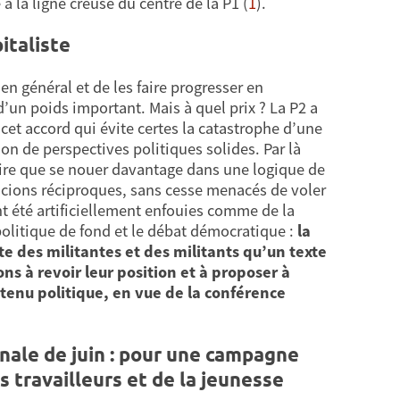
 à la ligne creuse du centre de la P1 (
1
).
italiste
n général et de les faire progresser en
d’un poids important. Mais à quel prix ? La P2 a
cet accord qui évite certes la catastrophe d’une
ion de perspectives politiques solides. Par là
raire que se nouer davantage dans une logique de
icions réciproques, sans cesse menacés de voler
t été artificiellement enfouies comme de la
politique de fond et le débat démocratique :
la
te des militantes et des militants qu’un texte
ns à revoir leur position et à proposer à
tenu politique, en vue de la conférence
nale de juin : pour une campagne
s travailleurs et de la jeunesse