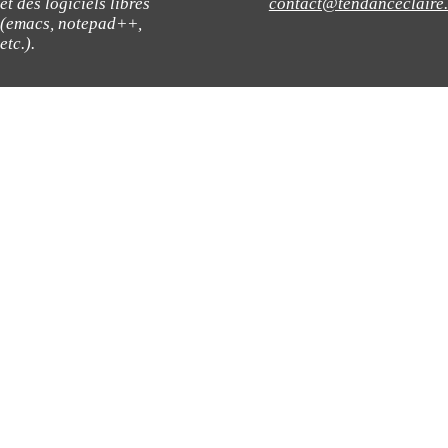
et des logiciels libres
contact@tendanceclaire
(emacs, notepad++,
etc.).