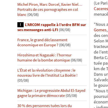
(Le Par
Michel Piron, Marc Dorcel, Xavier Niel…
Cacere
Portraits de ces pornographes en col
menacé
blanc
(06/08)
"Nous a
L’ARCOM rappelle à l’ordre BFM sur
Gomes
ses mensonges anti-LFI
(06/08)
des cen
France, le grand déclassement
Selon 
économique en Europe ?
(06/08)
tracteu
de l'ent
Hiroshima et Nagasaki : l’horreur
Berta C
humaine de la bombe atomique
(06/08)
tuée pa
km de T
L’État et la révolution citoyenne : le
Dans un
nouveau livre de l’Institut La Boétie !
Salvado
(05/08)
le gouv
"Nous t
Michigan : Le progressiste Abdul El-Sayed
gagne la primaire démocrate
(05/08)
poursui
économ
30 % des personnes tuées lors du
- indign