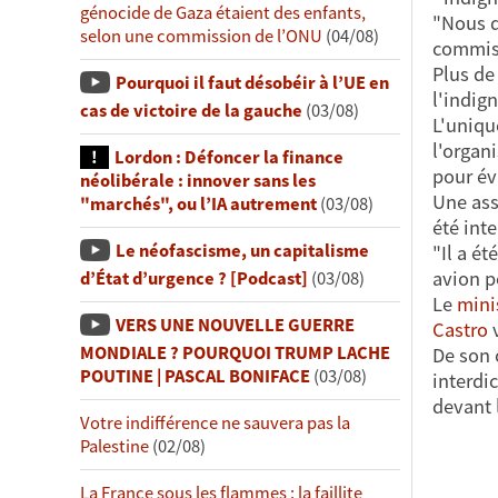
génocide de Gaza étaient des enfants,
"Nous d
selon une commission de l’ONU
(04/08)
commiss
Plus de
Pourquoi il faut désobéir à l’UE en
l'indig
cas de victoire de la gauche
(03/08)
L'uniqu
l'organi
Lordon : Défoncer la finance
pour év
néolibérale : innover sans les
Une ass
"marchés", ou l’IA autrement
(03/08)
été int
Le néofascisme, un capitalisme
"Il a ét
avion p
d’État d’urgence ? [Podcast]
(03/08)
Le
mini
VERS UNE NOUVELLE GUERRE
Castro
v
MONDIALE ? POURQUOI TRUMP LACHE
De son 
POUTINE | PASCAL BONIFACE
(03/08)
interdic
devant 
Votre indifférence ne sauvera pas la
Palestine
(02/08)
La France sous les flammes : la faillite