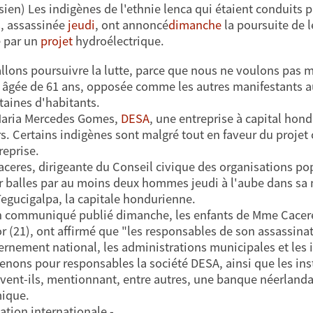
isien) Les indigènes de l'ethnie lenca qui étaient conduits
s
, assassinée
jeudi
, ont annoncé
dimanche
la poursuite de 
 par un
projet
hydroélectrique.
llons poursuivre la lutte, parce que nous ne voulons pas m
, âgée de 61 ans, opposée comme les autres manifestants a
taines d'habitants.
Maria Mercedes Gomes,
DESA
, une entreprise à capital hond
rs. Certains indigènes sont malgré tout en faveur du projet c
reprise.
aceres, dirigeante du Conseil civique des organisations po
r balles par au moins deux hommes jeudi à l'aube dans sa 
egucigalpa, la capitale hondurienne.
 communiqué publié dimanche, les enfants de Mme Caceres, 
r (21), ont affirmé que "les responsables de son assassina
ernement national, les administrations municipales et les i
enons pour responsables la société DESA, ainsi que les inst
vent-ils, mentionnant, entre autres, une banque néerlanda
ique.
ation internationale -