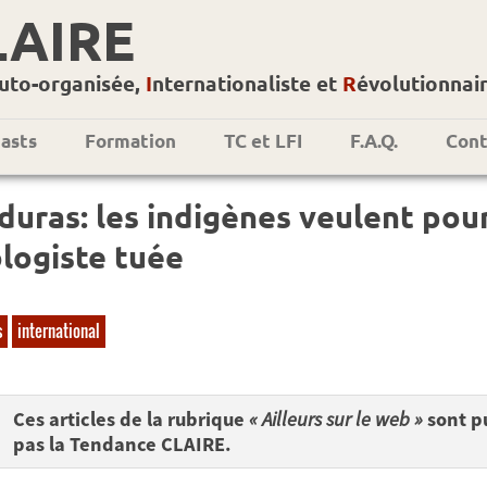
LAIRE
uto-organisée,
I
nternationaliste et
R
évolutionnai
asts
Formation
TC et LFI
F.A.Q.
Cont
uras: les indigènes veulent pour
ologiste tuée
s
international
Ces articles de la rubrique
« Ailleurs sur le web »
sont pu
pas la Tendance CLAIRE.