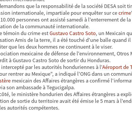
emandons que la responsabilité de la société DESA soit tiré
ion internationale, impartiale pour enquêter sur ce
crime
 10.000 personnes ont assisté samedi à l'enterrement de la 
nation de la communauté internationale.
e témoin du crime est
Gustavo Castro Soto
, un Mexicain q
sation Amis de la terre, il a été touché d'une balle quand il e
iter que les deux hommes ne continuent à le viser.
ociation mexicaine de défense de l'environnement, Otros 
erdit à Gustavo Castro Soto de sortir du Honduras.
é intercepté par les autorités honduriennes à l'
Aéroport de 
our rentrer au Mexique", a indiqué l'ONG dans un commun
stère
mexicain des Affaires étrangères a confirmé l'informat
ia son ambassade à Tegucigalpa.
côté, le ministère hondurien des Affaires étrangères a e
tion de sortie du territoire avait été émise le 5 mars à l'en
les autorités compétentes.