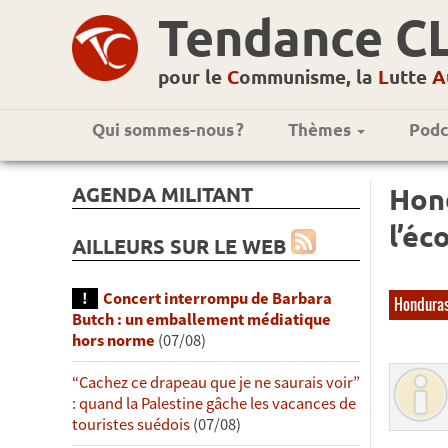
Tendance C
pour le
C
ommunisme, la
L
utte
A
Qui sommes-nous ?
Thèmes
Podc
AGENDA MILITANT
Hond
l’éc
AILLEURS SUR LE WEB
Concert interrompu de Barbara
Hondura
Butch : un emballement médiatique
hors norme
(07/08)
“Cachez ce drapeau que je ne saurais voir”
: quand la Palestine gâche les vacances de
touristes suédois
(07/08)