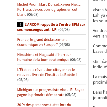
Michel Piron, Marc Dorcel, Xavier Niel…
«Israa 
Portraits de ces pornographes en col
blanc
(06/08)
Lahiya 
les sou
L’ARCOM rappelle à l’ordre BFM sur
ses mensonges anti-LFI
(06/08)
Vendred
vers Isr
France, le grand déclassement
économique en Europe ?
(06/08)
Comme a
bases d
Hiroshima et Nagasaki : l’horreur
humaine de la bombe atomique
(06/08)
«En réa
indiqu
L’État et la révolution citoyenne : le
nouveau livre de l’Institut La Boétie !
La mais
(05/08)
proximi
Michigan : Le progressiste Abdul El-Sayed
Dans l'
gagne la primaire démocrate
(05/08)
journali
30 % des personnes tuées lors du