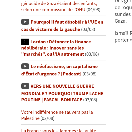
Des gro
génocide de Gaza étaient des enfants,
de roqu
selon une commission de l’ONU
(04/08)
sur des
Gaza.
Pourquoi il faut désobéir à l’UE en
cas de victoire de la gauche
(03/08)
Ismaïl 
porter «
Lordon : Défoncer la finance
néolibérale : innover sans les
"marchés", ou l’IA autrement
(03/08)
Le néofascisme, un capitalisme
d’État d’urgence ? [Podcast]
(03/08)
VERS UNE NOUVELLE GUERRE
MONDIALE ? POURQUOI TRUMP LACHE
POUTINE | PASCAL BONIFACE
(03/08)
Votre indifférence ne sauvera pas la
Palestine
(02/08)
La France sous les flammes : la faillite