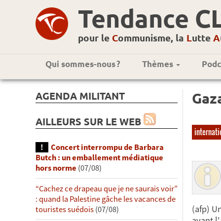
Tendance C
pour le
C
ommunisme, la
L
utte
A
Qui sommes-nous ?
Thèmes
Podc
AGENDA MILITANT
Gaza
AILLEURS SUR LE WEB
internati
Concert interrompu de Barbara
Butch : un emballement médiatique
hors norme
(07/08)
“Cachez ce drapeau que je ne saurais voir”
: quand la Palestine gâche les vacances de
(afp) U
touristes suédois
(07/08)
avant l