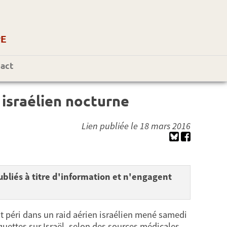
r
E
act
 israélien nocturne
Lien publiée le 18 mars 2016
bliés à titre d'information et n'engagent
ont péri dans un raid aérien israélien mené samedi
quettes sur Israël, selon des sources médicales.