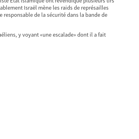
iste Etat islamique ont revendiqué plusieurs tirs
iablement Israël mène les raids de représailles
 responsable de la sécurité dans la bande de
liens, y voyant «une escalade» dont il a fait