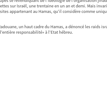
upes se revendiquant de l'idéologie de l'organisation jihad
ettes sur Israël, une trentaine en un an et demi. Mais invar
 sites appartenant au Hamas, qu'il considère comme unique
Radouane, un haut cadre du Hamas, a dénoncé les raids israé
l'entière responsabilité» à l'Etat hébreu.