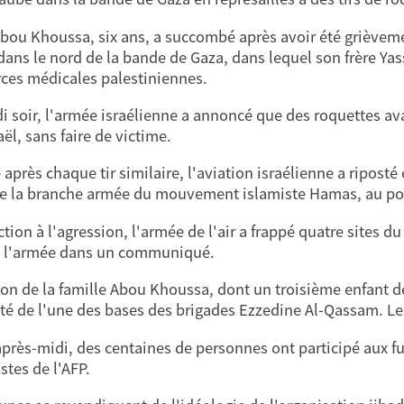
Abou Khoussa, six ans, a succombé après avoir été grièvement
dans le nord de la bande de Gaza, dans lequel son frère Yassi
rces médicales palestiniennes.
i soir, l'armée israélienne a annoncé que des roquettes ava
aël, sans faire de victime.
près chaque tir similaire, l'aviation israélienne a riposté
e la branche armée du mouvement islamiste Hamas, au po
ction à l'agression, l'armée de l'air a frappé quatre sites 
é l'armée dans un communiqué.
on de la famille Abou Khoussa, dont un troisième enfant de
té de l'une des bases des brigades Ezzedine Al-Qassam. Le
après-midi, des centaines de personnes ont participé aux fu
stes de l'AFP.