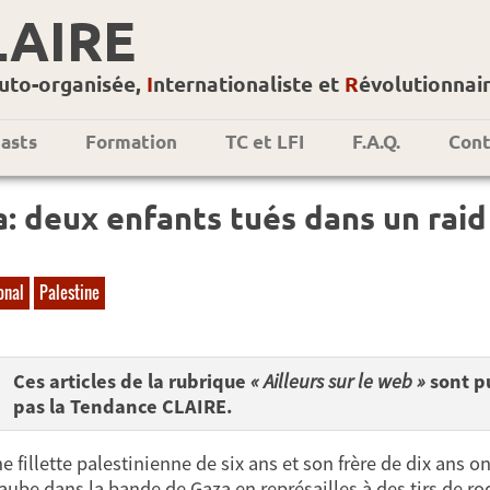
LAIRE
uto-organisée,
I
nternationaliste et
R
évolutionnai
asts
Formation
TC et LFI
F.A.Q.
Cont
: deux enfants tués dans un raid
onal
Palestine
Ces articles de la rubrique
« Ailleurs sur le web »
sont pu
pas la Tendance CLAIRE.
ne fillette palestinienne de six ans et son frère de dix ans 
'aube dans la bande de Gaza en représailles à des tirs de ro