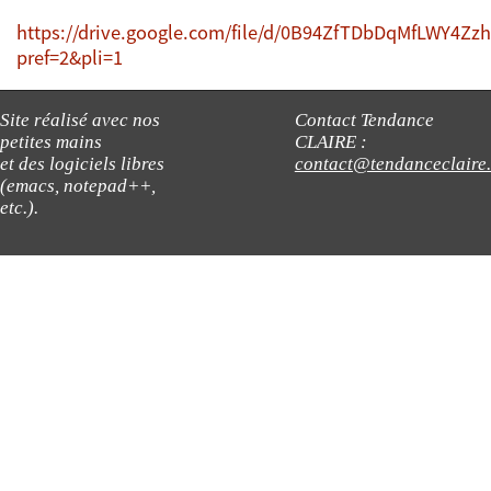
https://drive.google.com/file/d/0B94ZfTDbDqMfLWY4
pref=2&pli=1
Site réalisé avec nos
Contact Tendance
petites mains
CLAIRE :
et des logiciels libres
contact@tendanceclaire
(emacs, notepad++,
etc.).