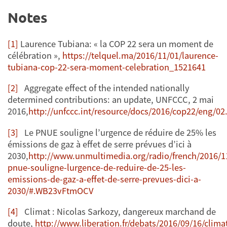
Notes
[1]
Laurence Tubiana: « la COP 22 sera un moment de
célébration »,
https://telquel.ma/2016/11/01/laurence-
tubiana-cop-22-sera-moment-celebration_1521641
[2]
Aggregate effect of the intended nationally
determined contributions: an update, UNFCCC, 2 mai
2016,
http://unfccc.int/resource/docs/2016/cop22/eng/02
[3]
Le PNUE souligne l’urgence de réduire de 25% les
émissions de gaz à effet de serre prévues d’ici à
2030,
http://www.unmultimedia.org/radio/french/2016/11
pnue-souligne-lurgence-de-reduire-de-25-les-
emissions-de-gaz-a-effet-de-serre-prevues-dici-a-
2030/#.WB23vFtmOCV
[4]
Climat : Nicolas Sarkozy, dangereux marchand de
doute,
http://www.liberation.fr/debats/2016/09/16/clima