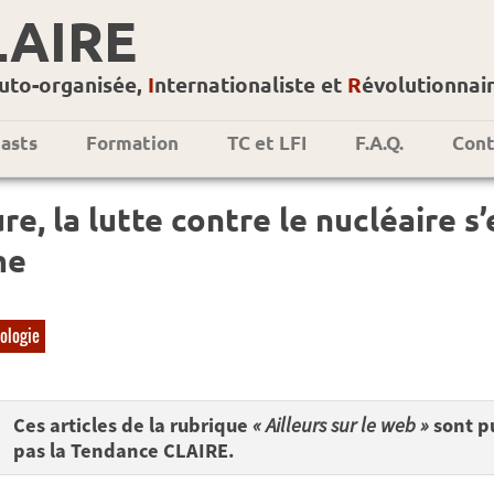
LAIRE
uto-organisée,
I
nternationaliste et
R
évolutionnai
asts
Formation
TC et LFI
F.A.Q.
Cont
re, la lutte contre le nucléaire s’
me
ologie
Ces articles de la rubrique
« Ailleurs sur le web »
sont pu
pas la Tendance CLAIRE.