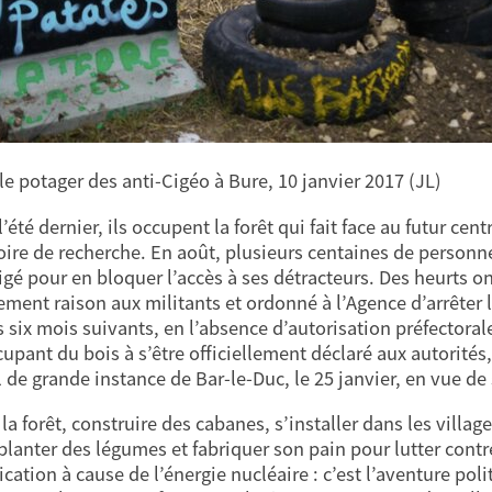
le potager des anti-Cigéo à Bure, 10 janvier 2017 (JL)
’été dernier, ils occupent la forêt qui fait face au futur c
oire de recherche. En août, plusieurs centaines de personn
igé pour en bloquer l’accès à ses détracteurs. Des heurts on
lement raison aux militants et ordonné à l’Agence d’arrêter 
s six mois suivants, en l’absence d’autorisation préfectora
cupant du bois à s’être officiellement déclaré aux autorité
l de grande instance de Bar-le-Duc, le 25 janvier, en vue de
la forêt, construire des cabanes, s’installer dans les villa
 planter des légumes et fabriquer son pain pour lutter contre
ication à cause de l’énergie nucléaire : c’est l’aventure po