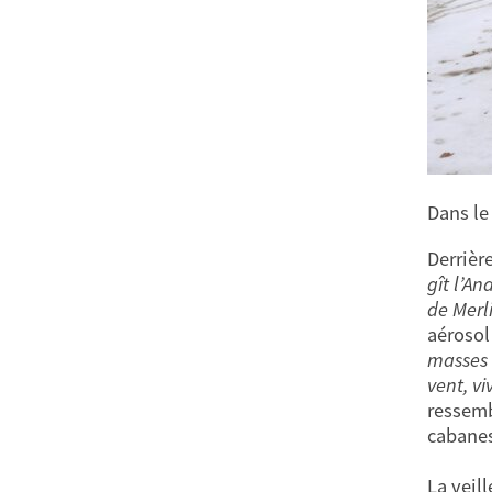
Dans le
Derrièr
gît l’An
de Merl
aérosol
masses 
vent, vi
ressemb
cabanes
La veil