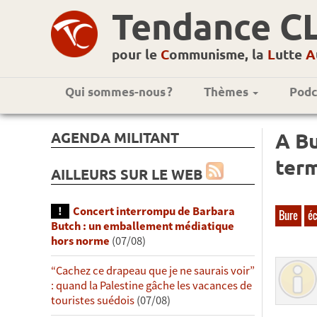
Tendance C
pour le
C
ommunisme, la
L
utte
A
Qui sommes-nous ?
Thèmes
Podc
AGENDA MILITANT
A Bu
ter
AILLEURS SUR LE WEB
Concert interrompu de Barbara
Bure
éc
Butch : un emballement médiatique
hors norme
(07/08)
“Cachez ce drapeau que je ne saurais voir”
: quand la Palestine gâche les vacances de
touristes suédois
(07/08)