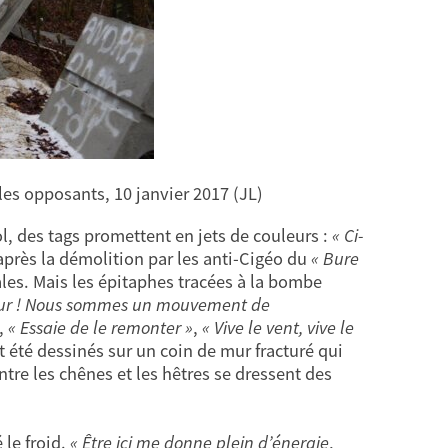
 les opposants, 10 janvier 2017 (JL)
l, des tags promettent en jets de couleurs :
« Ci-
après la démolition par les anti-Cigéo du
« Bure
ales. Mais les épitaphes tracées à la bombe
mur ! Nous sommes un mouvement de
,
« Essaie de le remonter »
,
« Vive le vent, vive le
nt été dessinés sur un coin de mur fracturé qui
tre les chênes et les hêtres se dressent des
 le froid.
« Être ici me donne plein d’énergie
,