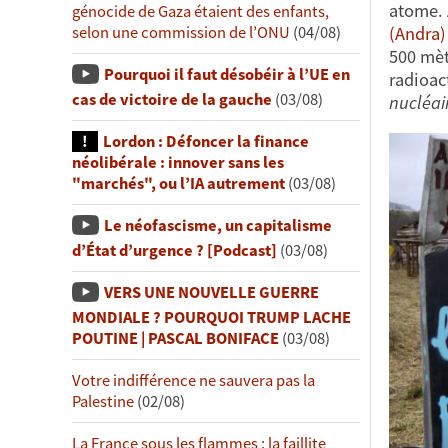
atome. 
génocide de Gaza étaient des enfants,
selon une commission de l’ONU
(04/08)
(Andra)
500 mèt
Pourquoi il faut désobéir à l’UE en
radioac
cas de victoire de la gauche
(03/08)
nucléair
Lordon : Défoncer la finance
néolibérale : innover sans les
"marchés", ou l’IA autrement
(03/08)
Le néofascisme, un capitalisme
d’État d’urgence ? [Podcast]
(03/08)
VERS UNE NOUVELLE GUERRE
MONDIALE ? POURQUOI TRUMP LACHE
POUTINE | PASCAL BONIFACE
(03/08)
Votre indifférence ne sauvera pas la
Palestine
(02/08)
La France sous les flammes : la faillite