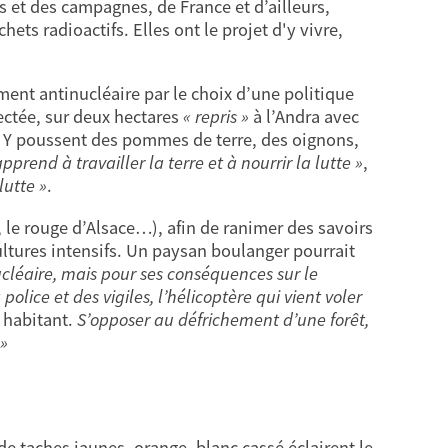
 et des campagnes, de France et d’ailleurs,
ets radioactifs. Elles ont le projet d'y vivre,
nt antinucléaire par le choix d’une politique
ectée, sur deux hectares
« repris »
à l’Andra avec
. Y poussent des pommes de terre, des oignons,
prend à travailler la terre et à nourrir la lutte »
,
lutte »
.
 le rouge d’Alsace…), afin de ranimer des savoirs
cultures intensifs. Un paysan boulanger pourrait
cléaire, mais pour ses conséquences sur le
a police et des vigiles, l’hélicoptère qui vient voler
n habitant.
S’opposer au défrichement d’une forêt,
 »
 de taches jaunes, orange, blanc cassé éclairent le