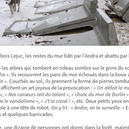
 bois Lejuc, les restes du mur bâti par l'Andra et abattu par
e les arbres qui tombent en rideau sombre sur le givre du so
dra »
. Ils recouvrent les pans de mur échoués dans la boue 
in »
. Couchés au sol, ils prennent la forme de pierres tomb
 affichent un art joyeux de la provocation :
« On défait le 
»
,
« Nos casseurs ont du talent »
,
« chute du mur de Burlin »
ve le vandalisme »
,
« J’t’ai cassé ! »
, etc. Deux petits yeux o
le à une tête de robot. On y lit :
« Andra, on te surveille. »
En
 et quelques barricades.
le, une dizaine de personnes ont dormi dans la forêt, malgré