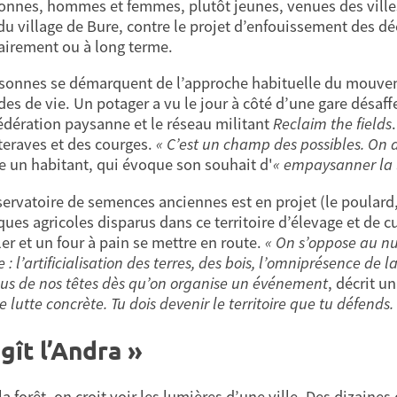
onnes, hommes et femmes, plutôt jeunes, venues des villes
u village de Bure, contre le projet d’enfouissement des déch
irement ou à long terme.
sonnes se démarquent de l’approche habituelle du mouveme
es de vie. Un potager a vu le jour à côté d’une gare désaff
édération paysanne et le réseau militant
Reclaim the fields
teraves et des courges.
« C’est un champ des possibles. On ap
e un habitant, qui évoque son souhait d'
« empaysanner la 
ervatoire de semences anciennes est en projet (le poulard,
iques agricoles disparus dans ce territoire d’élevage et de 
ler et un four à pain se mettre en route.
« On s’oppose au nu
re : l’artificialisation des terres, des bois, l’omniprésence de l
us de nos têtes dès qu’on organise un événement
, décrit u
e lutte concrète. Tu dois devenir le territoire que tu défends.
-gît l’Andra »
a forêt, on croit voir les lumières d’une ville. Des dizaines