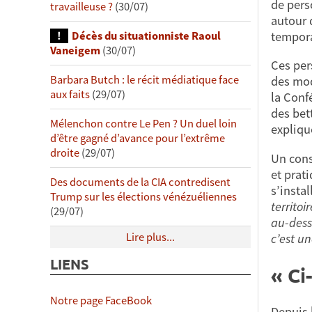
de pers
travailleuse ?
(30/07)
autour d
tempora
Décès du situationniste Raoul
Vaneigem
(30/07)
Ces per
Barbara Butch : le récit médiatique face
des mod
aux faits
(29/07)
la Conf
des bet
Mélenchon contre Le Pen ? Un duel loin
expliqu
d’être gagné d’avance pour l’extrême
droite
(29/07)
Un cons
et prat
Des documents de la CIA contredisent
s’instal
Trump sur les élections vénézuéliennes
territoi
(29/07)
au-dess
Lire plus...
c’est un
LIENS
« Ci
Notre page FaceBook
Depuis l