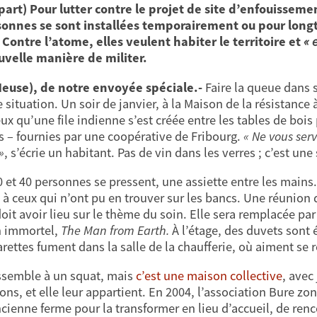
art) Pour lutter contre le projet de site d’enfouisseme
onnes se sont installées temporairement ou pour longt
Contre l’atome, elles veulent habiter le territoire et
« 
velle manière de militer.
Meuse), de notre
envoyée spéciale
.-
Faire la queue dans s
 situation. Un soir de janvier, à la Maison de la résistance 
x qu’une file indienne s’est créée entre les tables de bois 
 – fournies par une coopérative de Fribourg.
« Ne vous serv
»
, s’écrie un habitant. Pas de vin dans les verres ; c’est une
0 et 40 personnes se pressent, une assiette entre les mains.
e à ceux qui n’ont pu en trouver sur les bancs. Une réunion
oit avoir lieu sur le thème du soin. Elle sera remplacée pa
 immortel,
The Man from Earth.
À l’étage, des duvets sont 
arettes fument dans la salle de la chaufferie, où aiment se r
ssemble à un squat, mais
c’est une maison collective
, avec
ons, et elle leur appartient. En 2004, l’association Bure zon
ncienne ferme pour la transformer en lieu d’accueil, de renc