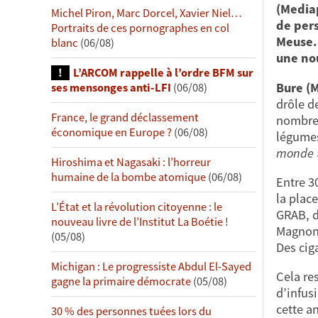
(Mediap
Michel Piron, Marc Dorcel, Xavier Niel…
de pers
Portraits de ces pornographes en col
Meuse. 
blanc
(06/08)
une nou
L’ARCOM rappelle à l’ordre BFM sur
Bure (
ses mensonges anti-LFI
(06/08)
drôle de
France, le grand déclassement
nombreu
économique en Europe ?
(06/08)
légumes
monde 
Hiroshima et Nagasaki : l’horreur
humaine de la bombe atomique
(06/08)
Entre 3
la plac
L’État et la révolution citoyenne : le
GRAB, d
nouveau livre de l’Institut La Boétie !
Magnon
(05/08)
Des cig
Michigan : Le progressiste Abdul El-Sayed
Cela re
gagne la primaire démocrate
(05/08)
d’infusi
cette a
30 % des personnes tuées lors du