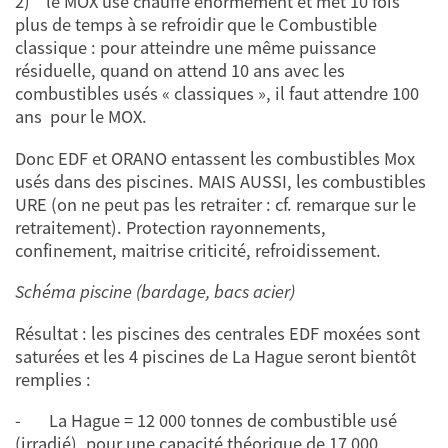
2) le MOX usé chauffe énormément et met 10 fois
plus de temps à se refroidir que le Combustible
classique : pour atteindre une même puissance
résiduelle, quand on attend 10 ans avec les
combustibles usés « classiques », il faut attendre 100
ans pour le MOX.
Donc EDF et ORANO entassent les combustibles Mox
usés dans des piscines. MAIS AUSSI, les combustibles
URE (on ne peut pas les retraiter : cf. remarque sur le
retraitement). Protection rayonnements,
confinement, maitrise criticité, refroidissement.
Schéma piscine (bardage, bacs acier)
Résultat : les piscines des centrales EDF moxées sont
saturées et les 4 piscines de La Hague seront bientôt
remplies :
- La Hague = 12 000 tonnes de combustible usé
(irradié), pour une capacité théorique de 17 000