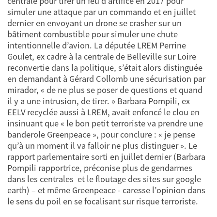
centrale pour tirer un feu d’artifice en 2017 pour
simuler une attaque par un commando et en juillet
dernier en envoyant un drone se crasher sur un
bâtiment combustible pour simuler une chute
intentionnelle d’avion. La députée LREM Perrine
Goulet, ex cadre à la centrale de Belleville sur Loire
reconvertie dans la politique, s’était alors distinguée
en demandant à Gérard Collomb une sécurisation par
mirador, « de ne plus se poser de questions et quand
il y a une intrusion, de tirer. » Barbara Pompili, ex
EELV recyclée aussi à LREM, avait enfoncé le clou en
insinuant que « le bon petit terroriste va prendre une
banderole Greenpeace », pour conclure : « je pense
qu’à un moment il va falloir ne plus distinguer ». Le
rapport parlementaire sorti en juillet dernier (Barbara
Pompili rapportrice, préconise plus de gendarmes
dans les centrales et le floutage des sites sur google
earth) – et même Greenpeace - caresse l’opinion dans
le sens du poil en se focalisant sur risque terroriste.