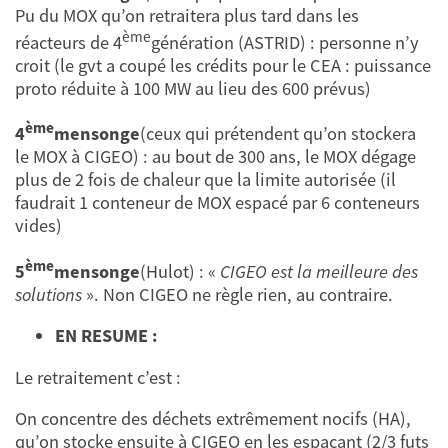
Pu du MOX qu’on retraitera plus tard dans les
ème
réacteurs de 4
génération (ASTRID) : personne n’y
croit (le gvt a coupé les crédits pour le CEA : puissance
proto réduite à 100 MW au lieu des 600 prévus)
ème
4
mensonge
(ceux qui prétendent qu’on stockera
le MOX à CIGEO) : au bout de 300 ans, le MOX dégage
plus de 2 fois de chaleur que la limite autorisée (il
faudrait 1 conteneur de MOX espacé par 6 conteneurs
vides)
ème
5
mensonge
(Hulot) : «
CIGEO est la meilleure des
solutions
». Non CIGEO ne règle rien, au contraire.
EN RESUME :
Le retraitement c’est :
On concentre des déchets extrêmement nocifs (HA),
qu’on stocke ensuite à CIGEO en les espaçant (2/3 futs