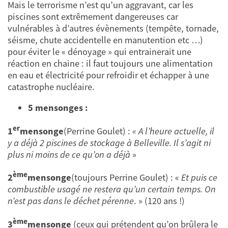
Mais le terrorisme n’est qu’un aggravant, car les
piscines sont extrêmement dangereuses car
vulnérables à d’autres évènements (tempête, tornade,
séisme, chute accidentelle en manutention etc …)
pour éviter le « dénoyage » qui entrainerait une
réaction en chaine : il faut toujours une alimentation
en eau et électricité pour refroidir et échapper à une
catastrophe nucléaire.
5 mensonges :
er
1
mensonge
(Perrine Goulet) :
« A l’heure actuelle, il
y a déjà 2 piscines de stockage à Belleville. Il s’agit ni
plus ni moins de ce qu’on a déjà
»
ème
2
mensonge
(toujours Perrine Goulet) : «
Et puis ce
combustible usagé ne restera qu’un certain temps. On
n’est pas dans le déchet pérenne
. » (120 ans !)
ème
3
mensonge
(ceux qui prétendent qu’on brûlera le