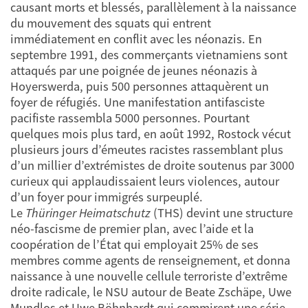
causant morts et blessés, parallèlement à la naissance
du mouvement des squats qui entrent
immédiatement en conflit avec les néonazis. En
septembre 1991, des commerçants vietnamiens sont
attaqués par une poignée de jeunes néonazis à
Hoyerswerda, puis 500 personnes attaquèrent un
foyer de réfugiés. Une manifestation antifasciste
pacifiste rassembla 5000 personnes. Pourtant
quelques mois plus tard, en août 1992, Rostock vécut
plusieurs jours d’émeutes racistes rassemblant plus
d’un millier d’extrémistes de droite soutenus par 3000
curieux qui applaudissaient leurs violences, autour
d’un foyer pour immigrés surpeuplé.
Le
Thüringer Heimatschutz
(THS) devint une structure
néo-fascisme de premier plan, avec l’aide et la
coopération de l’État qui employait 25% de ses
membres comme agents de renseignement, et donna
naissance à une nouvelle cellule terroriste d’extrême
droite radicale, le NSU autour de Beate Zschäpe, Uwe
Mundlos et Uwe Böhnhardt qui commirent une série