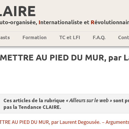
LAIRE
uto-organisée,
I
nternationaliste et
R
évolutionnai
asts
Formation
TC et LFI
F.A.Q.
Cont
 METTRE AU PIED DU MUR, par L
Ces articles de la rubrique
« Ailleurs sur le web »
sont pu
pas la Tendance CLAIRE.
TRE AU PIED DU MUR, par Laurent Degousée. – Arguments p