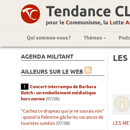
Tendance C
pour le
C
ommunisme, la
L
utte
A
Qui sommes-nous ?
Thèmes
Podc
AGENDA MILITANT
LES
AILLEURS SUR LE WEB
Concert interrompu de Barbara
Butch : un emballement médiatique
hors norme
(07/08)
“Cachez ce drapeau que je ne saurais voir”
: quand la Palestine gâche les vacances de
LES MET
touristes suédois
(07/08)