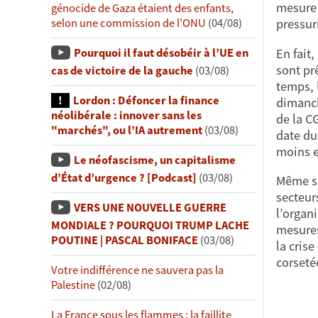
mesure 
génocide de Gaza étaient des enfants,
selon une commission de l’ONU
(04/08)
pressur
En fait
Pourquoi il faut désobéir à l’UE en
sont pr
cas de victoire de la gauche
(03/08)
temps, 
Lordon : Défoncer la finance
dimanch
néolibérale : innover sans les
de la CG
"marchés", ou l’IA autrement
(03/08)
date du
moins 
Le néofascisme, un capitalisme
d’État d’urgence ? [Podcast]
(03/08)
Même si
secteur
VERS UNE NOUVELLE GUERRE
l’organ
MONDIALE ? POURQUOI TRUMP LACHE
mesures
POUTINE | PASCAL BONIFACE
(03/08)
la crise
corsetée
Votre indifférence ne sauvera pas la
Palestine
(02/08)
La France sous les flammes : la faillite