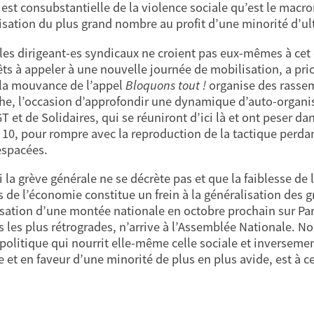
est consubstantielle de la violence sociale qu’est le macron
isation du plus grand nombre au profit d’une minorité d’ult
, les dirigeant-es syndicaux ne croient pas eux-mêmes à ce
êts à appeler à une nouvelle journée de mobilisation, a pri
la mouvance de l’appel
Bloquons tout !
organise des rasse
e, l’occasion d’approfondir une dynamique d’auto-organis
T et de Solidaires, qui se réuniront d’ici là et ont peser d
 10, pour rompre avec la reproduction de la tactique perda
espacées.
 la grève générale ne se décrète pas et que la faiblesse d
s de l’économie constitue un frein à la généralisation des 
isation d’une montée nationale en octobre prochain sur P
 les plus rétrogrades, n’arrive à l’Assemblée Nationale. No
 politique qui nourrit elle-même celle sociale et inversement
 et en faveur d’une minorité de plus en plus avide, est à ce 