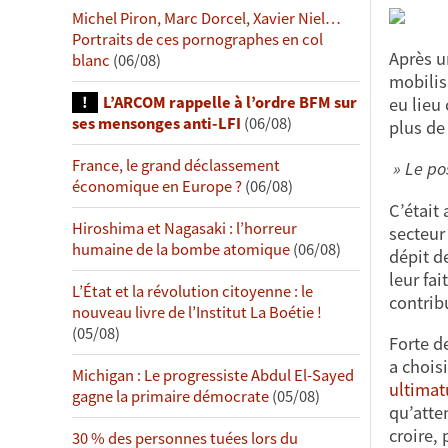
Michel Piron, Marc Dorcel, Xavier Niel…
Portraits de ces pornographes en col
Après u
blanc
(06/08)
mobilis
L’ARCOM rappelle à l’ordre BFM sur
eu lieu
ses mensonges anti-LFI
(06/08)
plus de
France, le grand déclassement
» Le pos
économique en Europe ?
(06/08)
C’était
Hiroshima et Nagasaki : l’horreur
secteur 
humaine de la bombe atomique
(06/08)
dépit de
leur fai
L’État et la révolution citoyenne : le
contrib
nouveau livre de l’Institut La Boétie !
(05/08)
Forte d
a chois
Michigan : Le progressiste Abdul El-Sayed
ultima
gagne la primaire démocrate
(05/08)
qu’atte
croire,
30 % des personnes tuées lors du