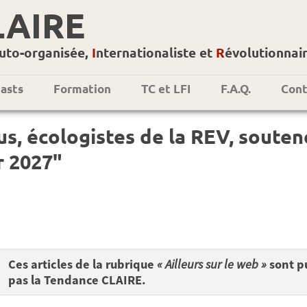
LAIRE
uto-organisée,
I
nternationaliste et
R
évolutionnai
asts
Formation
TC et LFI
F.A.Q.
Cont
s, écologistes de la REV, sout
r 2027"
Ces articles de la rubrique
« Ailleurs sur le web »
sont pu
pas la Tendance CLAIRE.