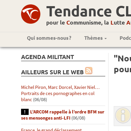
Tendance C
pour le
C
ommunisme, la
L
utte
A
Qui sommes-nous ?
Thèmes
Podc
AGENDA MILITANT
"Nou
pou
AILLEURS SUR LE WEB
Michel Piron, Marc Dorcel, Xavier Niel…
Portraits de ces pornographes en col
blanc
(06/08)
L’ARCOM rappelle à l’ordre BFM sur
ses mensonges anti-LFI
(06/08)
France, le grand déclassement