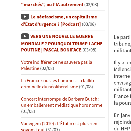
"marchés", ou l’IA autrement
(03/08)
Le néofascisme, un capitalisme
d’État d’urgence ? [Podcast]
(03/08)
VERS UNE NOUVELLE GUERRE
Le part
tribune
MONDIALE ? POURQUOI TRUMP LACHE
POUTINE | PASCAL BONIFACE
(03/08)
militant
Il y a 
Votre indifférence ne sauvera pas la
Palestine
(02/08)
Mélench
interne
La France sous les flammes : la faillite
envisag
criminelle du néolibéralisme
(01/08)
militan
France 
Concert interrompu de Barbara Butch :
la pour
un emballement médiatique hors norme
(01/08)
En janv
rejoind
Vaneigem (2010) : L’État n’est plus rien,
du NFP. 
soyons tout
(31/07)