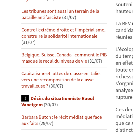
souteni
hauteur
Les tribunes sont aussi un terrain de la
bataille antifasciste
(31/07)
La REV 
candida
Contre l’extrême-droite et l’impérialisme,
construire la solidarité internationale
réunies 
(31/07)
L’écolog
Belgique, Suisse, Canada : comment le PIB
du temps
masque le recul du niveau de vie
(31/07)
en effe
toute e
Capitalisme et luttes de classe en Italie :
richess
vers une recomposition de la classe
s’organ
travailleuse ?
(30/07)
analyses
rupture
Décès du situationniste Raoul
Vaneigem
(30/07)
Ces der
médiati
Barbara Butch : le récit médiatique face
que ce 
aux faits
(29/07)
distinc