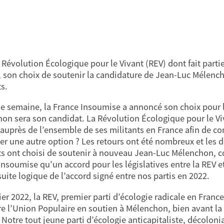
i Révolution Écologique pour le Vivant (REV) dont fait part
, son choix de soutenir la candidature de Jean-Luc Mélencho
s.
une semaine, la France Insoumise a annoncé son choix pour l
on sera son candidat. La Révolution Écologique pour le Viv
 auprès de l’ensemble de ses militants en France afin de con
er une autre option ? Les retours ont été nombreux et les d
ts ont choisi de soutenir à nouveau Jean-Luc Mélenchon, 
Insoumise qu’un accord pour les législatives entre la REV et 
suite logique de l’accord signé entre nos partis en 2022.
ier 2022, la REV, premier parti d’écologie radicale en France
re l’Union Populaire en soutien à Mélenchon, bien avant la 
Notre tout jeune parti d’écologie anticapitaliste, décolonial