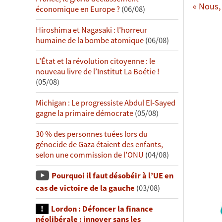
« Nous,
économique en Europe ?
(06/08)
Hiroshima et Nagasaki : l’horreur
humaine de la bombe atomique
(06/08)
L’État et la révolution citoyenne : le
nouveau livre de l’Institut La Boétie !
(05/08)
Michigan : Le progressiste Abdul El-Sayed
gagne la primaire démocrate
(05/08)
30 % des personnes tuées lors du
génocide de Gaza étaient des enfants,
selon une commission de l’ONU
(04/08)
Pourquoi il faut désobéir à l’UE en
cas de victoire de la gauche
(03/08)
Lordon : Défoncer la finance
néolibérale : innover sans les