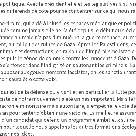
e politique. Avec la présidentielle et les législatives à sui
les différends de côté pour se concentrer sur ce qui nous r
me-droite, qui a déjà infusé les espaces médiatique et poli
ouée comme jamais elle ne l’a été depuis le début du siècle.
france animale n’a pas diminué. Et la guerre menace, au mom
ent, au milieu des ruines de Gaza. Après les Palestiniens, ce
nt mort et destructions, en raison de l’impéralisme israél
mes puis le génocide commis contre les innocents à Gaza. D
e s’enfoncer dans l’indignité en soutenant les criminels. La
’opposer aux gouvernements fascistes, en les sanctionnant
on saura être cette voix.
qui est de la défense du vivant et en particulier la lutte p
ciste de notre mouvement a été un pas important. Mais le 
acronie minoritaire mais autoritaire, a empêché le vote de
 an pour tenter d’obtenir une victoire. La meilleure assuranc
e d’un candidat qui défend un programme ambitieux sur ce 
on pour laquelle nous appelons les autres formations écolo
agner nos idées.