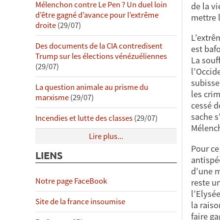
Mélenchon contre Le Pen ? Un duel loin
de la vi
d’être gagné d’avance pour l’extrême
mettre 
droite
(29/07)
L’extrê
Des documents de la CIA contredisent
est baf
Trump sur les élections vénézuéliennes
La souf
(29/07)
l’Occid
subisse
La question animale au prisme du
les cri
marxisme
(29/07)
cessé d
sache s
Incendies et lutte des classes
(29/07)
Mélench
Lire plus...
Pour ce 
LIENS
antispé
d’une m
Notre page FaceBook
reste un
l’Elysé
Site de la france insoumise
la rais
faire g