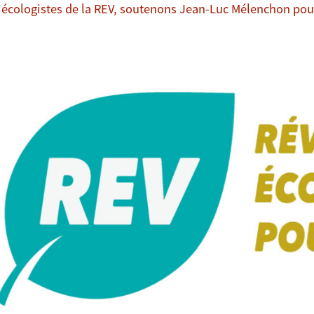
 écologistes de la REV, soutenons Jean-Luc Mélenchon pour