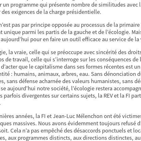
r un programme qui présente nombre de similitudes avec le
 des exigences de la charge présidentielle.
n’est pas par principe opposée au processus de la primaire
t unique parmi les partis de la gauche et de l’écologie. Mai
aujourd’hui pour en faire un outil efficace au service de la 
ie, la vraie, celle qui se préoccupe avec sincérité des droit
 de travail, celle qui s’interroge sur les conséquences de l’
t d’acter que le capitalisme dans ses formes récentes est u
ntité : humains, animaux, arbres, eau. Sans dénonciation d
es, sans défense acharnée des valeurs humanistes, sans dé
ise aujourd’hui notre société, l’écologie restera accompag
 parfois divergentes sur certains sujets, la REV et la FI par
.
nières années, la FI et Jean-Luc Mélenchon ont été victim
ques massives. Nous avons évidemment toujours refusé d’
soit. Cela n’a pas empêché des désaccords ponctuels et loca
tes, aux programmes distincts, aux directions distinctes, aux