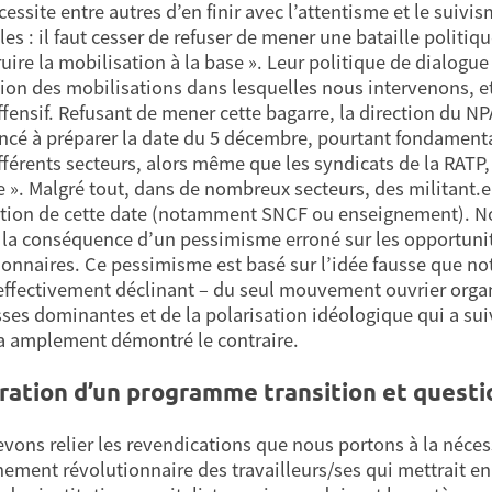
essite entre autres d’en finir avec l’attentisme et le suivis
es : il faut cesser de refuser de mener une bataille politiqu
ruire la mobilisation à la base ». Leur politique de dialogue
sion des mobilisations dans lesquelles nous intervenons, et
ffensif. Refusant de mener cette bagarre, la direction du N
é à préparer la date du 5 décembre, pourtant fondamental
fférents secteurs, alors même que les syndicats de la RATP, 
ée ». Malgré tout, dans de nombreux secteurs, des militant.e.
tion de cette date (notamment SNCF ou enseignement). Nou
a conséquence d’un pessimisme erroné sur les opportunité
ionnaires. Ce pessimisme est basé sur l’idée fausse que n
 effectivement déclinant – du seul mouvement ouvrier organ
sses dominantes et de la polarisation idéologique qui a sui
a amplement démontré le contraire.
ration d’un programme transition et questi
vons relier les revendications que nous portons à la nécessi
ement révolutionnaire des travailleurs/ses qui mettrait e