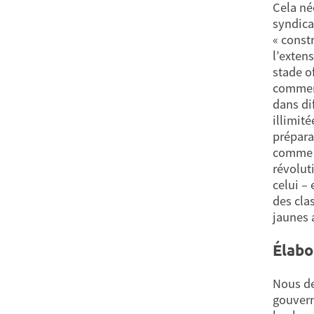
Cela néc
syndical
« const
l’exten
stade o
commenc
dans di
illimit
prépara
comme l
révolut
celui –
des cla
jaunes 
Élabo
Nous de
gouvern