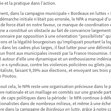
ie et la pratique dans l’action.
nt, dans la campagne municipale « Bordeaux en luttes » (B
 démarche initiale n’était pas erronée, le NPA a manqué d
 de force était en notre faveur, ce manque de coordinatio
e a constitué un obstacle au fait de convaincre largement 
ionnaire par opposition à une orientation “possibiliste” qui 
tions et la légalité bourgeoises qu’impliquait pourtant la l
dans les cadres plus larges, il faut lutter pour une délimit
d’un front aux municipales investi par la France Insoumise
é autour d’elle une dynamique et un enthousiasme indéniab
t-e-s syndicaux, contre les violences policières ou gilets 
italiste, faisant 9,39% aux élections, et envoyant ses trois 
e Poutou.
tout cela, le NPA reste une organisation précieuse dans le
re nationale et un maillage en comités sur une grande partie 
de caps politiques dans la période : le NPA continue à défe
tionalistes dans de nombreux milieux, et même à une échel
re dans la campagne de
Bordeaux en lutte
, grâce à notre 