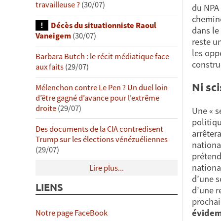
travailleuse ?
(30/07)
du NPA 
chemino
Décès du situationniste Raoul
dans le
Vaneigem
(30/07)
reste u
les oppo
Barbara Butch : le récit médiatique face
constru
aux faits
(29/07)
Ni sc
Mélenchon contre Le Pen ? Un duel loin
d’être gagné d’avance pour l’extrême
droite
(29/07)
Une « s
politiq
Des documents de la CIA contredisent
arrêter
Trump sur les élections vénézuéliennes
nationa
(29/07)
prétend
nationa
Lire plus...
d’une s
LIENS
d’une r
prochai
évidemm
Notre page FaceBook