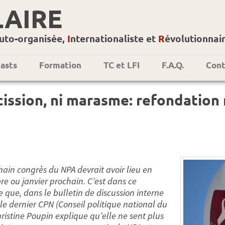
LAIRE
uto-organisée,
I
nternationaliste et
R
évolutionnai
asts
Formation
TC et LFI
F.A.Q.
Cont
cission, ni marasme: refondation
hain congrès du NPA devrait avoir lieu en
e ou janvier prochain. C’est dans ce
e que, dans le bulletin de discussion interne
le dernier CPN (Conseil politique national du
hristine Poupin explique qu’elle ne sent plus