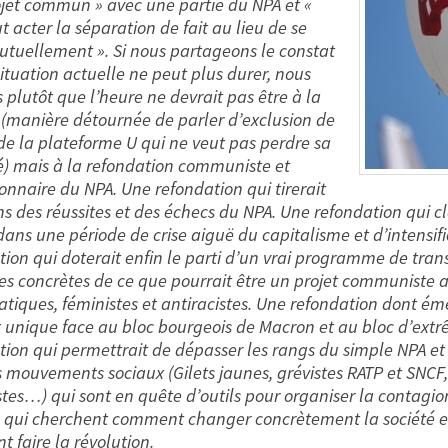
ojet commun » avec une partie du NPA et «
ut acter la séparation de fait au lieu de se
utuellement ». Si nous partageons le constat
ituation actuelle ne peut plus durer, nous
 plutôt que l’heure ne devrait pas être à la
n (manière détournée de parler d’exclusion de
 de la plateforme U qui ne veut pas perdre sa
é) mais à la refondation communiste et
ionnaire du NPA. Une refondation qui tirerait
ns des réussites et des échecs du NPA. Une refondation qui cla
dans une période de crise aiguë du capitalisme et d’intensifi
tion qui doterait enfin le parti d’un vrai programme de tra
tes concrètes de ce que pourrait être un projet communiste 
tiques, féministes et antiracistes. Une refondation dont ém
t unique face au bloc bourgeois de Macron et au bloc d’extrê
tion qui permettrait de dépasser les rangs du simple NPA et 
s mouvements sociaux (Gilets jaunes, grévistes RATP et SNCF,
stes…) qui sont en quête d’outils pour organiser la contagion
, qui cherchent comment changer concrètement la société e
 faire la révolution.