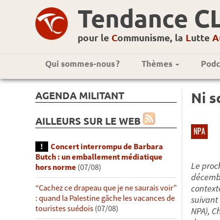
Tendance C
pour le
C
ommunisme, la
L
utte
A
Qui sommes-nous ?
Thèmes
Podc
AGENDA MILITANT
Ni s
AILLEURS SUR LE WEB
NPA
Concert interrompu de Barbara
Butch : un emballement médiatique
Le proc
hors norme
(07/08)
décembr
context
“Cachez ce drapeau que je ne saurais voir”
: quand la Palestine gâche les vacances de
suivant 
touristes suédois
(07/08)
NPA), C