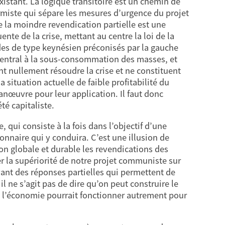
existant. La logique transitoire est un chemin de
formiste qui sépare les mesures d’urgence du projet
e la moindre revendication partielle est une
nte de la crise, mettant au centre la loi de la
èdes de type keynésien préconisés par la gauche
 central à la sous-consommation des masses, et
t nullement résoudre la crise et ne constituent
a situation actuelle de faible profitabilité du
anœuvre pour leur application. Il faut donc
té capitaliste.
ui consiste à la fois dans l’objectif d’une
onnaire qui y conduira. C’est une illusion de
çon globale et durable les revendications des
er la supériorité de notre projet communiste sur
vant des réponses partielles qui permettent de
l ne s’agit pas de dire qu’on peut construire le
 l’économie pourrait fonctionner autrement pour