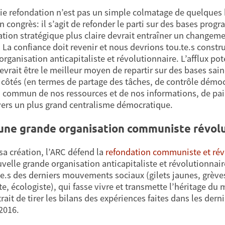
ie refondation n’est pas un simple colmatage de quelques 
n congrès: il s’agit de refonder le parti sur des bases pro
ation stratégique plus claire devrait entraîner un changem
. La confiance doit revenir et nous devrions tou.te.s const
organisation anticapitaliste et révolutionnaire. L’afflux pot
devrait être le meilleur moyen de repartir sur des bases sai
 côtés (en termes de partage des tâches, de contrôle démoc
 commun de nos ressources et de nos informations, de pai
 vers un plus grand centralisme démocratique.
une grande organisation communiste révolut
sa création, l’ARC défend la
refondation communiste et rév
velle grande organisation anticapitaliste et révolutionnaire
e.s des derniers mouvements sociaux (gilets jaunes, grèv
te, écologiste), qui fasse vivre et transmette l’héritage du
rait de tirer les bilans des expériences faites dans les dern
2016.