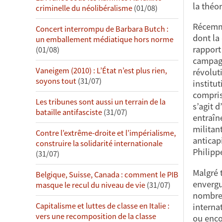
la théor
criminelle du néolibéralisme
(01/08)
Récemme
Concert interrompu de Barbara Butch :
dont la
un emballement médiatique hors norme
rapport
(01/08)
campagn
Vaneigem (2010) : L’État n’est plus rien,
révolut
soyons tout
(31/07)
institu
compris 
Les tribunes sont aussi un terrain de la
s’agit 
bataille antifasciste
(31/07)
entraîn
militan
Contre l’extrême-droite et l’impérialisme,
anticap
construire la solidarité internationale
Philipp
(31/07)
Malgré 
Belgique, Suisse, Canada : comment le PIB
envergu
masque le recul du niveau de vie
(31/07)
nombre 
Capitalisme et luttes de classe en Italie :
interna
vers une recomposition de la classe
ou enco