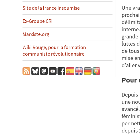
Une vra
Site de la france insoumise
prochai
Ex-Groupe CRI
délimit
interne
Marxiste.org
grande 
luttes 
Wiki Rouge, pour la formation
de tous
communiste révolutionnaire
mise en
d’aller
Pour 
Depuis 
une nou
avancé.
féminis
permett
depuis 