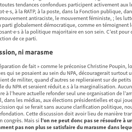
toutes tendances confondues participent activement aux lu
t·e·s, à la RATP, à la poste, dans la Fonction publique, dans
 mouvement antiraciste, le mouvement féministe, ; les luttes
n parti globalement démocratique, comme en témoignent le d
sant·e·s à la politique majoritaire en son sein. C’est pour c
ction de ce parti.
ission, ni marasme
éparation de fait » comme le préconise Christine Poupin, 
ues qui se posaient au sein du NPA, découragerait surtout u
aient de militer, quand d’autres se replieraient sur de petit
le du NPA et seraient réduit.e.s à la marginalisation. Auc
re à l’heure actuelle refonder seul une organisation de l’a
l, dans les médias, aux élections présidentielles et qui jou
cission qui se ferait sans aucune clarification politique, 
efondation. Cette discussion doit avoir lieu de manière t
n congrès. Mais si
l’on ne peut donc pas se résoudre à un
ent pas non plus se satisfaire du marasme dans lequel