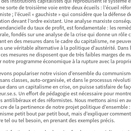
e des institutions capitalistes qui reproduisent le système 
une sorte de troisième voie entre deux écueils : l’écueil ré
ste ; l’écueil « gauchiste » qui considère que la défense d
ation devant l’ordre existant. Une analyse marxiste conséque
tendancielle du taux de profit, est fondamentale : les rem
érale, fondés sur une analyse de la crise qui donne un rôle
ant en des mesures dans le cadre du capitalisme, ne peuven
 une véritable alternative à la politique d’austérité. Dans l
, ces mesures ne disposent que de très faibles marges de m
er notre programme économique à la rupture avec la proprié
vons populariser notre vision d’ensemble du communisme, q
 sans classes, auto-organisée, et dans le processus révoluti
que dans un capitalisme en crise, on puisse satisfaire de fa
leur.se.s. Un effort de pédagogie est nécessaire pour montr
es antilibéraux et des réformistes. Nous mettons ainsi en a
cre de la pertinence de notre projet politique d’ensemble : i
sme petit bout par petit bout, mais d’expliquer comment
ire tel ou tel besoin, en prenant des exemples précis.