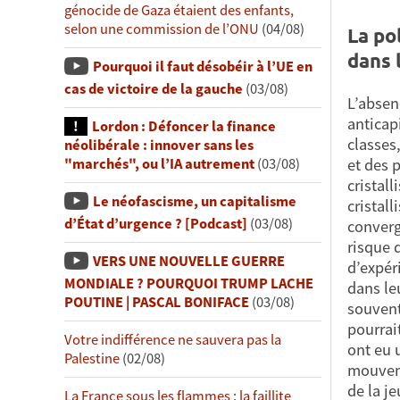
génocide de Gaza étaient des enfants,
selon une commission de l’ONU
(04/08)
La po
dans 
Pourquoi il faut désobéir à l’UE en
cas de victoire de la gauche
(03/08)
L’absen
anticap
Lordon : Défoncer la finance
classes
néolibérale : innover sans les
et des 
"marchés", ou l’IA autrement
(03/08)
cristall
Le néofascisme, un capitalisme
cristall
d’État d’urgence ? [Podcast]
(03/08)
converg
risque 
VERS UNE NOUVELLE GUERRE
d’expér
MONDIALE ? POURQUOI TRUMP LACHE
dans le
POUTINE | PASCAL BONIFACE
(03/08)
souvent
pourrai
Votre indifférence ne sauvera pas la
ont eu 
Palestine
(02/08)
mouveme
de la j
La France sous les flammes : la faillite