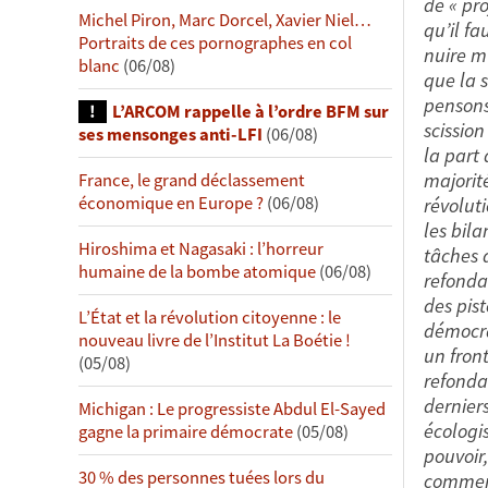
de « pr
Michel Piron, Marc Dorcel, Xavier Niel…
qu’il fa
Portraits de ces pornographes en col
nuire m
blanc
(06/08)
que la s
pensons
L’ARCOM rappelle à l’ordre BFM sur
scissio
ses mensonges anti-LFI
(06/08)
la part
majorit
France, le grand déclassement
économique en Europe ?
(06/08)
révolut
les bila
Hiroshima et Nagasaki : l’horreur
tâches 
humaine de la bombe atomique
(06/08)
refonda
des pis
L’État et la révolution citoyenne : le
démocra
nouveau livre de l’Institut La Boétie !
un fron
(05/08)
refonda
dernier
Michigan : Le progressiste Abdul El-Sayed
écologi
gagne la primaire démocrate
(05/08)
pouvoir
30 % des personnes tuées lors du
comment