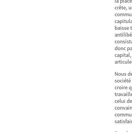
la plac
crête, 
communi
capitul
baisse 
antilib
consist
donc pas
capital
articul
Nous de
société
croire 
travail
celui d
convain
communi
satisfa