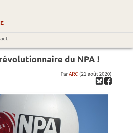
r
E
act
 révolutionnaire du NPA !
Par
ARC
(21 août 2020)