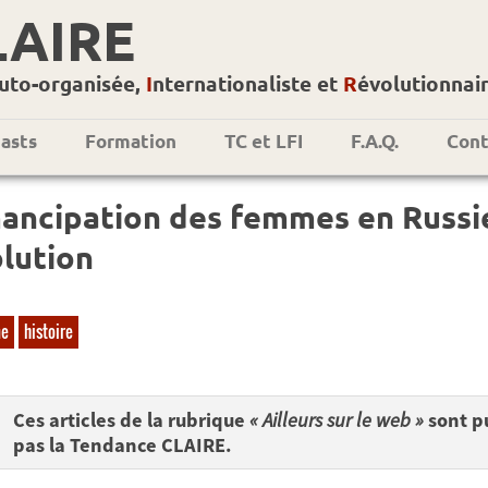
LAIRE
uto-organisée,
I
nternationaliste et
R
évolutionnai
asts
Formation
TC et LFI
F.A.Q.
Cont
ancipation des femmes en Russie
lution
me
histoire
Ces articles de la rubrique
« Ailleurs sur le web »
sont pu
pas la Tendance CLAIRE.