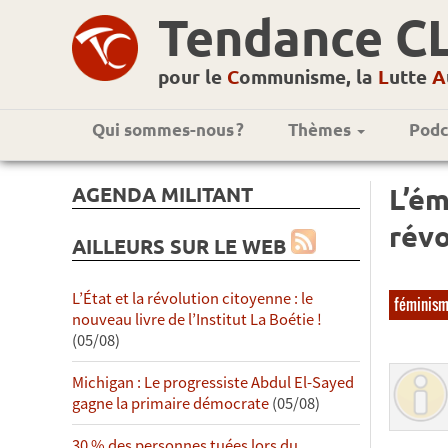
Tendance C
pour le
C
ommunisme, la
L
utte
A
Qui sommes-nous ?
Thèmes
Podc
AGENDA MILITANT
L’ém
révo
AILLEURS SUR LE WEB
L’État et la révolution citoyenne : le
féminis
nouveau livre de l’Institut La Boétie !
(05/08)
Michigan : Le progressiste Abdul El-Sayed
gagne la primaire démocrate
(05/08)
30 % des personnes tuées lors du