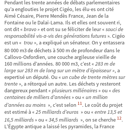
Pendant les trente années de débats parlementaires
qu’a englouties le projet Cigéo, les élu·es ont cité
Aimé Césaire, Pierre Mendès France, Jean de la
Fontaine ou le Dalaï-Lama. Ils et elles ont souvent ri,
ont dit «
bravo »
et ont su se féliciter de leur «
souci de
responsabilité vis-a-vis des générations futures
»
.
Cigéo
est un «
trou
», a expliqué un sénateur. On y entassera
80 000 m3
de déchets à 500 m de profondeur dans le
Callovo-Oxfordien, une couche argileuse vieille de
160 millions d’années. 80 000 m3, c’est «
283 m de
large sur 283 m de long sur un mètre d’épaisseur »
, a
expertisé un député. Ou «
un cube de trente mètres sur
trente
», a rétorqué un autre. Les déchets y resteront
dangereux pendant «
plusieurs millénaires
» ou «
des
centaines de milliers d’années
» ou «
un million
11
d’années au moins
», c’est selon
. Le coût du projet
est estimé à «
25 milliards d’euros
» ou «
entre 13,5 et
12
16,5 milliards
» ou «
34,5 milliards
», on se cherche
.
L’Égypte antique a laissé les pyramides, la France