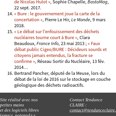
de Nicolas Hulot »
, Sophie Chapelle,
BastaMag
,
22 sept. 2017.
« Bure : le gouvernement joue la carte de la
concertation »
, Pierre Le Hir,
Le Monde
, 9 mars
2018.
« Le débat sur l’enfouissement des déchets
nucléaires tourne court à Bure »
, Clara
Beaudoux,
France Info
, 23 mai 2013 ;
« Faux
débat public Cigeo/BURE : Décideurs sourds et
citoyens jamais entendus, la fracture se
confirme »
, Réseau Sortir du Nucléaire, 13 fév.
2014…
Bertrand Pancher, député de la Meuse, lors du
débat de la loi de 2016 sur le stockage en couche
géologique des déchets radioactifs.
Site réalisé avec nos
Contact Tendance
petites mains
CLAIRE :
et des logiciels libres
contact@tendanceclaire
(emacs, notepad++,