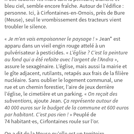
bleu ciel, semble encore fraîche. Autour de l’édifice :
personne. Ici, à Cirfontaines-en-Ornois, près de Bure
(Meuse), seul le vrombissement des tracteurs vient
troubler le silence.
«
Je m’en vais empoisonner le paysage !
»
Jean* est
apparu dans un vieil engin rouge attelé à un
pulvérisateur à pesticides. «
L’église ? C’est la peinture
au fond qui a été refaite avec l’argent de l’Andra
»,
assure le sexagénaire. L’église, mais aussi la mairie et
le gîte adjacent, rutilants, retapés aux frais de la filière
nucléaire. Sans oublier
le logement communal, une
rue et un chemin forestier, l’aire de jeux derrière
l’église, le cimetière et un parking. «
On reçoit des
subventions,
ajoute Jean.
Ça représente autour de
40 000 euros sur le budget de la commune et 600 euros
par habitant
.
C’est pas rien !
»
Peuplé de
74 habitant·es, Cirfontaines roule sur l’or.
On a dit de la Meuse qu’elle est un territoire