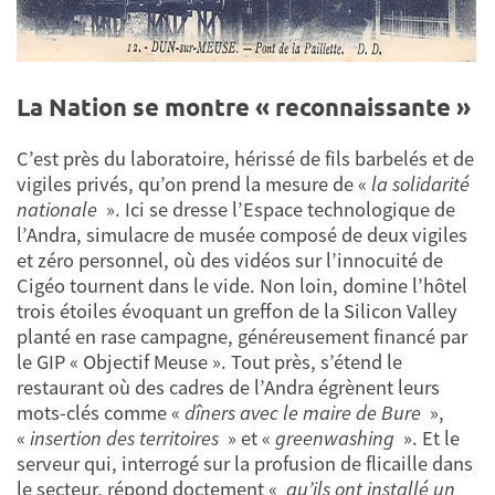
La Nation se montre « reconnaissante »
C’est près du laboratoire, hérissé de fils barbelés et de
vigiles privés, qu’on prend la mesure de «
la solidarité
nationale
». Ici se dresse l’Espace technologique de
l’Andra, simulacre de musée composé de deux vigiles
et zéro personnel, où des vidéos sur l’innocuité de
Cigéo tournent dans le vide. Non loin, domine l’hôtel
trois étoiles évoquant un greffon de la Silicon Valley
planté en rase campagne, généreusement financé par
le GIP « Objectif Meuse ». Tout près, s’étend le
restaurant où des cadres de l’Andra égrènent leurs
mots-clés comme «
dîners avec le maire de Bure
»,
«
insertion des territoires
» et «
greenwashing
». Et le
serveur qui, interrogé sur la profusion de flicaille dans
le secteur, répond doctement «
qu’ils ont installé un