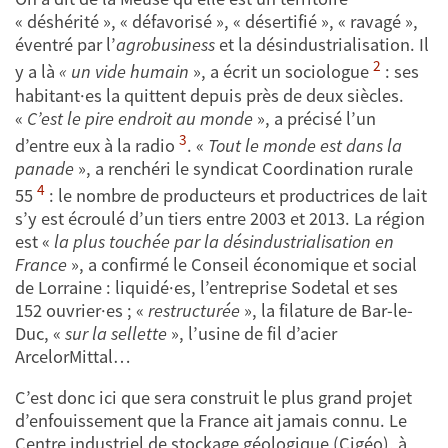
« déshérité », « défavorisé », « désertifié », « ravagé »,
éventré par l’
agrobusiness
et la désindustrialisation. Il
2
y a là
« un vide humain
», a écrit un sociologue
: ses
habitant·es la quittent depuis près de deux siècles.
«
C’est le pire endroit au monde
»,
a précisé l’un
3
d’entre eux à la radio
. «
Tout le monde est dans la
panade
», a renchéri le syndicat Coordination rurale
4
55
: le nombre de producteurs et productrices de lait
s’y est écroulé d’un tiers entre 2003 et 2013. La région
est «
la plus touchée par la désindustrialisation en
France
», a confirmé le Conseil économique et social
de Lorraine : liquidé·es, l’entreprise Sodetal et ses
152 ouvrier·es ; «
restructurée
», la filature de Bar-le-
Duc, «
sur la sellette
», l’usine de fil d’acier
ArcelorMittal…
C’est donc ici que sera construit le plus grand projet
d’enfouissement que la France ait jamais connu. Le
Centre industriel de stockage géologique (Cigéo), à