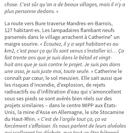
chose. C’est sûr qu’on a de beaux villages, mais il n’y a
plus personne dedans.
»
La route vers Bure traverse Mandres-en-Barrois,
127 habitant·es. Les lampadaires flambant neufs
parsemés dans le village arrachent à Catherine* un
maigre sourire. «
Écoutez, il y a sept habitant·es au
km2, c’est pour ça qu’ils sont venus s’installer ici… Ça
fait trente ans que je suis dans le bétail et vingt-
huit ans que je suis contre le projet. Je suis pas dans
une asso, je suis juste moi, toute seule.
» Catherine le
connaît par cœur, le sol meusien. Elle sait aussi que
les risques d’incendie, d’explosion, de rejets
radioactifs ou d’infiltration d’eau qui s’amoncellent
sous ses pieds se sont avérés bien réels sur des
projets similaires – dans le centre WIPP aux États-
Unis, la mine d’Asse en Allemagne, le site Stocamine
du Haut-Rhin. «
C’est de l’argile tout ça, ça va
forcément s’affaisser. Ils nous parlent de leurs alvéoles
qui scelleront les déchets, que tout va être bétonné,