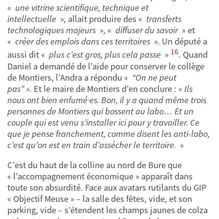
«
une vitrine scientifique, technique et
intellectuelle
»
,
allait produire des «
transferts
technologiques majeurs
»
,
«
diffuser du savoir
»
et
«
créer des emplois dans ces territoires
»
.
Un député a
16
aussi dit «
plus c’est gros, plus cela passe
»
. Quand
Daniel a demandé de l’aide pour conserver le collège
de Montiers, l’Andra a répondu «
“On ne peut
pas” ».
Et le maire de Montiers d’en conclure :
« Ils
nous ont bien enfumé·es.
Bon, il y a quand même trois
personnes de Montiers qui bossent au labo… Et un
couple qui est venu s’installer ici pour y travailler. Ce
que je pense franchement, comme disent les anti-labo,
c’est qu’on est en train d’assécher le territoire.
»
C’est
du haut de la colline au nord de Bure que
« l’accompagnement économique » apparaît dans
toute son absurdité. Face aux avatars rutilants du GIP
« Objectif Meuse » – la salle des fêtes, vide, et son
parking, vide – s’étendent les champs jaunes de colza