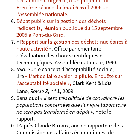
déclaration d’urgence, d’un projet de loi.
Première séance du jeudi 6 avril 2006 de
l’Assemblée nationale.
Débat public sur la gestion des dé
c
hets
radioactifs, réunion publique du 15 septembre
2005 à Pont-du-Gard
.
«
Rapport sur la gestion des déchets
nucléaires à
haute activité
», Office parlementaire
d’évaluation des choix scientifiques et
technologiques, Assemblée nationale, 1990.
Ibid.
Sur le concept d’acceptabilité sociale,
lire
« L’art de faire avaler la pilule. Enquête sur
l’acceptabilité sociale »,
Clark Kent & Loïs
o
Lane,
Revue Z
, n
1, 2009.
Sans quoi «
il sera très difficile de convaincre les
populations concernées que l’unique laboratoire
ne sera pas transformé en dépôt »,
note le
rapport.
D’après Claude Birraux, ancien rapporteur de la
Commission des affaires économiques, de