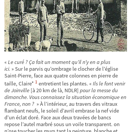
«
Le curé ? Ça fait un moment qu’il n’y en a plus
ici.
»
Sur le parvis qu’ombrage le clocher de l’église
Saint-Pierre, face aux quatre colonnes en pierre de
1
taille, Claire*
entretient les plantes.
«
Ils le font venir
de Joinville
[à 20 km de là, NDLR]
pour la messe du
dimanche. Vous connaissez la situation économique en
France, non ?
»
À l’intérieur, au travers des vitraux
flambant neufs, le soleil d’avril embrase la nef vide
d’un éclat doré. Face aux deux travées de bancs
repose l’autel marbré sous un voile transparent. on
n’ose toucher les murs tant la peinture, blanche et