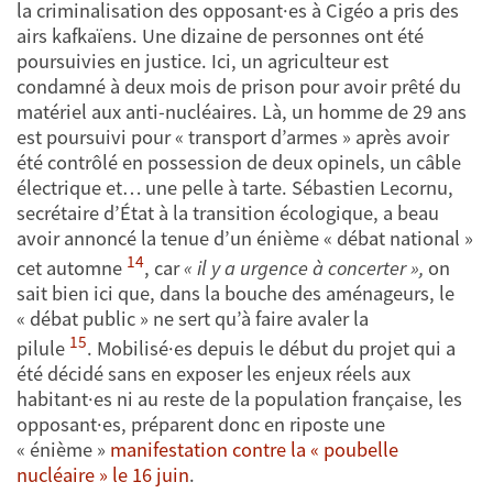
la criminalisation des opposant·es à Cigéo a pris des
airs kafkaïens. Une dizaine de personnes ont été
poursuivies en justice. Ici, un agriculteur est
condamné à deux mois de prison pour avoir prêté du
matériel aux anti-nucléaires. Là, un homme de 29 ans
est poursuivi pour « transport d’armes » après avoir
été contrôlé en possession de deux opinels, un câble
électrique et… une pelle à tarte. Sébastien Lecornu,
secrétaire d’État à la transition écologique, a beau
avoir annoncé la tenue d’un énième « débat national »
14
cet automne
, car
« il y a urgence à concerter »,
on
sait bien ici que, dans la bouche des aménageurs, le
« débat public » ne sert qu’à faire avaler la
15
pilule
.
Mobilisé·es depuis le début du projet qui a
été décidé sans en exposer les enjeux réels aux
habitant·es ni au reste de la population française, les
opposant·es, préparent donc en riposte une
« énième »
manifestation contre la « poubelle
nucléaire » le 16 juin
.