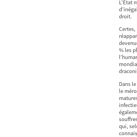
L’État m
d’inéga
droit.
Certes, 
réappar
devenue
% les p
l’human
mondial
draconi
Dans le
le méro
matures
infecti
égaleme
souffre
qui, se
connais