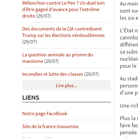
Mélenchon contre Le Pen ? Un duel loin
Au moin
d’être gagné d’avance pour l’extrême
sont so
droite
(29/07)
les six
Des documents de la CIA contredisent
L’État 
Trump sur les élections vénézuéliennes
cannibal
(29/07)
différen
sa subs
La question animale au prisme du
nucléai
marxisme
(29/07)
pour le
Incendies et lutte des classes
(29/07)
Au stad
personne
Lire plus...
d’une p
LIENS
Une ric
Notre page FaceBook
Plus la
faire fa
Site de la france insoumise
pensée 