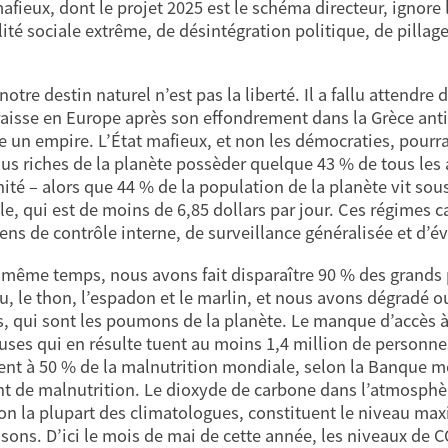
afieux, dont le projet 2025 est le schéma directeur, ignore l
lité sociale extrême, de désintégration politique, de pillage
notre destin naturel n’est pas la liberté. Il a fallu attendr
aisse en Europe après son effondrement dans la Grèce anti
 un empire. L’État mafieux, et non les démocraties, pourrait 
lus riches de la planète possèder quelque 43 % de tous les 
ité – alors que 44 % de la population de la planète vit sous
e, qui est de moins de 6,85 dollars par jour. Ces régimes c
ens de contrôle interne, de surveillance généralisée et d’évi
 même temps, nous avons fait disparaître 90 % des grands po
u, le thon, l’espadon et le marlin, et nous avons dégradé ou 
, qui sont les poumons de la planète. Le manque d’accès à
euses qui en résulte tuent au moins 1,4 million de personnes
nt à 50 % de la malnutrition mondiale, selon la Banque mo
nt de malnutrition. Le dioxyde de carbone dans l’atmosphèr
lon la plupart des climatologues, constituent le niveau max
sons. D’ici le mois de mai de cette année, les niveaux de 