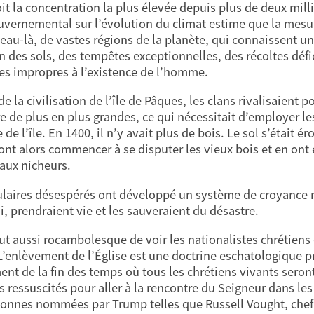
it la concentration la plus élevée depuis plus de deux mill
uvernemental sur l’évolution du climat estime que la mesur
veau-là, de vastes régions de la planète, qui connaissent u
on des sols, des tempêtes exceptionnelles, des récoltes déf
s impropres à l’existence de l’homme.
 de la civilisation de l’île de Pâques, les clans rivalisaient
re de plus en plus grandes, ce qui nécessitait d’employer le
de l’île. En 1400, il n’y avait plus de bois. Le sol s’était 
e ont alors commencer à se disputer les vieux bois et en ont
eaux nicheurs.
ulaires désespérés ont développé un système de croyance ma
i, prendraient vie et les sauveraient du désastre.
tout aussi rocambolesque de voir les nationalistes chrétiens 
 L’enlèvement de l’Église est une doctrine eschatologique p
nt de la fin des temps où tous les chrétiens vivants sero
s ressuscités pour aller à la rencontre du Seigneur dans les 
sonnes nommées par Trump telles que Russell Vought, chef d