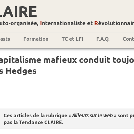
LAIRE
uto-organisée,
I
nternationaliste et
R
évolutionnai
asts
Formation
TC et LFI
F.A.Q.
Cont
apitalisme mafieux conduit toujo
is Hedges
Ces articles de la rubrique
« Ailleurs sur le web »
sont pu
pas la Tendance CLAIRE.