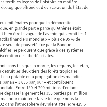
es terribles leçons de l’histoire en matière
 écologique effréné et d’éviscération de l’État de
e deux millénaires pour que la démocratie
que, en grande partie parce qu’Athènes était
bien être la vague de l’avenir, qui verrait les 1
actifs financiers mondiaux – plus de 95 % de
 le seuil de pauvreté fixé par la Banque
alcifiés ne perdurent que grâce à des systèmes
scération des libertés civiles.
issons tels que la morue, les requins, le flétan,
détruit les deux tiers des forêts tropicales
 l’eau potable et la propagation des maladies
 par an – 3 836 par jour – et contribuent
ndiale. Entre 150 et 200 millions d’enfants
e dépasse largement les 350 parties par million
imal pour maintenir la vie telle que nous la
CO2 dans l’atmosphère devraient atteindre 429,6