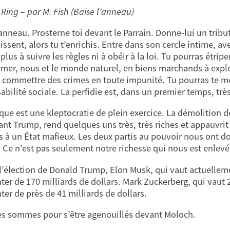
 Ring – par M. Fish (Baise l’anneau)
anneau. Prosterne toi devant le Parrain. Donne-lui un tribut,
issent, alors tu t’enrichis. Entre dans son cercle intime, av
plus à suivre les règles ni à obéir à la loi. Tu pourras étr
rmer, nous et le monde naturel, en biens marchands à expl
 commettre des crimes en toute impunité. Tu pourras te m
bilité sociale. La perfidie est, dans un premier temps, très 
que est une kleptocratie de plein exercice. La démolition d
ant Trump, rend quelques uns très, très riches et appauvrit
s à un État mafieux. Les deux partis au pouvoir nous ont d
 Ce n’est pas seulement notre richesse qui nous est enlevée
l’élection de Donald Trump, Elon Musk, qui vaut actuellemen
er de 170 milliards de dollars. Mark Zuckerberg, qui vaut 25
er de près de 41 milliards de dollars.
es sommes pour s’être agenouillés devant Moloch.