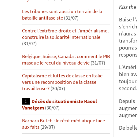
Kiss the
Les tribunes sont aussi un terrain de la
bataille antifasciste
(31/07)
Baise l’
s’enrich
Contre l’extrême-droite et l’impérialisme,
n’auras 
construire la solidarité internationale
transfo
(31/07)
pourras
responsa
Belgique, Suisse, Canada : comment le PIB
masque le recul du niveau de vie
(31/07)
L’Améri
bien av
Capitalisme et luttes de classe en Italie :
toujour
vers une recomposition de la classe
second.
travailleuse ?
(30/07)
Depuis 
Décès du situationniste Raoul
augment
Vaneigem
(30/07)
augment
Barbara Butch : le récit médiatique face
aux faits
(29/07)
De bell