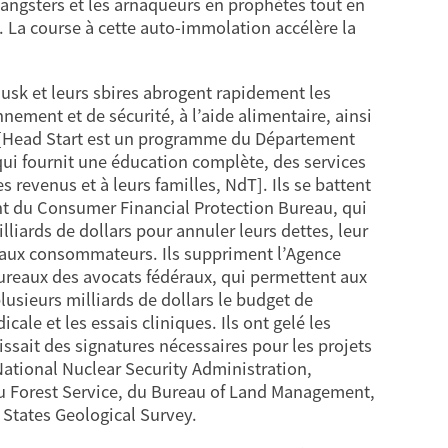
s gangsters et les arnaqueurs en prophètes tout en
n. La course à cette auto-immolation accélère la
sk et leurs sbires abrogent rapidement les
nement et de sécurité, à l’aide alimentaire, ainsi
t [Head Start est un programme du Département
 qui fournit une éducation complète, des services
s revenus et à leurs familles, NdT]. Ils se battent
nt du Consumer Financial Protection Bureau, qui
lliards de dollars pour annuler leurs dettes, leur
e aux consommateurs. Ils suppriment l’Agence
bureaux des avocats fédéraux, qui permettent aux
lusieurs milliards de dollars le budget de
cale et les essais cliniques. Ils ont gelé les
gissait des signatures nécessaires pour les projets
 National Nuclear Security Administration,
s du Forest Service, du Bureau of Land Management,
 States Geological Survey.