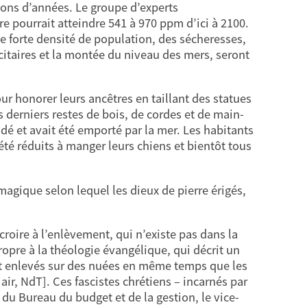
ions d’années. Le groupe d’experts
e pourrait atteindre 541 à 970 ppm d’ici à 2100.
ne forte densité de population, des sécheresses,
icitaires et la montée du niveau des mers, seront
 pour honorer leurs ancêtres en taillant des statues
s derniers restes de bois, de cordes et de main-
érodé et avait été emporté par la mer. Les habitants
 été réduits à manger leurs chiens et bientôt tous
gique selon lequel les dieux de pierre érigés,
croire à l’enlèvement, qui n’existe pas dans la
ropre à la théologie évangélique, qui décrit un
nt enlevés sur des nuées en même temps que les
air, NdT]. Ces fascistes chrétiens – incarnés par
u Bureau du budget et de la gestion, le vice-