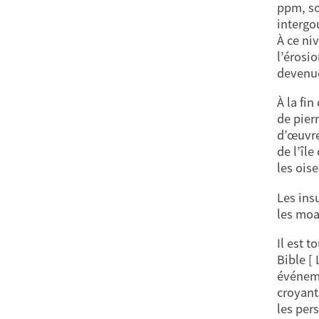
ppm, so
intergo
À ce ni
l’érosi
devenue
À la fin
de pier
d’œuvre 
de l’îl
les ois
Les ins
les moa
Il est 
Bible [
événeme
croyant
les per