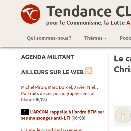
Tendance C
pour le
C
ommunisme, la
L
utte
A
Qui sommes-nous ?
Thèmes
Podc
AGENDA MILITANT
Le c
Chr
AILLEURS SUR LE WEB
Michel Piron, Marc Dorcel, Xavier Niel…
Portraits de ces pornographes en col
blanc
(06/08)
L’ARCOM rappelle à l’ordre BFM sur
ses mensonges anti-LFI
(06/08)
France, le grand déclassement