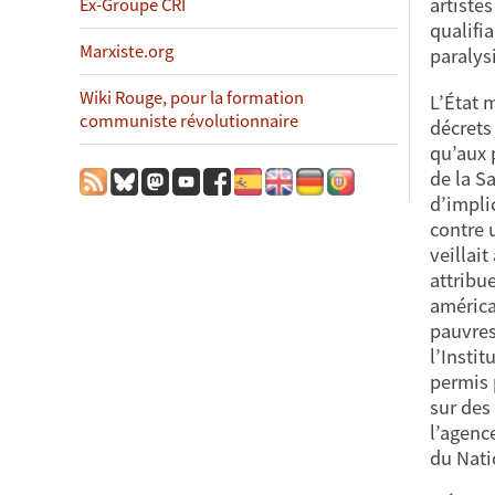
artistes
Ex-Groupe CRI
qualifi
Marxiste.org
paralysi
Wiki Rouge, pour la formation
L’État 
communiste révolutionnaire
décrets
qu’aux 
de la S
d’implic
contre 
veillai
attribu
américa
pauvres
l’Instit
permis p
sur des
l’agenc
du Nati