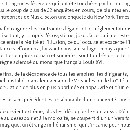
s 11 agences fédérales qui ont été touchées par la campa
us le coup de plus de 32 enquêtes en cours, de plaintes en
 entreprises de Musk, selon une enquête du New York Times
mafieux ignore les contraintes légales et les réglementations
ise tout, y compris l’écosystème, jusqu’à ce qu’il ne reste p
ce entre la réalité et l’illusion, ce qui occulte et exacerbe 
tance s’effondrera, laissant dans son sillage un pays qui n’
re. Les empires romain et sumérien sont tombés de cette m
 règne sclérosé du monarque français Louis XVI.
e final de la décadence de tous les empires, les dirigeants
l, installés dans leur version de Versailles ou de la Cité in
opulation de plus en plus opprimée et appauvrie et d’un e
hesse sans précédent est inséparable d’une pauvreté sans 
 vie devient extrême, plus les idéologies le sont aussi. D’
ce au désespoir et à la morosité, se coupent d’un univers fo
magique, un étrange millénarisme, qui s’incarne pour nous