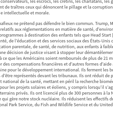
 conservateurs, les escrocs, les crétins, les charlatans, le
ant de traîtres ceux qui dénoncent le pillage et la corruptio
e intellectuelle et morale.
mafieux ne prétend pas défendre le bien commun. Trump, Mu
 relatifs aux réglementations en matière de santé, d’environ
programmes à destination des enfants tels que Head Star
anté, de l’éducation et des services sociaux des États-Unis
ation parentale, de santé, de nutrition, aux enfants à faible
une décision de justice visant à stopper leur démantèleme
t à ce que les Américains soient remboursés de plus de 21 mi
er des compensations financières et d’autres formes d’aid
ine pour le développement international. Ils ferment les 
 d’être représentés devant les tribunaux. Ils ont réduit de p
ut national de la santé, mettant en péril la recherche biomédi
our les projets solaires et éoliens, y compris lorsqu’il s’a
 terrains privés. Ils ont licencié plus de 300 personnes à la
e qui gère notre stock nucléaire. Ils réduisent les effectif
onal Park Service, du Fish and Wildlife Service et du United