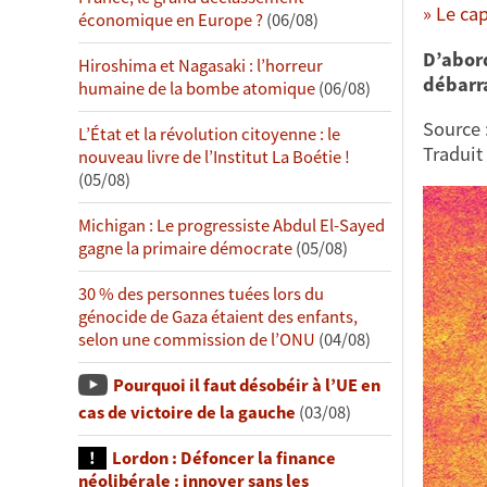
» Le ca
économique en Europe ?
(06/08)
D’abor
Hiroshima et Nagasaki : l’horreur
débarra
humaine de la bombe atomique
(06/08)
Source 
L’État et la révolution citoyenne : le
Traduit 
nouveau livre de l’Institut La Boétie !
(05/08)
Michigan : Le progressiste Abdul El-Sayed
gagne la primaire démocrate
(05/08)
30 % des personnes tuées lors du
génocide de Gaza étaient des enfants,
selon une commission de l’ONU
(04/08)
Pourquoi il faut désobéir à l’UE en
cas de victoire de la gauche
(03/08)
Lordon : Défoncer la finance
néolibérale : innover sans les