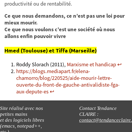
productivité ou de rentabilité.
Ce que nous demandons, ce n’est pas une loi pour
mieux mourir.
Ce que nous voulons c’est une société où nous
allons enfin pouvoir vivre
Hmed (Toulouse) et Tiffa (Marseille)
Roddy Slorach (2011),
Marxisme et handicap
↩︎
https://blogs.mediapart.fr/elena-
chamorro/blog/220525/aide-mourir-lettre-
ouverte-du-front-de-gauche-antivalidiste-fga-
aux-depute-es
↩︎
Site réalisé avec nos
Contact Tendance
petites mains
CLAIRE :
et des logiciels libres
contact@tendanceclaire
(emacs, notepad++,
etc.).