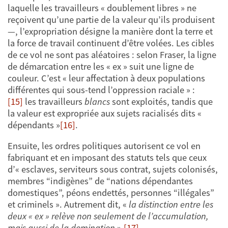
laquelle les travailleurs « doublement libres » ne
reçoivent qu’une partie de la valeur qu’ils produisent
—, l’expropriation désigne la manière dont la terre et
la force de travail continuent d’être volées. Les cibles
de ce vol ne sont pas aléatoires : selon Fraser, la ligne
de démarcation entre les « ex » suit une ligne de
couleur. C’est « leur affectation à deux populations
différentes qui sous-tend l’oppression raciale » :
[15]
les travailleurs
blancs
sont exploités, tandis que
la valeur est expropriée aux sujets racialisés dits «
dépendants »
[16]
.
Ensuite, les ordres politiques autorisent ce vol en
fabriquant et en imposant des statuts tels que ceux
d’« esclaves, serviteurs sous contrat, sujets colonisés,
membres “indigènes” de “nations dépendantes
domestiques”, péons endettés, personnes “illégales”
et criminels ». Autrement dit, «
la distinction entre les
deux « ex » relève non seulement de l’accumulation,
mais aussi de la domination
».
[17]