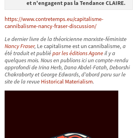
et n'engagent pas la Tendance CLAIRE.
https://www.contretemps.eu/capitalisme-
cannibalisme-nancy-fraser-discussion/
Le dernier livre de la théoricienne marxiste-féministe
Nancy Fraser
,
Le capitalisme est un cannibalisme,
a
été traduit et publié
par les éditions Agone
il y a
quelques mois. Nous en publions ici un compte-rendu
approfondi de Irina Herb, Dana Abdel-Fatah, Deborshi
Chakraborty et George Edwards
,
d’abord paru sur le
site de la revue
Historical Materialism
.