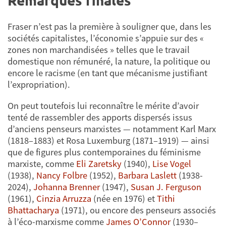
Fraser n’est pas la première à souligner que, dans les
sociétés capitalistes, l’économie s’appuie sur des «
zones non marchandisées » telles que le travail
domestique non rémunéré, la nature, la politique ou
encore le racisme (en tant que mécanisme justifiant
l’expropriation).
On peut toutefois lui reconnaître le mérite d’avoir
tenté de rassembler des apports dispersés issus
d’anciens penseurs marxistes — notamment Karl Marx
(1818–1883) et Rosa Luxemburg (1871–1919) — ainsi
que de figures plus contemporaines du féminisme
marxiste, comme
Eli Zaretsky
(1940),
Lise Vogel
(1938),
Nancy Folbre
(1952),
Barbara Laslett
(1938-
2024),
Johanna Brenner
(1947),
Susan J. Ferguson
(1961),
Cinzia Arruzza
(née en 1976) et
Tithi
Bhattacharya
(1971), ou encore des penseurs associés
à l’éco-marxisme comme
James O’Connor
(1930–