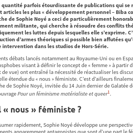
 quantité parfois étourdissante de publications qui s
et articles les plus « développement personnel – Biba 
he de Sophie Noyé a ceci de particulièrement honorabl
ment militante, qui cherche à résoudre des conflits th
iquement les luttes depuis lesquelles elle s’exprime. C
uction d’armes théoriques si possible bien affutées qu
 intervention dans les studios de Hors-Série.
ents débats lancés notamment au Royaume-Uni ou en Espagn
ansphobes visant à définir le concept de « femme » à partir 
t de vue) ont entraîné la nécessité de réactualiser les disc
lle étendue du « nous » féministe. C’est d’ailleurs finalemen
e de Sophie Noyé, invitée du 14 Juin dernier de Galatée 
1
ouvrage
Pour un féminisme matérialiste et queer
.
 « nous » féministe ?
sumer rapidement, Sophie Noyé développe une perspective q
nts apparemment antagonistes que sont d’une part le fémin