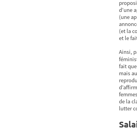
proposi
d’une a
(une ap
annoncé
(et la 
et le fa
Ainsi, 
féminis
fait qu
mais au
reproduc
d’affir
femmes,
de la c
lutter c
Sala