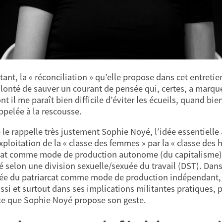
tant, la « réconciliation » qu’elle propose dans cet entret
olonté de sauver un courant de pensée qui, certes, a marq
nt il me paraît bien difficile d’éviter les écueils, quand b
appelée à la rescousse.
e rappelle très justement Sophie Noyé, l’idée essentielle a
xploitation de la « classe des femmes » par la « classe des 
cat comme mode de production autonome (du capitalisme) 
é selon une division sexuelle/sexuée du travail (DST). Dans 
dée du patriarcat comme mode de production indépendant,
ssi et surtout dans ses implications militantes pratiques, 
te que Sophie Noyé propose son geste.