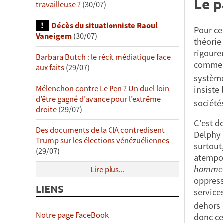
Le p
travailleuse ?
(30/07)
Décès du situationniste Raoul
Pour cel
Vaneigem
(30/07)
théorie
rigoure
Barbara Butch : le récit médiatique face
comme «
aux faits
(29/07)
système
Mélenchon contre Le Pen ? Un duel loin
insiste 
d’être gagné d’avance pour l’extrême
société
droite
(29/07)
C’est d
Des documents de la CIA contredisent
Delphy 
Trump sur les élections vénézuéliennes
surtout,
(29/07)
atempor
hommes
Lire plus...
oppres
LIENS
service
dehors 
Notre page FaceBook
donc ce 