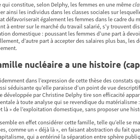
 qui constitue, selon Delphy, les femmes en une même
cla
uer ainsi les individus dans les classes sociales sur lesque
cat défavoriserait également les femmes dans le cadre du m
nt à entrer sur le marché du travail salarié, s’y trouvent di
ation domestique : poussant les femmes d’une part à devoir
llement, d’autre part à accepter des salaires plus bas, les 
lement.
amille nucléaire a une histoire (cap
évidemment dans l’expression de cette thèse des constats qu’i
ssi séduisante qu’elle paraisse d’un point de vue descript
ue développée par Christine Delphy tire son efficacité appa
ntale à toute analyse qui se revendique du matérialisme : il
 et là » de l’exploitation domestique, sans proposer une hist
emble en effet considérer cette famille, telle qu’elle se ma
s, comme un « déjà là », en faisant abstraction du fait que
capitalisme, qui a entériné la séparation entre sphère publ