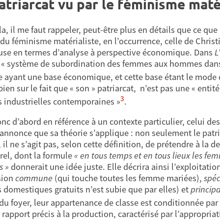
atriarcat vu par le féminisme maté
a, il me faut rappeler, peut-être plus en détails que ce que
 du féminisme matérialiste, en l’occurrence, celle de Christi
use en termes d’analyse à perspective économique. Dans
L
 système de subordination des femmes aux hommes dans n
 ayant une base économique, et cette base étant le mode
bien sur le fait que « son » patriarcat, n’est pas une « entité
3
s industrielles contemporaines »
.
onc d’abord en référence à un contexte particulier, celui de
annonce que sa théorie s’applique : non seulement le patri
 il ne s’agit pas, selon cette définition, de prétendre à la 
el, dont la formule
« en tous temps et en tous lieux les fe
 »
donnerait une idée juste. Elle décrira ainsi l’exploitat
sion
commune
(qui touche toutes les femme mariées),
spéc
s domestiques gratuits n’est subie que par elles) et
princip
du foyer, leur appartenance de classe est conditionnée par
rapport précis à la production, caractérisé par l’appropriati