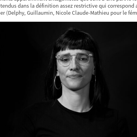
tendus dans la définition assez restrictive qui correspond 
er (Delphy, Guillaumin, Nicole Claude-Mathieu pour le fémi