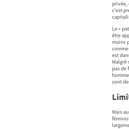
privée,
c’est p
capital
Le « pa
être ap
moins p
comme a
est dan
Malgré 
pas de 
hommes 
sont de
Limi
Mais au
féminis
largemen