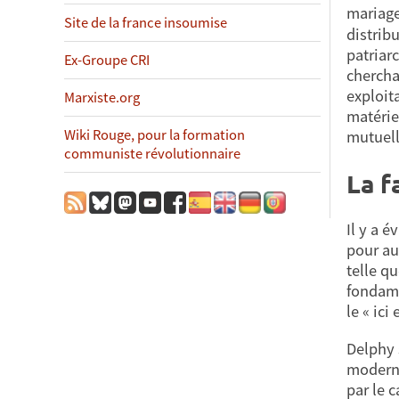
mariage
Site de la france insoumise
distrib
patriar
Ex-Groupe CRI
chercha
exploit
Marxiste.org
matérie
Wiki Rouge, pour la formation
mutuel
communiste révolutionnaire
La f
Il y a 
pour au
telle q
fondame
le « ici
Delphy s
moderne
par le 