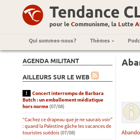
Tendance C
pour le
C
ommunisme, la
L
utte
A
Qui sommes-nous ?
Thèmes
Podc
AGENDA MILITANT
Aba
AILLEURS SUR LE WEB
Concert interrompu de Barbara
Butch : un emballement médiatique
hors norme
(07/08)
“Cachez ce drapeau que je ne saurais voir”
: quand la Palestine gâche les vacances de
Abandon
touristes suédois
(07/08)