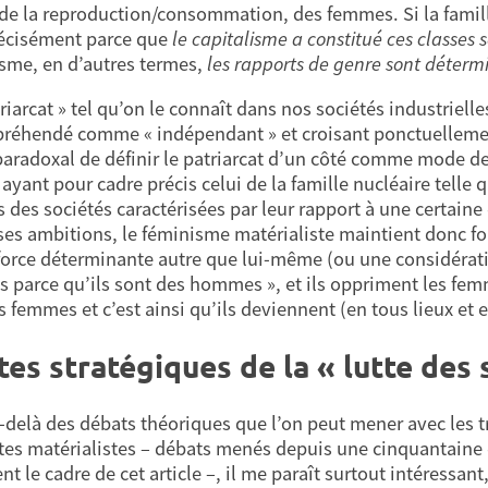
 de la reproduction/consommation, des femmes. Si la famille
récisément parce que
le capitalisme a constitué ces classes 
isme, en d’autres termes,
les rapports de genre sont détermi
triarcat » tel qu’on le connaît dans nos sociétés industriel
préhendé comme « indépendant » et croisant ponctuellement 
aradoxal de définir le patriarcat d’un côté comme mode de p
yant pour cadre précis celui de la famille nucléaire telle q
s des sociétés caractérisées par leur rapport à une certaine 
ses ambitions, le féminisme matérialiste maintient donc forc
force déterminante autre que lui-même (ou une considératio
parce qu’ils sont des hommes », et ils oppriment les fem
s femmes et c’est ainsi qu’ils deviennent (en tous lieux
tes stratégiques de la « lutte des 
-delà des débats théoriques que l’on peut mener avec les t
tes matérialistes – débats menés depuis une cinquantaine 
t le cadre de cet article –, il me paraît surtout intéressant