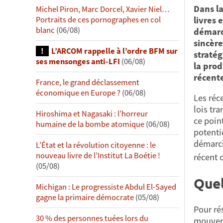
Dans la
Michel Piron, Marc Dorcel, Xavier Niel…
livres 
Portraits de ces pornographes en col
blanc
(06/08)
démarc
sincère
L’ARCOM rappelle à l’ordre BFM sur
stratég
ses mensonges anti-LFI
(06/08)
la prod
récente
France, le grand déclassement
économique en Europe ?
(06/08)
Les réc
lois tr
Hiroshima et Nagasaki : l’horreur
ce poin
humaine de la bombe atomique
(06/08)
potentie
démarch
L’État et la révolution citoyenne : le
nouveau livre de l’Institut La Boétie !
récent 
(05/08)
Quel
Michigan : Le progressiste Abdul El-Sayed
gagne la primaire démocrate
(05/08)
Pour ré
30 % des personnes tuées lors du
mouveme