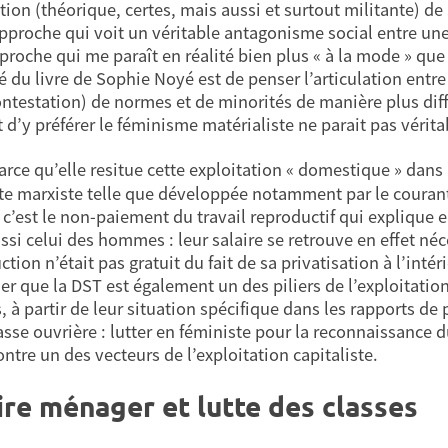
tion (théorique, certes, mais aussi et surtout militante) de
pproche qui voit un véritable antagonisme social entre u
proche qui me paraît en réalité bien plus « à la mode » que 
 du livre de Sophie Noyé est de penser l’articulation entre 
contestation) de normes et de minorités de manière plus dif
it d’y préférer le féminisme matérialiste ne parait pas vérita
parce qu’elle resitue cette exploitation « domestique » dans
te marxiste telle que développée notamment par le courant
e c’est le non-paiement du travail reproductif qui explique 
ssi celui des hommes : leur salaire se retrouve en effet néc
tion n’était pas gratuit du fait de sa privatisation à l’inté
mer que la DST est également un des piliers de l’exploitatio
 à partir de leur situation spécifique dans les rapports de
lasse ouvrière : lutter en féministe pour la reconnaissance 
ontre un des vecteurs de l’exploitation capitaliste.
ire ménager et lutte des classes