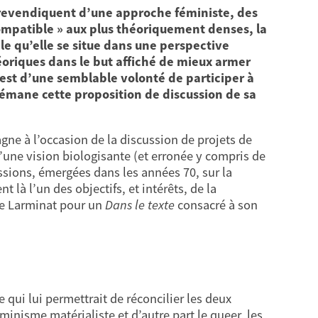
e revendiquent d’une approche féministe, des
compatible » aux plus théoriquement denses, la
e qu’elle se situe dans une perspective
éoriques dans le but affiché de mieux armer
’est d’une semblable volonté de participer à
’émane cette proposition de discussion de sa
e à l’occasion de la discussion de projets de
d’une vision biologisante (et erronée y compris de
ussions, émergées dans les années 70, sur la
t là l’un des objectifs, et intérêts, de la
de Larminat pour un
Dans le texte
consacré à son
ui lui permettrait de réconcilier les deux
isme matérialiste et d’autre part le queer, les