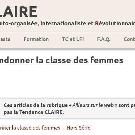
LAIRE
uto-organisée,
I
nternationaliste et
R
évolutionnai
asts
Formation
TC et LFI
F.A.Q.
Cont
ndonner la classe des femmes
Ces articles de la rubrique
« Ailleurs sur le web »
sont pu
pas la Tendance CLAIRE.
ner la classe des femmes – Hors Série