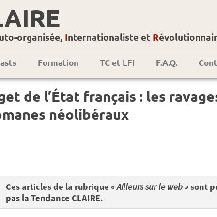
LAIRE
uto-organisée,
I
nternationaliste et
R
évolutionnai
asts
Formation
TC et LFI
F.A.Q.
Cont
et de l’État français : les rava
omanes néolibéraux
Ces articles de la rubrique
« Ailleurs sur le web »
sont pu
pas la Tendance CLAIRE.