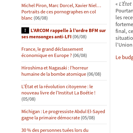
«
L’État
Michel Piron, Marc Dorcel, Xavier Niel…
Pourtan
Portraits de ces pornographes en col
les rec
blanc
(06/08)
forteme
L’ARCOM rappelle à l’ordre BFM sur
final, c
ses mensonges anti-LFI
(06/08)
situati
l’Union
France, le grand déclassement
économique en Europe ?
(06/08)
Le budge
Hiroshima et Nagasaki : l’horreur
humaine de la bombe atomique
(06/08)
L’État et la révolution citoyenne : le
nouveau livre de l’Institut La Boétie !
(05/08)
Michigan : Le progressiste Abdul El-Sayed
gagne la primaire démocrate
(05/08)
30 % des personnes tuées lors du