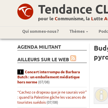
Tendance C
pour le
C
ommunisme, la
L
utte
A
Qui sommes-nous ?
Thèmes
Podc
AGENDA MILITANT
Budg
pyr
AILLEURS SUR LE WEB
Concert interrompu de Barbara
Butch : un emballement médiatique
hors norme
(07/08)
“Cachez ce drapeau que je ne saurais voir”
: quand la Palestine gâche les vacances de
touristes suédois
(07/08)