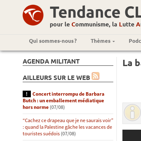
Tendance C
pour le
C
ommunisme, la
L
utte
A
Qui sommes-nous ?
Thèmes
Podc
AGENDA MILITANT
La b
AILLEURS SUR LE WEB
Concert interrompu de Barbara
Butch : un emballement médiatique
hors norme
(07/08)
“Cachez ce drapeau que je ne saurais voir”
: quand la Palestine gâche les vacances de
touristes suédois
(07/08)