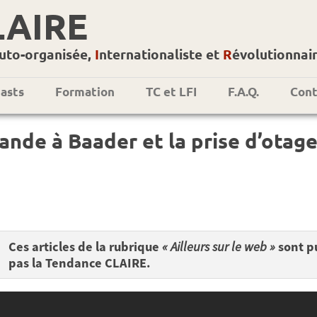
LAIRE
uto-organisée,
I
nternationaliste et
R
évolutionnai
asts
Formation
TC et LFI
F.A.Q.
Cont
ande à Baader et la prise d’otag
Ces articles de la rubrique
« Ailleurs sur le web »
sont pu
pas la Tendance CLAIRE.