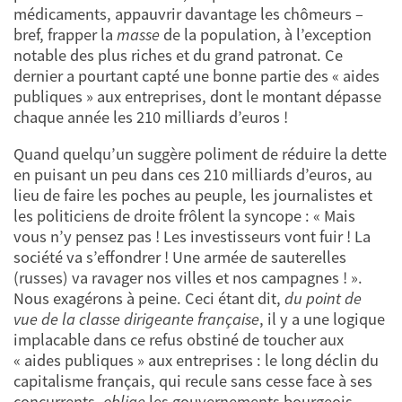
médicaments, appauvrir davantage les chômeurs –
bref, frapper la
masse
de la population, à l’exception
notable des plus riches et du grand patronat. Ce
dernier a pourtant capté une bonne partie des « aides
publiques » aux entreprises, dont le montant dépasse
chaque année les 210 milliards d’euros !
Quand quelqu’un suggère poliment de réduire la dette
en puisant un peu dans ces 210 milliards d’euros, au
lieu de faire les poches au peuple, les journalistes et
les politiciens de droite frôlent la syncope : « Mais
vous n’y pensez pas ! Les investisseurs vont fuir ! La
société va s’effondrer ! Une armée de sauterelles
(russes) va ravager nos villes et nos campagnes ! ».
Nous exagérons à peine. Ceci étant dit,
du point de
vue de la classe dirigeante française
, il y a une logique
implacable dans ce refus obstiné de toucher aux
« aides publiques » aux entreprises : le long déclin du
capitalisme français, qui recule sans cesse face à ses
concurrents,
oblige
les gouvernements bourgeois