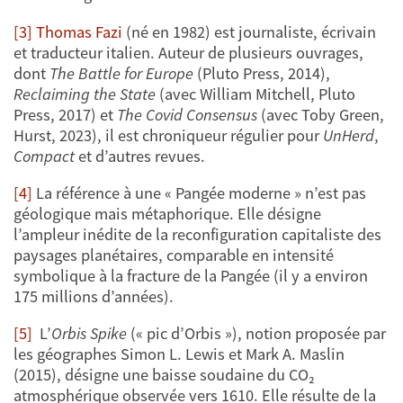
[3]
Thomas Fazi
(né en 1982) est journaliste, écrivain
et traducteur italien. Auteur de plusieurs ouvrages,
dont
The Battle for Europe
(Pluto Press, 2014),
Reclaiming the State
(avec William Mitchell, Pluto
Press, 2017) et
The Covid Consensus
(avec Toby Green,
Hurst, 2023), il est chroniqueur régulier pour
UnHerd
,
Compact
et d’autres revues.
[4]
La référence à une « Pangée moderne » n’est pas
géologique mais métaphorique. Elle désigne
l’ampleur inédite de la reconfiguration capitaliste des
paysages planétaires, comparable en intensité
symbolique à la fracture de la Pangée (il y a environ
175 millions d’années).
[5]
L’
Orbis Spike
(« pic d’Orbis »), notion proposée par
les géographes Simon L. Lewis et Mark A. Maslin
(2015), désigne une baisse soudaine du CO₂
atmosphérique observée vers 1610. Elle résulte de la