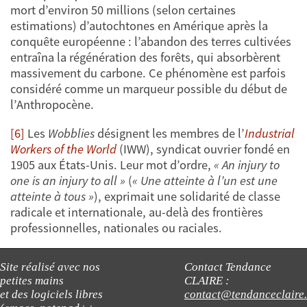
mort d’environ 50 millions (selon certaines
estimations) d’autochtones en Amérique après la
conquête européenne : l’abandon des terres cultivées
entraîna la régénération des forêts, qui absorbèrent
massivement du carbone. Ce phénomène est parfois
considéré comme un marqueur possible du début de
l’Anthropocène.
[6]
Les
Wobblies
désignent les membres de l’
Industrial
Workers of the World
(IWW), syndicat ouvrier fondé en
1905 aux États-Unis. Leur mot d’ordre,
« An injury to
one is an injury to all »
(
« Une atteinte à l’un est une
atteinte à tous »
), exprimait une solidarité de classe
radicale et internationale, au-delà des frontières
professionnelles, nationales ou raciales.
Site réalisé avec nos
Contact Tendance
petites mains
CLAIRE :
et des logiciels libres
contact@tendanceclaire