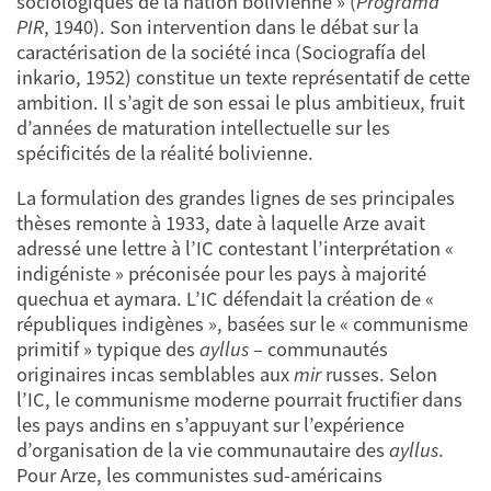
sociologiques de la nation bolivienne » (
Programa
PIR
, 1940). Son intervention dans le débat sur la
caractérisation de la société inca (Sociografía del
inkario, 1952) constitue un texte représentatif de cette
ambition. Il s’agit de son essai le plus ambitieux, fruit
d’années de maturation intellectuelle sur les
spécificités de la réalité bolivienne.
La formulation des grandes lignes de ses principales
thèses remonte à 1933, date à laquelle Arze avait
adressé une lettre à l’IC contestant l’interprétation «
indigéniste » préconisée pour les pays à majorité
quechua et aymara. L’IC défendait la création de «
républiques indigènes », basées sur le « communisme
primitif » typique des
ayllus
– communautés
originaires incas semblables aux
mir
russes. Selon
l’IC, le communisme moderne pourrait fructifier dans
les pays andins en s’appuyant sur l’expérience
d’organisation de la vie communautaire des
ayllus
.
Pour Arze, les communistes sud-américains