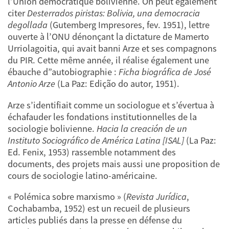
l’Union démocratique bolivienne. On peut également
citer
Desterrados piristas: Bolivia, una democracia
degollada
(Gutemberg Impresores, fev. 1951), lettre
ouverte à l’ONU dénonçant la dictature de Mamerto
Urriolagoitia, qui avait banni Arze et ses compagnons
du PIR. Cette même année, il réalise également une
ébauche d”autobiographie :
Ficha biográfica de José
Antonio Arze
(La Paz: Edição do autor, 1951).
Arze s’identifiait comme un sociologue et s’évertua à
échafauder les fondations institutionnelles de la
sociologie bolivienne.
Hacia la creación de un
Instituto Sociográfico de América Latina [ISAL]
(La Paz:
Ed. Fenix, 1953) rassemble notamment des
documents, des projets mais aussi une proposition de
cours de sociologie latino-américaine.
« Polémica sobre marxismo » (
Revista Jurídica
,
Cochabamba, 1952) est un recueil de plusieurs
articles publiés dans la presse en défense du