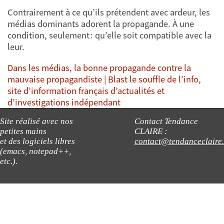
Contrairement à ce qu’ils prétendent avec ardeur, les
médias dominants adorent la propagande. À une
condition, seulement : qu’elle soit compatible avec la
leur.
Dans les médias, la bonne propagande contre la
mauvaise propagandiste | Blast le souffle de l’info,
site d’information français d’actualités et
d’investigations indépendant
Site réalisé avec nos
Contact Tendance
petites mains
CLAIRE :
et des logiciels libres
contact@tendanceclaire
(emacs, notepad++,
etc.).