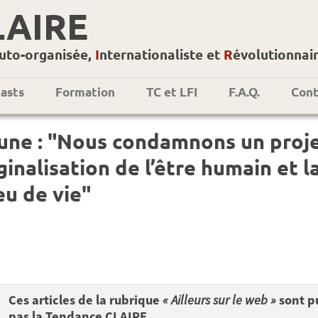
LAIRE
uto-organisée,
I
nternationaliste et
R
évolutionnai
asts
Formation
TC et LFI
F.A.Q.
Cont
une : "Nous condamnons un proje
inalisation de l’être humain et l
eu de vie"
Ces articles de la rubrique
« Ailleurs sur le web »
sont pu
pas la Tendance CLAIRE.