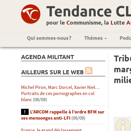
Tendance C
pour le
C
ommunisme, la
L
utte
A
Qui sommes-nous ?
Thèmes
Podc
AGENDA MILITANT
Trib
marg
AILLEURS SUR LE WEB
mili
Michel Piron, Marc Dorcel, Xavier Niel…
Portraits de ces pornographes en col
blanc
(06/08)
L’ARCOM rappelle à l’ordre BFM sur
ses mensonges anti-LFI
(06/08)
France, le grand déclassement