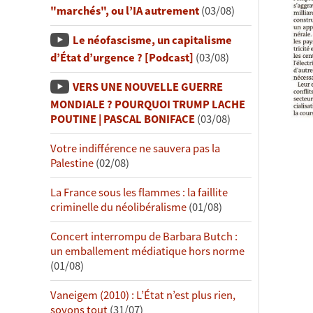
"marchés", ou l’IA autrement
(03/08)
Le néofascisme, un capitalisme
d’État d’urgence ? [Podcast]
(03/08)
VERS UNE NOUVELLE GUERRE
MONDIALE ? POURQUOI TRUMP LACHE
POUTINE | PASCAL BONIFACE
(03/08)
Votre indifférence ne sauvera pas la
Palestine
(02/08)
La France sous les flammes : la faillite
criminelle du néolibéralisme
(01/08)
Concert interrompu de Barbara Butch :
un emballement médiatique hors norme
(01/08)
Vaneigem (2010) : L’État n’est plus rien,
soyons tout
(31/07)