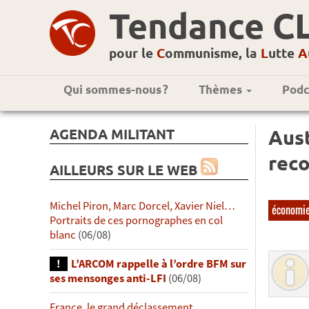
Tendance C
pour le
C
ommunisme, la
L
utte
A
Qui sommes-nous ?
Thèmes
Podc
AGENDA MILITANT
Aust
rec
AILLEURS SUR LE WEB
Michel Piron, Marc Dorcel, Xavier Niel…
économi
Portraits de ces pornographes en col
blanc
(06/08)
L’ARCOM rappelle à l’ordre BFM sur
ses mensonges anti-LFI
(06/08)
France, le grand déclassement