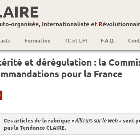
LAIRE
uto-organisée,
I
nternationaliste et
R
évolutionnai
asts
Formation
TC et LFI
F.A.Q.
Cont
érité et dérégulation : la Commi
ommandations pour la France
e
Ces articles de la rubrique
« Ailleurs sur le web »
sont pu
pas la Tendance CLAIRE.