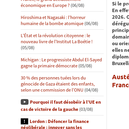
Si le p
économique en Europe ?
(06/08)
En eff
2026. O
Hiroshima et Nagasaki : l’horreur
dérégu
humaine de la bombe atomique
(06/08)
princip
L’État et la révolution citoyenne : le
domaine
nouveau livre de l’Institut La Boétie !
ou orie
(05/08)
elles n
diplom
Michigan : Le progressiste Abdul El-Sayed
Bruxell
gagne la primaire démocrate
(05/08)
Austé
30 % des personnes tuées lors du
Franc
génocide de Gaza étaient des enfants,
selon une commission de l’ONU
(04/08)
Pourquoi il faut désobéir à l’UE en
cas de victoire de la gauche
(03/08)
Lordon : Défoncer la finance
néolibérale : innover sans les