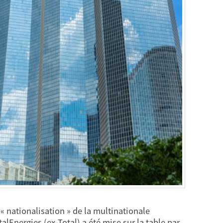
 « nationalisation » de la multinationale
talEnergies (ex-Total) a été mise sur la table par