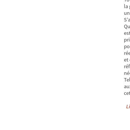
la
un
S’
Qu
est
pr
po
ré
et
ré
né
Te
au
ce
Li