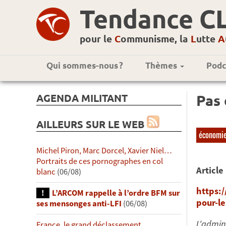
Tendance C
pour le
C
ommunisme, la
L
utte
A
Qui sommes-nous ?
Thèmes
Podc
AGENDA MILITANT
Pas 
AILLEURS SUR LE WEB
économi
Michel Piron, Marc Dorcel, Xavier Niel…
Portraits de ces pornographes en col
Article
blanc
(06/08)
https:
L’ARCOM rappelle à l’ordre BFM sur
pour-le
ses mensonges anti-LFI
(06/08)
L'admin
France, le grand déclassement