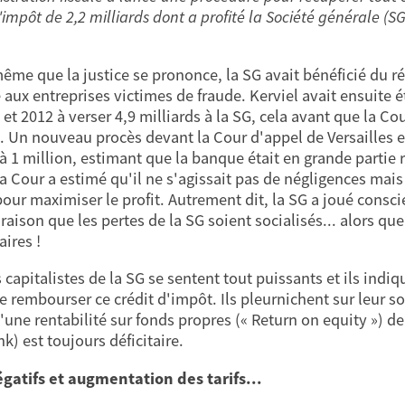
'impôt de 2,2 milliards dont a profité la Société générale (S
ême que la justice se prononce, la SG avait bénéficié du ré
 aux entreprises victimes de fraude. Kerviel avait ensuite
 et 2012 à verser 4,9 milliards à la SG, cela avant que la C
. Un nouveau procès devant la Cour d'appel de Versailles e
 à 1 million, estimant que la banque était en grande partie 
La Cour a estimé qu'il ne s'agissait pas de négligences mais
our maximiser le profit. Autrement dit, la SG a joué consciem
raison que les pertes de la SG soient socialisés... alors qu
aires !
 capitalistes de la SG se sentent tout puissants et ils indi
e rembourser ce crédit d'impôt. Ils pleurnichent sur leur sort
d'une rentabilité sur fonds propres (« Return on equity ») de
k) est toujours déficitaire.
gatifs et augmentation des tarifs...