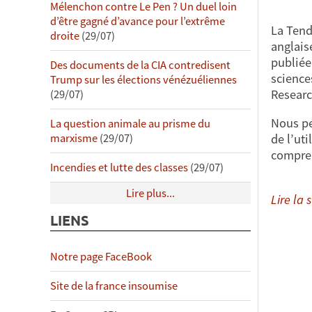
Mélenchon contre Le Pen ? Un duel loin
d’être gagné d’avance pour l’extrême
La Tend
droite
(29/07)
anglais
publiée
Des documents de la CIA contredisent
science
Trump sur les élections vénézuéliennes
Researc
(29/07)
Nous pe
La question animale au prisme du
de l’ut
marxisme
(29/07)
compren
Incendies et lutte des classes
(29/07)
Lire plus...
Lire la s
LIENS
Notre page FaceBook
Site de la france insoumise