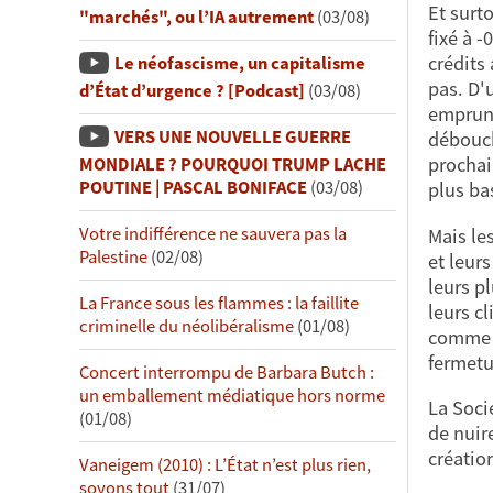
Et surt
"marchés", ou l’IA autrement
(03/08)
fixé à 
crédits
Le néofascisme, un capitalisme
pas. D'
d’État d’urgence ? [Podcast]
(03/08)
emprunt
VERS UNE NOUVELLE GUERRE
débouch
prochai
MONDIALE ? POURQUOI TRUMP LACHE
POUTINE | PASCAL BONIFACE
(03/08)
plus ba
Votre indifférence ne sauvera pas la
Mais le
Palestine
(02/08)
et leur
leurs p
La France sous les flammes : la faillite
leurs cl
criminelle du néolibéralisme
(01/08)
comme l
fermetu
Concert interrompu de Barbara Butch :
un emballement médiatique hors norme
La Soci
(01/08)
de nuire
créatio
Vaneigem (2010) : L’État n’est plus rien,
soyons tout
(31/07)