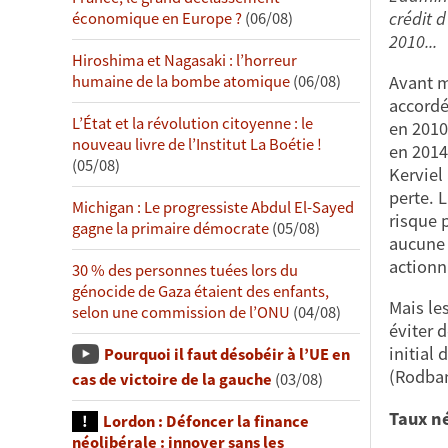
crédit d
économique en Europe ?
(06/08)
2010...
Hiroshima et Nagasaki : l’horreur
humaine de la bombe atomique
(06/08)
Avant m
accordé
L’État et la révolution citoyenne : le
en 2010
nouveau livre de l’Institut La Boétie !
en 2014
(05/08)
Kerviel
perte. 
Michigan : Le progressiste Abdul El-Sayed
risque p
gagne la primaire démocrate
(05/08)
aucune 
actionn
30 % des personnes tuées lors du
génocide de Gaza étaient des enfants,
Mais les
selon une commission de l’ONU
(04/08)
éviter d
initial 
Pourquoi il faut désobéir à l’UE en
(Rodban
cas de victoire de la gauche
(03/08)
Taux né
Lordon : Défoncer la finance
néolibérale : innover sans les