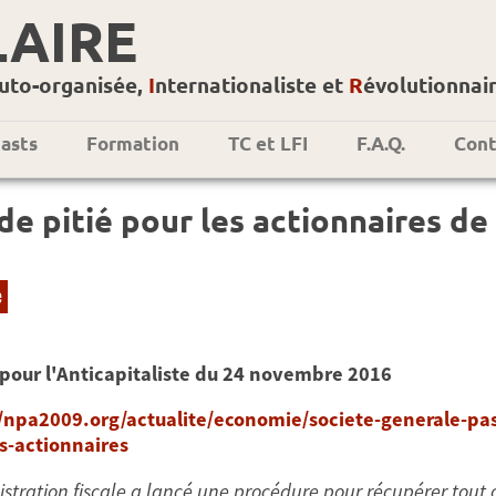
LAIRE
uto-organisée,
I
nternationaliste et
R
évolutionnai
asts
Formation
TC et LFI
F.A.Q.
Cont
de pitié pour les actionnaires de 
e
 pour l'Anticapitaliste du 24 novembre 2016
//npa2009.org/actualite/economie/societe-generale-pas
s-actionnaires
istration fiscale a lancé une procédure pour récupérer tout 