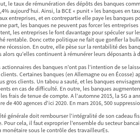
out, le taux de rémunération des dépôts des banques commer
-0,4% aujourd'hui. Ainsi, la BCE « punit » les banques en tax
 aux entreprises, et en contrepartie elle paye les banques 
une part, les banques ne peuvent pas forcer les entreprises
ent, les entreprises le font davantage pour spéculer sur le
é rentable. Donc cette politique ne fait que gonfler la bulle
ne récession. En outre, elle pèse sur la rentabilité des ban
s alors qu'elles continuent à rémunérer leurs déposants à de
s actionnaires des banques n'ont pas l'intention de se laisse
s clients. Certaines banques (en Allemagne ou en Écosse) a
lus gros clients. Un tabou a sauté, et les banques envisag
ients en cas de difficulté. En outre, les banques augmentent 
es frais de tenue de compte. A l'automne 2015, la SG a ann
re de 400 agences d'ici 2020. En mars 2016, 500 suppressio
été générale doit rembourser l'intégralité de son cadeau fisc
. Pour cela, il faut exproprier l'ensemble du secteur bancai
n monétaire sous le contrôle des travailleurEs.