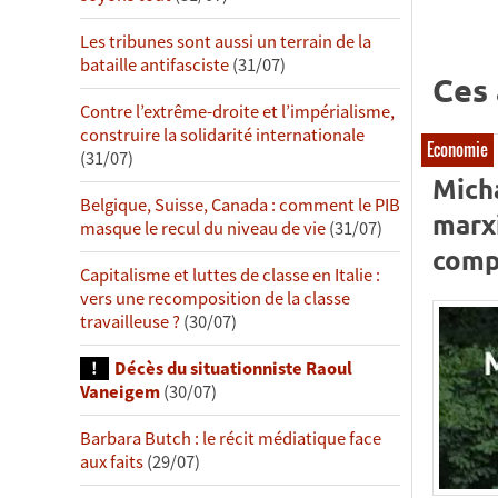
Les tribunes sont aussi un terrain de la
bataille antifasciste
(31/07)
Ces 
Contre l’extrême-droite et l’impérialisme,
construire la solidarité internationale
Economie
(31/07)
Micha
Belgique, Suisse, Canada : comment le PIB
marxi
masque le recul du niveau de vie
(31/07)
comp
Capitalisme et luttes de classe en Italie :
vers une recomposition de la classe
travailleuse ?
(30/07)
Décès du situationniste Raoul
Vaneigem
(30/07)
Barbara Butch : le récit médiatique face
aux faits
(29/07)