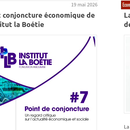
19 mai 2026
Eco
t conjoncture économique de
L
titut la Boétie
d
La