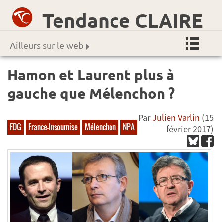
Tendance CLAIRE
Ailleurs sur le web
Hamon et Laurent plus à
gauche que Mélenchon ?
Par
Julien Varlin
(15
FDG
France-Insoumise
Mélenchon
NPA
février 2017)