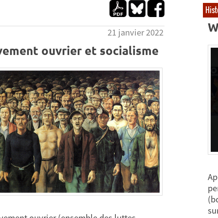
Hist
W
21 janvier 2022
ement ouvrier et socialisme
Ap
pe
(b
su
ement ouvrier (ensemble des luttes