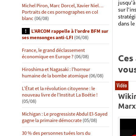
jusqu'à
Michel Piron, Marc Dorcel, Xavier Niel…
sur l'in
Portraits de ces pornographes en col
stratégi
blanc
(06/08)
dans le
L’ARCOM rappelle à l’ordre BFM sur
ses mensonges anti-LFI
(06/08)
France, le grand déclassement
Ces 
économique en Europe ?
(06/08)
vous
Hiroshima et Nagasaki : l’horreur
humaine de la bombe atomique
(06/08)
Vidéo
L’État et la révolution citoyenne : le
Wiki
nouveau livre de l’Institut La Boétie !
(05/08)
Marx
Michigan : Le progressiste Abdul El-Sayed
gagne la primaire démocrate
(05/08)
30 % des personnes tuées lors du