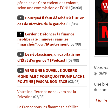
génocide de Gaza étaient des enfants,
selon une commission de l’ONU
(04/08)
Pourquoi il faut désobéir à l’UE en
cas de victoire de la gauche
(03/08)
Lordon : Défoncer la finance
néolibérale : innover sans les
"marchés", ou l’IA autrement
(03/08)
Le néofascisme, un capitalisme
d’État d’urgence ? [Podcast]
(03/08)
Nous re
VERS UNE NOUVELLE GUERRE
qualité
MONDIALE ? POURQUOI TRUMP LACHE
POUTINE | PASCAL BONIFACE
(03/08)
Une brè
du comm
Votre indifférence ne sauvera pas la
Palestine
(02/08)
Lire la 
La France sous les flammes : la faillite