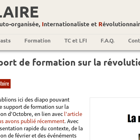
LAIRE
uto-organisée,
I
nternationaliste et
R
évolutionnai
asts
Formation
TC et LFI
F.A.Q.
Cont
ort de formation sur la révolut
stoire
blions ici des diapo pouvant
de support de formation sur la
ion d'Octobre, en lien avec
l'article
us avons publié récemment
. Avec
sentation rapide du contexte, de la
ion de février et des événéments