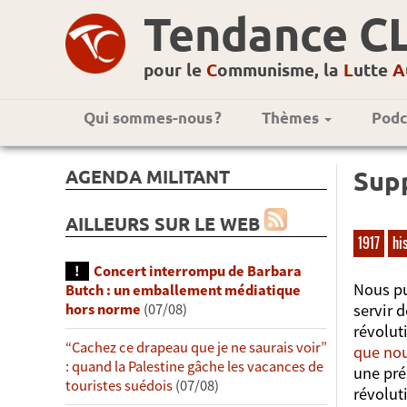
Tendance C
pour le
C
ommunisme, la
L
utte
A
Qui sommes-nous ?
Thèmes
Podc
AGENDA MILITANT
Supp
AILLEURS SUR LE WEB
1917
hi
Concert interrompu de Barbara
Nous pu
Butch : un emballement médiatique
hors norme
(07/08)
servir 
révolut
“Cachez ce drapeau que je ne saurais voir”
que no
: quand la Palestine gâche les vacances de
une pré
touristes suédois
(07/08)
révolut