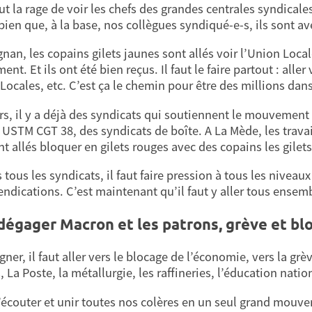
ut la rage de voir les chefs des grandes centrales syndical
 bien que, à la base, nos collègues syndiqué-e-s, ils sont a
gnan, les copains gilets jaunes sont allés voir l’Union Loc
t. Et ils ont été bien reçus. Il faut le faire partout : alle
Locales, etc. C’est ça le chemin pour être des millions dans 
urs, il y a déjà des syndicats qui soutiennent le mouvement 
 USTM CGT 38, des syndicats de boîte. A La Mède, les travail
nt allés bloquer en gilets rouges avec des copains les gilet
 tous les syndicats, il faut faire pression à tous les niveaux
endications. C’est maintenant qu’il faut y aller tous ensemb
dégager Macron et les patrons, grève et blo
ner, il faut aller vers le blocage de l’économie, vers la grè
, La Poste, la métallurgie, les raffineries, l’éducation nati
 s’écouter et unir toutes nos colères en un seul grand mouv