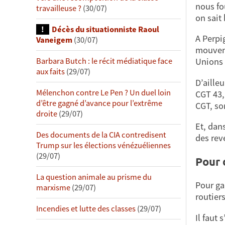
nous fo
travailleuse ?
(30/07)
on sait
Décès du situationniste Raoul
A Perpi
Vaneigem
(30/07)
mouvemen
Unions 
Barbara Butch : le récit médiatique face
aux faits
(29/07)
D’aille
Mélenchon contre Le Pen ? Un duel loin
CGT 43,
d’être gagné d’avance pour l’extrême
CGT, so
droite
(29/07)
Et, dans
Des documents de la CIA contredisent
des rev
Trump sur les élections vénézuéliennes
(29/07)
Pour 
La question animale au prisme du
Pour gag
marxisme
(29/07)
routiers
Incendies et lutte des classes
(29/07)
Il faut