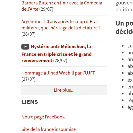
gouvern
Barbara Butch : en finir avec la Comedia
politiq
dell’Arte
(29/07)
Argentine : 50 ans après le coup d’État
Un po
militaire, quel héritage de la dictature ?
décide
(28/07)
su
Hystérie anti-Mélenchon, la
au
France en triple crise et le grand
an
renversement
(28/07)
ab
ab
Hommage à Jihad Wachill par l’UJFP
(27/07)
ex
em
Lire plus...
ab
ré
LIENS
ég
Notre page FaceBook
Site de la france insoumise