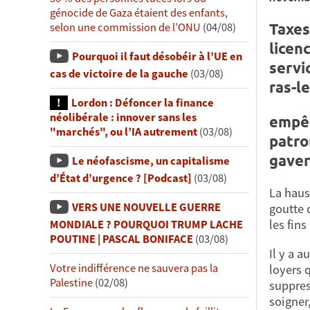
génocide de Gaza étaient des enfants,
Taxes,
selon une commission de l’ONU
(04/08)
licen
Pourquoi il faut désobéir à l’UE en
servi
cas de victoire de la gauche
(03/08)
ras-le
Lordon : Défoncer la finance
néolibérale : innover sans les
empêc
"marchés", ou l’IA autrement
(03/08)
patro
gaver
Le néofascisme, un capitalisme
d’État d’urgence ? [Podcast]
(03/08)
La hauss
VERS UNE NOUVELLE GUERRE
goutte d
les fin
MONDIALE ? POURQUOI TRUMP LACHE
POUTINE | PASCAL BONIFACE
(03/08)
Il y a a
Votre indifférence ne sauvera pas la
loyers 
Palestine
(02/08)
suppres
soigner