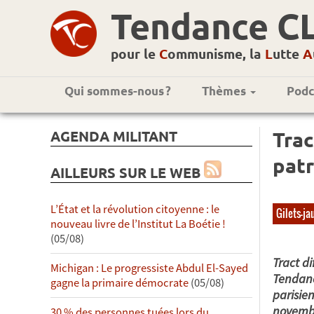
Tendance C
pour le
C
ommunisme, la
L
utte
A
Qui sommes-nous ?
Thèmes
Podc
AGENDA MILITANT
Trac
patr
AILLEURS SUR LE WEB
L’État et la révolution citoyenne : le
Gilets-ja
nouveau livre de l’Institut La Boétie !
(05/08)
Tract di
Michigan : Le progressiste Abdul El-Sayed
Tendanc
gagne la primaire démocrate
(05/08)
parisie
novemb
30 % des personnes tuées lors du