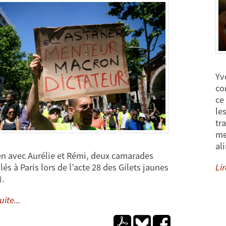
Yv
co
ce
le
tr
me
al
en avec Aurélie et Rémi, deux camarades
Lir
lés à Paris lors de l’acte 28 des Gilets jaunes
).
uite...