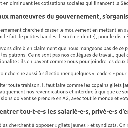
t en diminuant les cotisations sociales qui financent la Sé
aux manœuvres du gouvernement, s’organise
ernement cherche à casser le mouvement en mettant en av
t le fait de petites bandes d’extrême-droite), pour le discré
vons dire bien clairement que nous mangeons pas de ce pai
 les patrons. Ce ne sont pas nos collègues de travail, quel q
tionalité : ils en bavent comme nous pour joindre les deux 
oir cherche aussi à sélectionner quelques « leaders » pour 
iter toute trahison, il faut faire comme les copains gilets 
tiquement nos revendications et interdire à qui que ce soi
isions doivent se prendre en AG, avec tout le monde et vot
entrer tou-t-e-s les salarié-e-s, privé-e-s d’
as cherchent à opposer « gilets jaunes » et syndicats. On ne