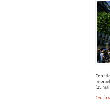
Entreti
interpel
(25 mai
Lire la s