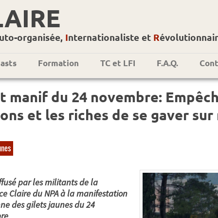
LAIRE
uto-organisée,
I
nternationaliste et
R
évolutionnai
asts
Formation
TC et LFI
F.A.Q.
Cont
t manif du 24 novembre: Empêch
ons et les riches de se gaver sur 
unes
ffusé par les militants de la
e Claire du NPA à la manifestation
nne des gilets jaunes du 24
re