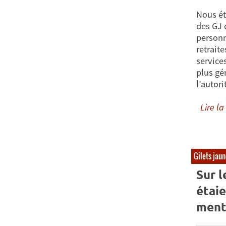
Nous ét
des GJ q
personn
retrait
services
plus gé
l’autor
Lire la 
Gilets jau
Sur l
étaie
ment