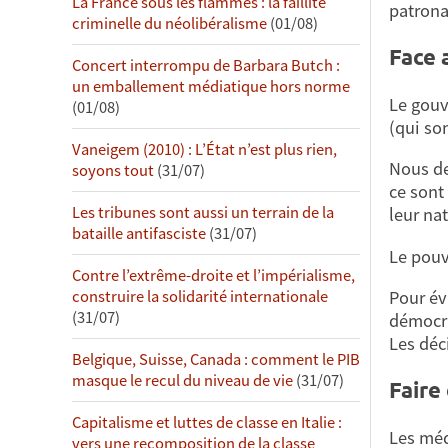
La France sous les flammes : la faillite
patrona
criminelle du néolibéralisme
(01/08)
Face 
Concert interrompu de Barbara Butch :
un emballement médiatique hors norme
Le gouv
(01/08)
(qui son
Vaneigem (2010) : L’État n’est plus rien,
Nous de
soyons tout
(31/07)
ce sont
Les tribunes sont aussi un terrain de la
leur na
bataille antifasciste
(31/07)
Le pouv
Contre l’extrême-droite et l’impérialisme,
Pour év
construire la solidarité internationale
(31/07)
démocra
Les déc
Belgique, Suisse, Canada : comment le PIB
masque le recul du niveau de vie
(31/07)
Faire 
Capitalisme et luttes de classe en Italie :
Les médi
vers une recomposition de la classe