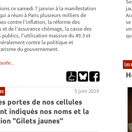
Se
ions ce samedi 7 janvier à la manifestation
ja
ui a réuni à Paris plusieurs milliers de
Ac
es contre l’inflation, la réforme des
se
es et de l’assurance chômage, la casse des
un
 publics, l’utilisation massive du 49.3 et
qu
néralement contre la politique et
itarisme du gouvernement.
suite...
Les 
H
5 juin 2019
nes
es portes de nos cellules
nt indiqués nos noms et la
ion "Gilets jaunes"